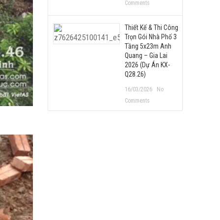
Comments
Thiết Kế & Thi Công
Trọn Gói Nhà Phố 3
Tầng 5x23m Anh
Quang – Gia Lai
2026 (Dự Án KX-
Q28.26)
16/03/2026
No
Comments