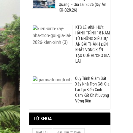
Quang – Gia Lai 2026 (Dự Án
KX-Q28.26)
KTS LÊ ĐÌNH HUY:
HÀNH TRÌNH 18 NĂM
TỪ NHỮNG SIÊU DỰ
ÁN SÀI THÀNH ĐẾN
KHÁT VỌNG KIẾN
TẠO QUÊ HƯƠNG GIA
LAI
Quy Trình Giám Sát
Xây Nhà Trọn Gói Gia
Lai Tại Kiến Xinh:
Cam Kết Chất Lượng
Vững Bền
TỪ KHÓA
Biet Thu
Biet Thu Co Dien