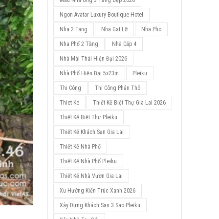
Mẫu Nhà Ống 3 Tầng Đẹp 2026
Ngon Avatar Luxury Boutique Hotel
Nha 2 Tang
Nha Gat Lỡ
Nha Pho
Nha Phố 2 Tầng
Nhà Cấp 4
Nhà Mái Thái Hiện Đại 2026
Nhà Phố Hiện Đại 5x23m
Pleiku
Thi Công
Thi Công Phân Thô
Thiet Ke
Thiết Kế Biệt Thự Gia Lai 2026
Thiết Kế Biệt Thự Pleiku
Thiết Kế Khách Sạn Gia Lai
Thiết Kế Nhà Phố
Thiết Kế Nhà Phố Pleiku
Thiết Kế Nhà Vườn Gia Lai
Xu Hướng Kiến Trúc Xanh 2026
Xây Dựng Khách Sạn 3 Sao Pleiku