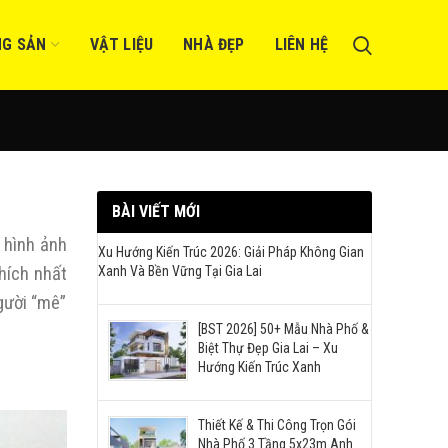
NG SẢN
VẬT LIỆU
NHÀ ĐẸP
LIÊN HỆ
BÀI VIẾT MỚI
h hình ảnh
Xu Hướng Kiến Trúc 2026: Giải Pháp Không Gian
hích nhất
Xanh Và Bền Vững Tại Gia Lai
gười “mê”
[BST 2026] 50+ Mẫu Nhà Phố &
Biệt Thự Đẹp Gia Lai – Xu
Hướng Kiến Trúc Xanh
Thiết Kế & Thi Công Trọn Gói
Nhà Phố 3 Tầng 5x23m Anh