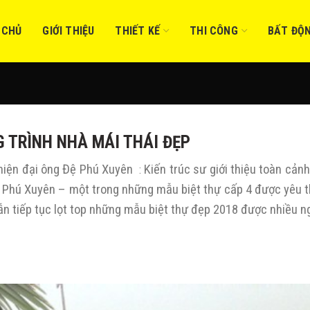
 CHỦ
GIỚI THIỆU
THIẾT KẾ
THI CÔNG
BẤT ĐỘ
 TRÌNH NHÀ MÁI THÁI ĐẸP
 hiện đại ông Đệ Phú Xuyên
Kiến trúc sư giới thiệu toàn cản
:
 Đệ Phú Xuyên – một trong những mẫu biệt thự cấp 4 được yêu t
vẫn tiếp tục lọt top những mẫu biệt thự đẹp 2018 được nhiều n