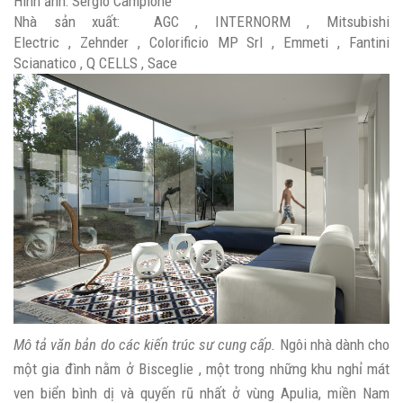
Hình ảnh:
Sergio Camplone
Nhà sản xuất:
AGC
,
INTERNORM
,
Mitsubishi
Electric
,
Zehnder
,
Colorificio MP Srl
,
Emmeti
,
Fantini
Scianatico
,
Q CELLS
,
Sace
Mô tả văn bản do các kiến ​​trúc sư cung cấp.
Ngôi nhà dành cho
một gia đình nằm ở
Bisceglie
, một trong những khu nghỉ mát
ven biển bình dị và quyến rũ nhất ở vùng Apulia, miền Nam