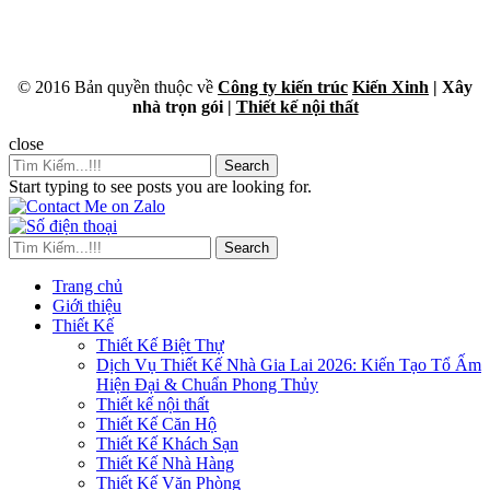
© 2016 Bản quyền thuộc về
Công ty kiến trúc
Kiến Xinh
| Xây
nhà trọn gói |
Thiết kế nội thất
close
Search
Start typing to see posts you are looking for.
Search
Trang chủ
Giới thiệu
Thiết Kế
Thiết Kế Biệt Thự
Dịch Vụ Thiết Kế Nhà Gia Lai 2026: Kiến Tạo Tổ Ấm
Hiện Đại & Chuẩn Phong Thủy
Thiết kế nội thất
Thiết Kế Căn Hộ
Thiết Kế Khách Sạn
Thiết Kế Nhà Hàng
Thiết Kế Văn Phòng