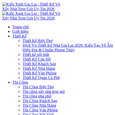
Trang chủ
Giới thiệu
Thiết Kế
Thiết Kế Biệt Thự
Dịch Vụ Thiết Kế Nhà Gia Lai 2026: Kiến Tạo Tổ Ấm
Hiện Đại & Chuẩn Phong Thủy
Thiết kế nội thất
Thiết Kế Căn Hộ
Thiết Kế Khách Sạn
Thiết Kế Nhà Hàng
Thiết Kế Văn Phòng
Thiết Kế Quán Cà Phê
Thi Công
Thi Công Biệt Thự
Thi công xây nhà trọn gói
Thi công nhà phố
Thi Công Khách Sạn
Thi Công Nhà Hàng
Thi Công Văn Phòng
Thi Công Nội Thất