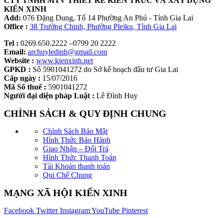
CTY TNHH MTV THIẾT KẾ KIẾN TRÚC VÀ XÂY DỰNG
KIẾN XINH
Add:
076 Đặng Dung, Tổ 14 Phường An Phú - Tỉnh Gia Lai
Office :
38 Trường Chinh, Phường Pleiku, Tỉnh Gia Lai
Tel :
0269.650.2222 –0799 20 2222
Email:
archuyledinh@gmail.com
Website :
www.kienxinh.net
GPKD :
Số 5901041272 do Sở kế hoạch đâu tư Gia Lai
Cấp ngày :
15/07/2016
Mã Số thuế :
5901041272
Người đại diện pháp Luật :
Lê Đình Huy
CHÍNH SÁCH & QUY ĐỊNH CHUNG
Chính Sách Bảo Mật
Hình Thức Bảo Hành
Giao Nhận – Đổi Trả
Hình Thức Thanh Toán
Tài Khoản thanh toán
Qui Chế Chung
MẠNG XÃ HỘI KIẾN XINH
Facebook
Twitter
Instagram
YouTube
Pinterest