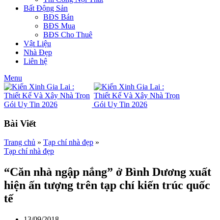
Bất Động Sản
BĐS Bán
BĐS Mua
BĐS Cho Thuê
Vật Liệu
Nhà Đẹp
Liên hệ
Menu
Bài Viết
Trang chủ
»
Tạp chí nhà đẹp
»
Tạp chí nhà đẹp
“Căn nhà ngập nắng” ở Bình Dương xuất
hiện ấn tượng trên tạp chí kiến trúc quốc
tế
13/09/2018