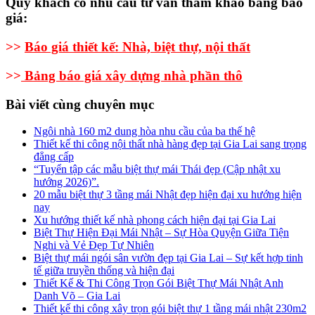
Quý khách có nhu cầu tư vấn tham khảo bảng báo
giá:
>>
Báo giá thiết kế: Nhà, biệt thự, nội thất
>>
Bảng báo giá xây dựng nhà phần thô
Bài viết cùng chuyên mục
Ngôi nhà 160 m2 dung hòa nhu cầu của ba thế hệ
Thiết kế thi công nội thất nhà hàng đẹp tại Gia Lai sang trọng
đẳng cấp
“Tuyển tập các mẫu biệt thự mái Thái đẹp (Cập nhật xu
hướng 2026)”.
20 mẫu biệt thự 3 tầng mái Nhật đẹp hiện đại xu hướng hiện
nay
Xu hướng thiết kế nhà phong cách hiện đại tại Gia Lai
Biệt Thự Hiện Đại Mái Nhật – Sự Hòa Quyện Giữa Tiện
Nghi và Vẻ Đẹp Tự Nhiên
Biệt thự mái ngói sân vườn đẹp tại Gia Lai – Sự kết hợp tinh
tế giữa truyền thống và hiện đại
Thiết Kế & Thi Công Trọn Gói Biệt Thự Mái Nhật Anh
Danh Võ – Gia Lai
Thiết kế thi công xây trọn gói biệt thự 1 tầng mái nhật 230m2