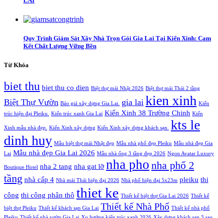
LAI
Quy Trình Giám Sát Xây Nhà Trọn Gói Gia Lai Tại Kiến Xinh: Cam
Kết Chất Lượng Vững Bền
Từ Khóa
biet thu
biet thu co dien
Biệt thự mái Nhật 2026
Biệt thự mái Thái 2 tầng
kien xinh
Biệt Thự Vườn
gia lai
Báo giá xây dựng Gia Lai.
Kiến
Kiến Xinh 38 Trường Chinh
trúc hiện đại Pleiku.
Kiến trúc xanh Gia Lai
Kiến
kts le
Xinh mẫu nhà đẹp.
Kiến Xinh xây dựng
Kiến Xinh xây dựng khách sạn.
dinh huy
Mẫu biệt thự mái Nhật đẹp
Mẫu nhà phố đẹp Pleiku
Mẫu nhà đẹp Gia
Mẫu nhà đẹp Gia Lai 2026
Lai
Mẫu nhà ống 3 tầng đẹp 2026
Ngon Avatar Luxury
nha pho
nha phố 2
nha 2 tang
nha gat lỡ
Boutique Hotel
tầng
nhà cấp 4
pleiku
thi
Nhà mái Thái hiện đại 2026
Nhà phố hiện đại 5x23m
thiet ke
công
thi công phân thô
Thiết kế biệt thự Gia Lai 2026
Thiết kế
Thiết kế Nhà Phố
biệt thự Pleiku
Thiết kế khách sạn Gia Lai
Thiết kế nhà phố
Pleiku
Thiết kế nhà vườn Gia Lai
Xu hướng kiến trúc xanh 2026
Xây dựng khách sạn 3 sao