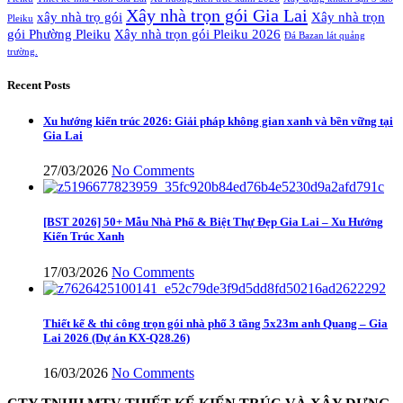
Xây nhà trọn gói Gia Lai
xây nhà trọ gói
Xây nhà trọn
Pleiku
gói Phường Pleiku
Xây nhà trọn gói Pleiku 2026
Đá Bazan lát quảng
trường.
Recent Posts
Xu hướng kiến trúc 2026: Giải pháp không gian xanh và bền vững tại
Gia Lai
27/03/2026
No Comments
[BST 2026] 50+ Mẫu Nhà Phố & Biệt Thự Đẹp Gia Lai – Xu Hướng
Kiến Trúc Xanh
17/03/2026
No Comments
Thiết kế & thi công trọn gói nhà phố 3 tầng 5x23m anh Quang – Gia
Lai 2026 (Dự án KX-Q28.26)
16/03/2026
No Comments