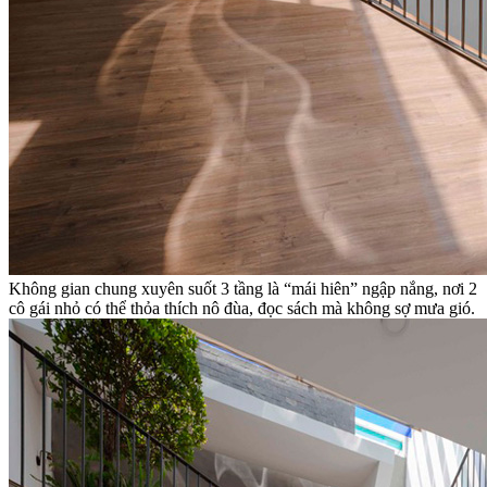
Không gian chung xuyên suốt 3 tầng là “mái hiên” ngập nắng, nơi 2
cô gái nhỏ có thể thỏa thích nô đùa, đọc sách mà không sợ mưa gió.