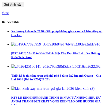
close
Bài Viết Mới
Xu hướng kiến trúc 2026: Giải pháp không gian xanh và bền vững tại
Gia Lai
[BST 2026] 50+ Mẫu Nhà Phố & Biệt Thự Đẹp Gia Lai – Xu Hướng
Kiến Trúc Xanh
Thiết kế & thi công trọn gói nhà phố 3 tầng 5x23m anh Quang – Gia
Lai 2026 (Dự án KX-Q28.26)
KTS LÊ ĐÌNH HUY: HÀNH TRÌNH 18 NĂM TỪ NHỮNG SIÊU DỰ
ÁN SÀI THÀNH ĐẾN KHÁT VỌNG KIẾN TẠO QUÊ HƯƠNG GIA