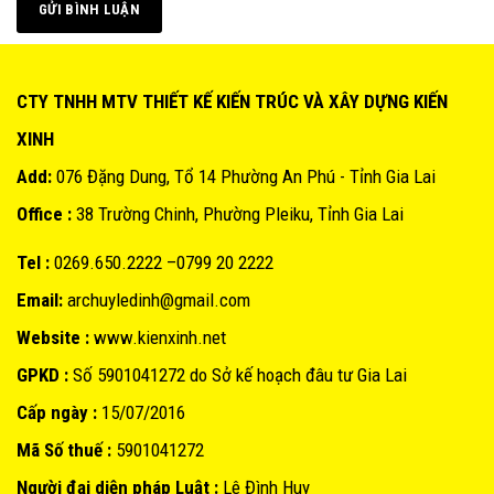
CTY TNHH MTV THIẾT KẾ KIẾN TRÚC VÀ XÂY DỰNG KIẾN
XINH
Add:
076 Đặng Dung, Tổ 14 Phường An Phú - Tỉnh Gia Lai
Office :
38 Trường Chinh, Phường Pleiku, Tỉnh Gia Lai
Tel :
0269.650.2222 –0799 20 2222
Email:
archuyledinh@gmail.com
Website :
www.kienxinh.net
GPKD :
Số 5901041272 do Sở kế hoạch đâu tư Gia Lai
Cấp ngày :
15/07/2016
Mã Số thuế :
5901041272
Người đại diện pháp Luật :
Lê Đình Huy