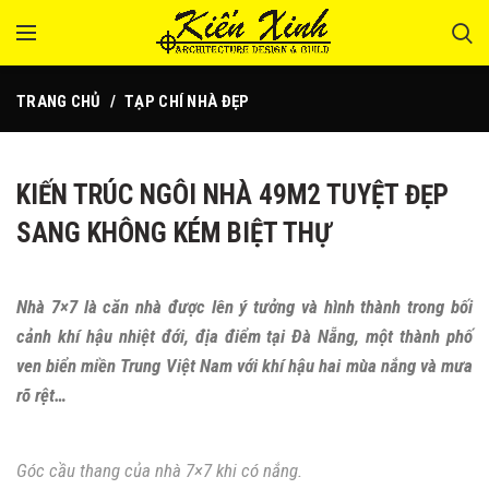
TRANG CHỦ
TẠP CHÍ NHÀ ĐẸP
KIẾN TRÚC NGÔI NHÀ 49M2 TUYỆT ĐẸP
SANG KHÔNG KÉM BIỆT THỰ
Nhà 7×7 là căn nhà được lên ý tưởng và hình thành trong bối
cảnh khí hậu nhiệt đới, địa điểm tại Đà Nẵng, một thành phố
ven biển miền Trung Việt Nam với khí hậu hai mùa nắng và mưa
rõ rệt…
Góc cầu thang của nhà 7×7 khi có nắng.