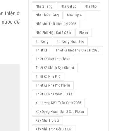
Nha 2 Tang
Nha Gat Lỡ
Nha Pho
àn thiện ở
Nha Phố 2 Tầng
Nhà Cấp 4
t nước để
Nhà Mái Thái Hiện Đại 2026
Nhà Phố Hiện Đại 5x23m
Pleiku
Thi Công
Thi Công Phân Thô
Thiet Ke
Thiết Kế Biệt Thự Gia Lai 2026
Thiết Kế Biệt Thự Pleiku
Thiết Kế Khách Sạn Gia Lai
Thiết Kế Nhà Phố
Thiết Kế Nhà Phố Pleiku
Thiết Kế Nhà Vườn Gia Lai
Xu Hướng Kiến Trúc Xanh 2026
Xây Dựng Khách Sạn 3 Sao Pleiku
Xây Nhà Trọ Gói
Xây Nhà Trọn Gói Gia Lai