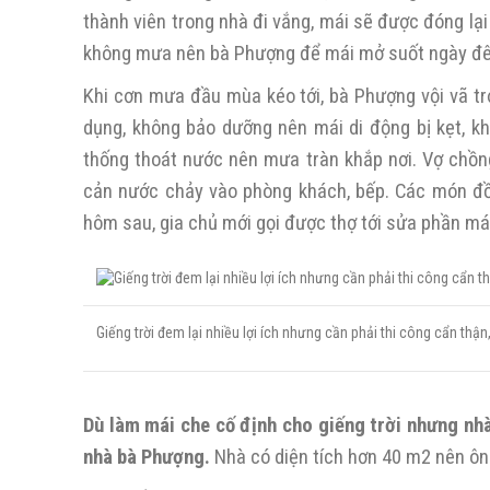
thành viên trong nhà đi vắng, mái sẽ được đóng lạ
không mưa nên bà Phượng để mái mở suốt ngày đêm 
Khi cơn mưa đầu mùa kéo tới, bà Phượng vội vã trở
dụng, không bảo dưỡng nên mái di động bị kẹt, k
thống thoát nước nên mưa tràn khắp nơi. Vợ chồ
cản nước chảy vào phòng khách, bếp. Các món đồ
hôm sau, gia chủ mới gọi được thợ tới sửa phần má
Giếng trời đem lại nhiều lợi ích nhưng cần phải thi công cẩn thậ
Dù làm mái che cố định cho giếng trời nhưng n
nhà bà Phượng.
Nhà có diện tích hơn 40 m2 nên ôn