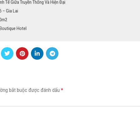
inh Tế Giữa Truyền Thống Và Hiện Đại
 – Gia Lai
30m2
Boutique Hotel
ường bắt buộc được đánh dấu
*