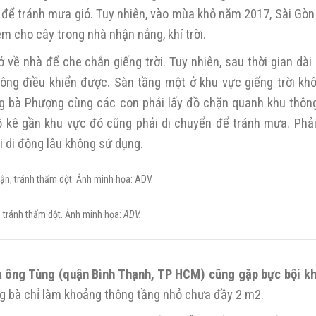
i để tránh mưa gió. Tuy nhiên, vào mùa khô năm 2017, Sài Gòn
cho cây trong nhà nhận nắng, khí trời.
 về nhà để che chắn giếng trời. Tuy nhiên, sau thời gian dài
hông điều khiển được. Sàn tầng một ở khu vực giếng trời kh
ng bà Phượng cùng các con phải lấy đồ chặn quanh khu thôn
 kê gần khu vực đó cũng phải di chuyển để tránh mưa. Phải
i di động lâu không sử dụng.
n, tránh thấm dột. Ảnh minh họa:
ADV.
hà ông Tùng (quận Bình Thạnh, TP HCM) cũng gặp bực bội 
g bà chỉ làm khoảng thông tầng nhỏ chưa đầy 2 m2.