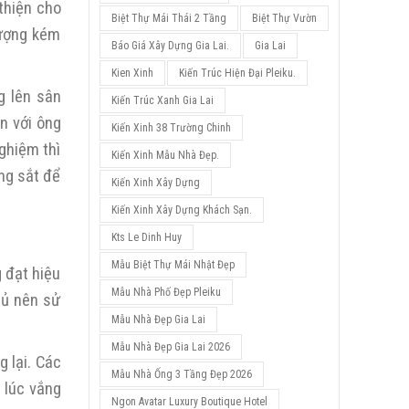
thiện cho
Biệt Thự Mái Thái 2 Tầng
Biệt Thự Vườn
lượng kém
Báo Giá Xây Dựng Gia Lai.
Gia Lai
Kien Xinh
Kiến Trúc Hiện Đại Pleiku.
g lên sân
Kiến Trúc Xanh Gia Lai
n với ông
Kiến Xinh 38 Trường Chinh
nghiệm thì
Kiến Xinh Mẫu Nhà Đẹp.
ung sắt để
Kiến Xinh Xây Dựng
Kiến Xinh Xây Dựng Khách Sạn.
Kts Le Dinh Huy
Mẫu Biệt Thự Mái Nhật Đẹp
g đạt hiệu
Mẫu Nhà Phố Đẹp Pleiku
hủ nên sử
Mẫu Nhà Đẹp Gia Lai
Mẫu Nhà Đẹp Gia Lai 2026
 lại. Các
Mẫu Nhà Ống 3 Tầng Đẹp 2026
g lúc vắng
Ngon Avatar Luxury Boutique Hotel