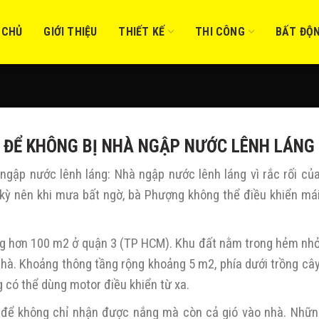
 CHỦ
GIỚI THIỆU
THIẾT KẾ
THI CÔNG
BẤT ĐỘ
I ĐỂ KHÔNG BỊ NHÀ NGẬP NƯỚC LÊNH LÁNG
 ngập nước lênh láng: Nhà ngập nước lênh láng vì rắc rối củ
 kỳ nên khi mưa bất ngờ, bà Phượng không thể điều khiển mái
ằng hơn 100 m2 ở quận 3 (TP HCM). Khu đất nằm trong hẻm nh
a nhà. Khoảng thông tầng rộng khoảng 5 m2, phía dưới trồng câ
 có thể dùng motor điều khiển từ xa.
i để không chỉ nhận được nắng mà còn cả gió vào nhà. Nhữn