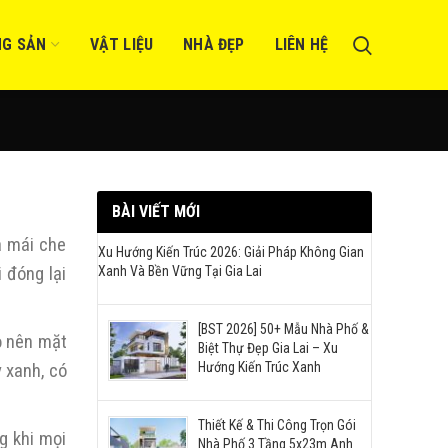
NG SẢN
VẬT LIỆU
NHÀ ĐẸP
LIÊN HỆ
BÀI VIẾT MỚI
a mái che
Xu Hướng Kiến Trúc 2026: Giải Pháp Không Gian
 đóng lại
Xanh Và Bền Vững Tại Gia Lai
[BST 2026] 50+ Mẫu Nhà Phố &
ỏ nên mặt
Biệt Thự Đẹp Gia Lai – Xu
Hướng Kiến Trúc Xanh
y xanh, có
Thiết Kế & Thi Công Trọn Gói
g khi mọi
Nhà Phố 3 Tầng 5x23m Anh