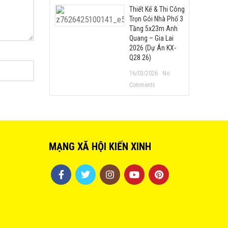
Thiết Kế & Thi Công
Trọn Gói Nhà Phố 3
Tầng 5x23m Anh
Quang – Gia Lai
2026 (Dự Án KX-
Q28.26)
16/03/2026
No
Comments
MẠNG XÃ HỘI KIẾN XINH