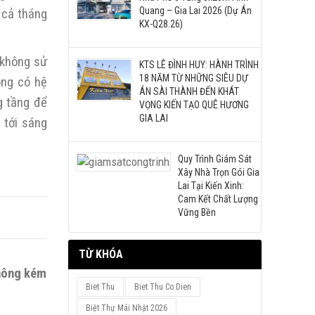
Quang – Gia Lai 2026 (Dự Án
 cả tháng
KX-Q28.26)
 không sử
KTS LÊ ĐÌNH HUY: HÀNH TRÌNH
18 NĂM TỪ NHỮNG SIÊU DỰ
ông có hệ
ÁN SÀI THÀNH ĐẾN KHÁT
g tầng để
VỌNG KIẾN TẠO QUÊ HƯƠNG
GIA LAI
 tới sáng
Quy Trình Giám Sát
Xây Nhà Trọn Gói Gia
Lai Tại Kiến Xinh:
Cam Kết Chất Lượng
Vững Bền
TỪ KHÓA
không kém
Biet Thu
Biet Thu Co Dien
Biệt Thự Mái Nhật 2026