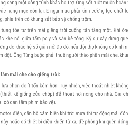
ùng sang một công trình khác hỗ trợ. Ông sốt ruột muốn hoàn 
 các hạng mục còn lại. E ngại mua phải kính cường lực chất 
g, phía trên có khung sắt bảo vệ chống trộm.
tung tóe từ trên mái giếng trời xuống tận tầng một. Khi ôn
ác khe nối giữa tấm poly và sàn bê tông. Kỹ sư xây dựng que
ững do khác hệ số giãn nở. Do đó, nếu đội thợ không có kinh 
hấm dột. Ông Tùng buộc phải thuê người tháo phần mái che, kh
 làm mái che cho giếng trời:
 lựa chọn do ít tốn kém hơn. Tuy nhiên, việc thoát nhiệt khôn
 (thiết kế giống cửa chớp) để thoát hơi nóng cho nhà. Gia c
ại có dán tấm phim bảo vệ).
motor điện, gắn bộ cảm biến khi trời mưa thì tự động mái đóng
 này hoặc có thiết bị điều khiển từ xa, đề phòng khi quên đón