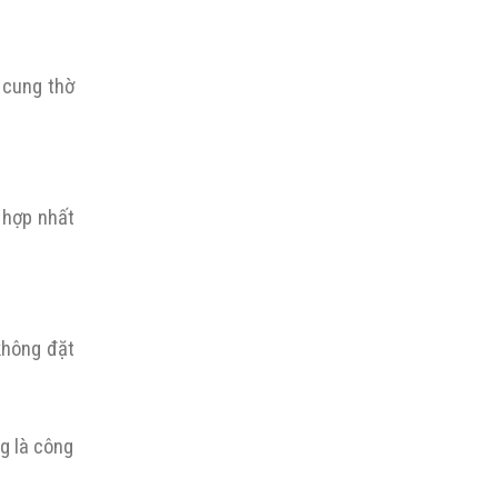
 cung thờ
 hợp nhất
 không đặt
ng là công