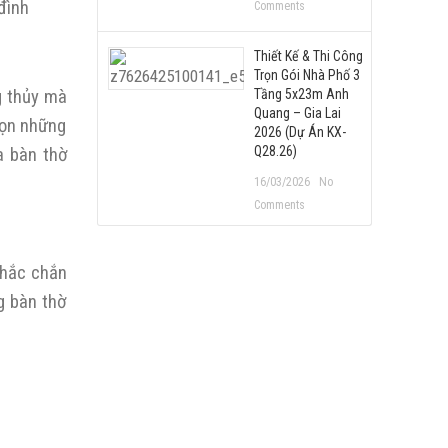
đình
Comments
Thiết Kế & Thi Công
Trọn Gói Nhà Phố 3
g thủy mà
Tầng 5x23m Anh
Quang – Gia Lai
họn những
2026 (Dự Án KX-
Q28.26)
a bàn thờ
16/03/2026
No
Comments
chắc chắn
g bàn thờ