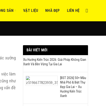
ỘNG SẢN
VẬT LIỆU
NHÀ ĐẸP
LIÊN HỆ
BÀI VIẾT MỚI
các xưởng
Xu Hướng Kiến Trúc 2026: Giải Pháp Không Gian
Xanh Và Bền Vững Tại Gia Lai
 việc làm
[BST 2026] 50+ Mẫu
 cũng như
Nhà Phố & Biệt Thự
Đẹp Gia Lai – Xu
ng vấn đề
Hướng Kiến Trúc
Xanh