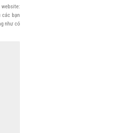
website:
u các bạn
ng như có