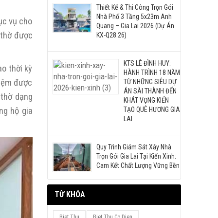
Thiết Kế & Thi Công Trọn Gói
Nhà Phố 3 Tầng 5x23m Anh
ục vụ cho
Quang – Gia Lai 2026 (Dự Án
 thờ được
KX-Q28.26)
KTS LÊ ĐÌNH HUY:
o thời kỳ
HÀNH TRÌNH 18 NĂM
 kiệm được
TỪ NHỮNG SIÊU DỰ
ÁN SÀI THÀNH ĐẾN
n thờ dạng
KHÁT VỌNG KIẾN
ng hộ gia
TẠO QUÊ HƯƠNG GIA
LAI
Quy Trình Giám Sát Xây Nhà
Trọn Gói Gia Lai Tại Kiến Xinh:
Cam Kết Chất Lượng Vững Bền
TỪ KHÓA
Biet Thu
Biet Thu Co Dien