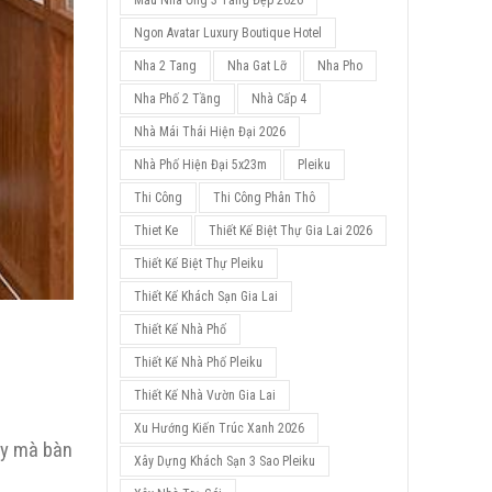
Mẫu Nhà Ống 3 Tầng Đẹp 2026
Ngon Avatar Luxury Boutique Hotel
Nha 2 Tang
Nha Gat Lỡ
Nha Pho
Nha Phố 2 Tầng
Nhà Cấp 4
Nhà Mái Thái Hiện Đại 2026
Nhà Phố Hiện Đại 5x23m
Pleiku
Thi Công
Thi Công Phân Thô
Thiet Ke
Thiết Kế Biệt Thự Gia Lai 2026
Thiết Kế Biệt Thự Pleiku
Thiết Kế Khách Sạn Gia Lai
Thiết Kế Nhà Phố
Thiết Kế Nhà Phố Pleiku
Thiết Kế Nhà Vườn Gia Lai
Xu Hướng Kiến Trúc Xanh 2026
vậy mà bàn
Xây Dựng Khách Sạn 3 Sao Pleiku