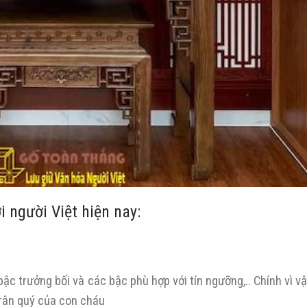
i người Việt hiện nay:
 bậc trưởng bối và các bậc phù hợp với tín ngưỡng,.. Chính vì 
 trân quý của con cháu