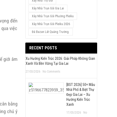
Xây Nhà Trọ Gói
Xây Nhà Trọn Gói Gia Lai
Xây Nhà Trọn Gói Phường Pleiku
 vọng đến
Xây Nhà Trọn Gói Pleiku 2026
 qua việc
Đá Bazan Lát Quảng Trường.
RECENT POSTS
hế giới âm
Xu Hướng Kiến Trúc 2026: Giải Pháp Không Gian
Xanh Và Bền Vững Tại Gia Lai
27/03/2026
No Comments
[BST 2026] 50+ Mẫu
Nhà Phố & Biệt Thự
Đẹp Gia Lai – Xu
Hướng Kiến Trúc
 cân bằng
Xanh
ông chú ý
17/03/2026
No