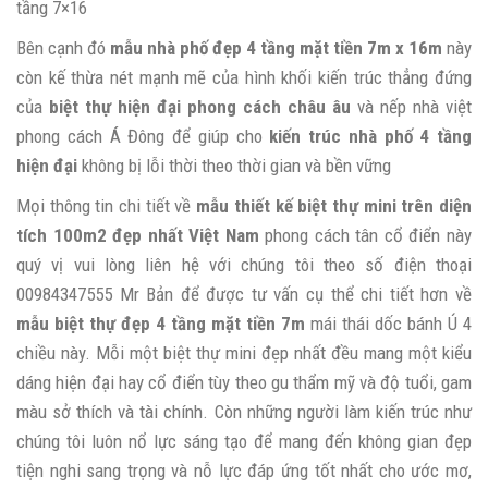
tầng 7×16
Bên cạnh đó
mẫu nhà phố đẹp 4 tầng mặt tiền 7m x 16m
này
còn kế thừa nét mạnh mẽ của hình khối kiến trúc thẳng đứng
của
biệt thự hiện đại phong cách châu âu
và nếp nhà việt
phong cách Á Đông để giúp cho
kiến trúc nhà phố 4 tầng
hiện đại
không bị lỗi thời theo thời gian và bền vững
Mọi thông tin chi tiết về
mẫu thiết kế biệt thự mini trên diện
tích 100m2
đẹp nhất Việt Nam
phong cách tân cổ điển này
quý vị vui lòng liên hệ với chúng tôi theo số điện thoại
00984347555 Mr Bản để được tư vấn cụ thể chi tiết hơn về
mẫu biệt thự đẹp 4 tầng mặt tiền 7m
mái thái dốc bánh Ú 4
chiều này. Mỗi một biệt thự mini đẹp nhất đều mang một kiểu
dáng hiện đại hay cổ điển tùy theo gu thẩm mỹ và độ tuổi, gam
màu sở thích và tài chính. Còn những người làm kiến trúc như
chúng tôi luôn nổ lực sáng tạo để mang đến không gian đẹp
tiện nghi sang trọng và nỗ lực đáp ứng tốt nhất cho ước mơ,