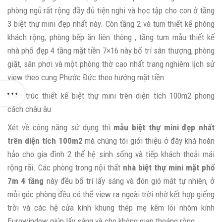
phòng ngủ rất rộng đầy đủ tiện nghi và học tập cho con ở tầng
3 biệt thự mini đẹp nhất này. Còn tầng 2 và tum thiết kế phòng
khách rộng, phòng bếp ăn liên thông , tầng tum mẫu thiết kế
nhà phố đẹp 4 tầng mặt tiền 7×16 này bố trí sân thượng, phòng
giặt, sân phơi và một phòng thờ cao nhất trang nghiêm lịch sử
view theo cung Phước Đức theo hướng mặt tiền.
Kiến trúc thiết kế biệt thự mini trên diện tích 100m2 phong
cách châu âu
Xét về công năng sử dụng thì
mẫu biệt thự mini đẹp nhất
trên diện tích 100m2
mà chúng tôi giới thiệu ở đây khá hoàn
hảo cho gia đình 2 thế hệ sinh sống và tiếp khách thoải mái
rộng rãi. Các phòng trong nội thất
nhà biệt thự mini mặt phố
7m
4 tầng
này đều bố trí lấy sáng và đón gió mát tự nhiên, ở
mỗi góc phòng đều có thể view ra ngoài trời nhờ kết hợp giếng
trời và các hệ cửa kính khung thép mẹ kẽm lõi nhôm kính
Eurowindow giúp lấy sáng và cho không gian thoáng rộng