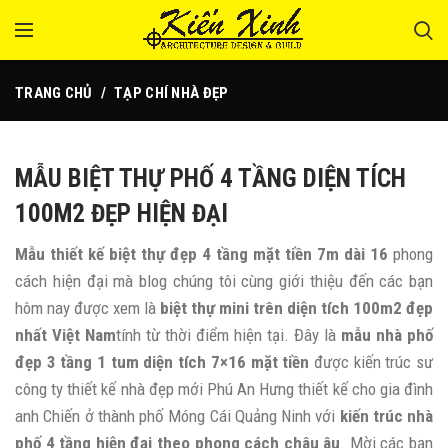
TRANG CHỦ
TẠP CHÍ NHÀ ĐẸP
MẪU BIỆT THỰ PHỐ 4 TẦNG DIỆN TÍCH
100M2 ĐẸP HIỆN ĐẠI
Mẫu thiết kế biệt thự đẹp 4 tầng mặt tiền 7m dài 16
phong
cách hiện đại mà blog chúng tôi cùng giới thiệu đến các bạn
hôm nay được xem là
biệt thự mini trên diện tích 100m2 đẹp
nhất Việt Nam
tính từ thời điểm hiện tại. Đây là
mẫu nhà phố
đẹp 3 tầng 1 tum diện tích 7×16 mặt tiền
được kiến trúc sư
công ty thiết kế nhà đẹp mới Phú An Hưng thiết kế cho gia đình
anh Chiến ở thành phố Móng Cái Quảng Ninh với
kiến trúc nhà
phố 4 tầng hiện đại theo phong cách châu âu
. Mời các bạn