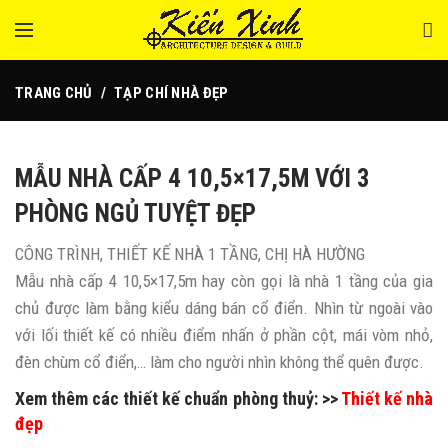
TRANG CHỦ
TẠP CHÍ NHÀ ĐẸP
MẪU NHÀ CẤP 4 10,5×17,5M VỚI 3
PHÒNG NGỦ TUYỆT ĐẸP
CÔNG TRÌNH, THIẾT KẾ NHÀ 1 TẦNG, CHỊ HÀ HƯỜNG
Mẫu nhà cấp 4 10,5×17,5m hay còn gọi là nhà 1 tầng của gia
chủ được làm bằng kiểu dáng bán cổ điển. Nhìn từ ngoài vào
với lối thiết kế có nhiều điểm nhấn ở phần cột, mái vòm nhỏ,
đèn chùm cổ điển,… làm cho người nhìn không thể quên được.
Xem thêm các thiết kế chuẩn phòng thuỷ: >>
Thiết kế nhà
đẹp