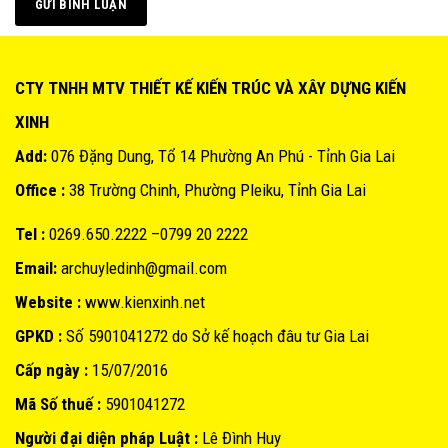
CTY TNHH MTV THIẾT KẾ KIẾN TRÚC VÀ XÂY DỰNG KIẾN
XINH
Add:
076 Đặng Dung, Tổ 14 Phường An Phú - Tỉnh Gia Lai
Office :
38 Trường Chinh, Phường Pleiku, Tỉnh Gia Lai
Tel :
0269.650.2222 –0799 20 2222
Email:
archuyledinh@gmail.com
Website :
www.kienxinh.net
GPKD :
Số 5901041272 do Sở kế hoạch đâu tư Gia Lai
Cấp ngày :
15/07/2016
Mã Số thuế :
5901041272
Người đại diện pháp Luật :
Lê Đình Huy