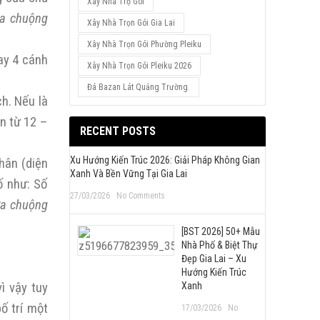
Xây Nhà Trọ Gói
a chuộng
Xây Nhà Trọn Gói Gia Lai
Xây Nhà Trọn Gói Phường Pleiku
ay 4 cánh
Xây Nhà Trọn Gói Pleiku 2026
Đá Bazan Lát Quảng Trường.
ch. Nếu là
ẩn từ 12 –
RECENT POSTS
Xu Hướng Kiến Trúc 2026: Giải Pháp Không Gian
hân (diện
Xanh Và Bền Vững Tại Gia Lai
ố như: Số
27/03/2026
No Comments
a chuộng
[BST 2026] 50+ Mẫu
Nhà Phố & Biệt Thự
Đẹp Gia Lai – Xu
Hướng Kiến Trúc
ì vậy tuy
Xanh
ố trí một
17/03/2026
No