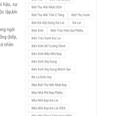
í hậu, sự
Biệt Thự Mái Nhật 2026
c lập,kín
Biệt Thự Mái Thái 2 Tầng
Biệt Thự Vườn
Báo Giá Xây Dựng Gia Lai.
Gia Lai
ong ngôi
Kien Xinh
Kiến Trúc Hiện Đại Pleiku.
ống (bếp,
Kiến Trúc Xanh Gia Lai
 cá nhân
Kiến Xinh 38 Trường Chinh
Kiến Xinh Mẫu Nhà Đẹp.
Kiến Xinh Xây Dựng
Kiến Xinh Xây Dựng Khách Sạn.
Kts Le Dinh Huy
Mẫu Biệt Thự Mái Nhật Đẹp
Mẫu Nhà Phố Đẹp Pleiku
Mẫu Nhà Đẹp Gia Lai
Mẫu Nhà Đẹp Gia Lai 2026