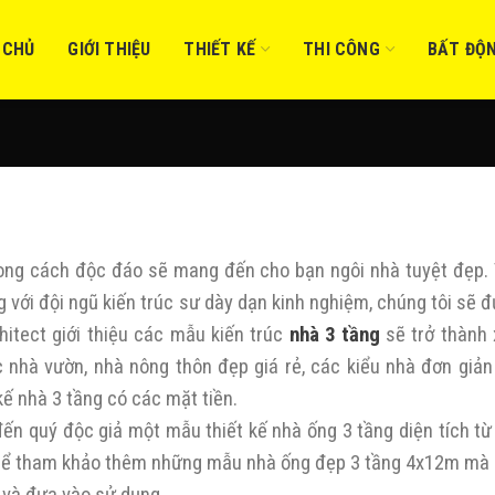
 CHỦ
GIỚI THIỆU
THIẾT KẾ
THI CÔNG
BẤT ĐỘ
hong cách độc đáo sẽ mang đến cho bạn ngôi nhà tuyệt đẹp. 
g với đội ngũ kiến trúc sư dày dạn kinh nghiệm, chúng tôi sẽ 
chitect giới thiệu các mẫu kiến trúc
nhà 3 tầng
sẽ trở thành
 nhà vườn, nhà nông thôn đẹp giá rẻ, các kiểu nhà đơn giản
 kế nhà 3 tầng có các mặt tiền.
ến quý độc giả một mẫu thiết kế nhà ống 3 tầng diện tích từ
 thể tham khảo thêm những mẫu nhà ống đẹp 3 tầng 4x12m mà