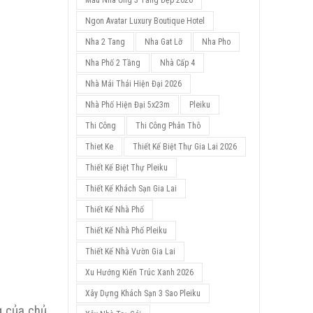
Mẫu Nhà Ống 3 Tầng Đẹp 2026
Ngon Avatar Luxury Boutique Hotel
Nha 2 Tang
Nha Gat Lỡ
Nha Pho
Nha Phố 2 Tầng
Nhà Cấp 4
Nhà Mái Thái Hiện Đại 2026
Nhà Phố Hiện Đại 5x23m
Pleiku
Thi Công
Thi Công Phân Thô
Thiet Ke
Thiết Kế Biệt Thự Gia Lai 2026
Thiết Kế Biệt Thự Pleiku
Thiết Kế Khách Sạn Gia Lai
Thiết Kế Nhà Phố
Thiết Kế Nhà Phố Pleiku
Thiết Kế Nhà Vườn Gia Lai
Xu Hướng Kiến Trúc Xanh 2026
Xây Dựng Khách Sạn 3 Sao Pleiku
g của chủ