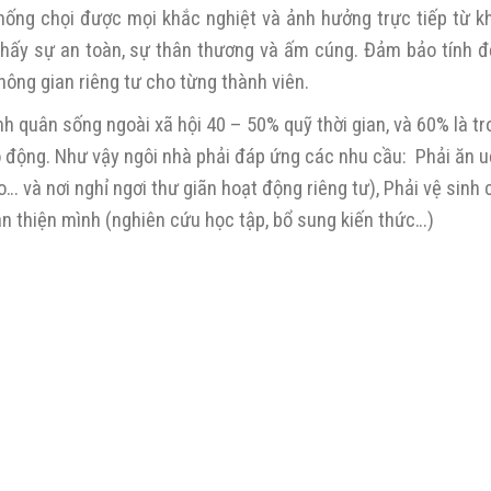
hống chọi được mọi khắc nghiệt và ảnh hưởng trực tiếp từ kh
thấy sự an toàn, sự thân thương và ấm cúng. Đảm bảo tính độ
hông gian riêng tư cho từng thành viên.
nh quân sống ngoài xã hội 40 – 50% quỹ thời gian, và 60% là tr
lao động. Như vậy ngôi nhà phải đáp ứng các nhu cầu: Phải ăn u
o… và nơi nghỉ ngơi thư giãn hoạt động riêng tư), Phải vệ sinh
hoàn thiện mình (nghiên cứu học tập, bổ sung kiến thức…)