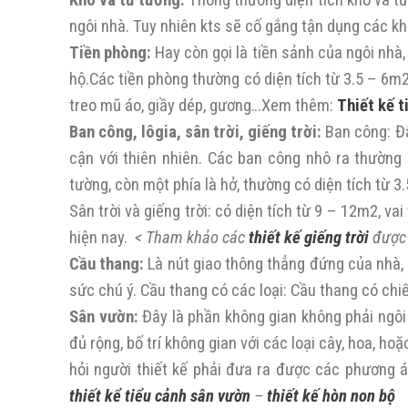
Kho và tủ tường:
Thông thường diện tích kho và tủ
ngôi nhà. Tuy nhiên kts sẽ cố gắng tận dụng các khô
Tiền phòng:
Hay còn gọi là tiền sảnh của ngôi nhà,
hộ.Các tiền phòng thường có diện tích từ 3.5 – 6m2
treo mũ áo, giầy dép, gương…Xem thêm:
Thiết kế t
Ban công, lôgia, sân trời, giếng trời:
Ban công: Đâ
cận với thiên nhiên. Các ban công nhô ra thường 
tường, còn một phía là hở, thường có diện tích từ 3
Sân trời và giếng trời: có diện tích từ 9 – 12m2, va
hiện nay.
< Tham khảo các
thiết kế giếng trời
được
Cầu thang:
Là nút giao thông thẳng đứng của nhà, c
sức chú ý. Cầu thang có các loại: Cầu thang có chiế
Sân vườn:
Đây là phần không gian không phải ngôi
đủ rộng, bố trí không gian với các loại cây, hoa, h
hỏi người thiết kế phải đưa ra được các phương á
thiết kể tiểu cảnh sân vườn
–
thiết kế hòn non bộ