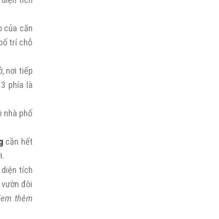
diện tích
ào của căn
bố trí chỗ
, nơi tiếp
3 phía là
ôi nhà phố
g
cần hết
i.
diện tích
n vườn đòi
Xem thêm