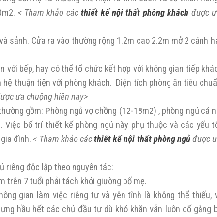
30m2.
< Tham khảo các
thiết kế nội thất phòng khách
được ư
n và sảnh. Cửa ra vào thường rộng 1.2m cao 2.2m mở 2 cánh h
ền với bếp, hay có thể tổ chức kết hợp với không gian tiếp khá
iên hệ thuận tiện với phòng khách. Diện tích phòng ăn tiêu chu
ược ưa chuộng hiện nay>
 thường gồm: Phòng ngủ vợ chồng (12-18m2) , phòng ngủ cá n
 Việc bố trí thiết kế phòng ngủ này phụ thuộc và các yếu t
 gia đình.
< Tham khảo các
thiết kế nội thất phòng ngủ
được ư
ủ riêng độc lập theo nguyên tác:
m trên 7 tuổi phải tách khỏi giường bố mẹ.
ng gian làm việc riêng tư và yên tĩnh là không thể thiếu, v
hưng hầu hết các chủ đầu tư dù khó khăn vẫn luôn cố gắng b