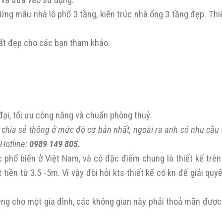
n và đưa vào sử dụng.
ng mẫu nhà lô phố 3 tầng, kiến trúc nhà ống 3 tầng đẹp. Thiế
hất đẹp cho các bạn tham khảo.
đại, tối ưu công năng và chuẩn phòng thuỷ.
 chia sẻ thông ở mức độ cơ bản nhất, ngoài ra anh có nhu cầu
 Hotline:
0989 149 805.
 phố biến ở Việt Nam, và có đặc điểm chung là thiết kế trên 
iền từ 3.5 -5m. Vì vậy đòi hỏi kts thiết kế có kn để giải quyế
iêng cho một gia đình, các không gian này phải thoả mãn được