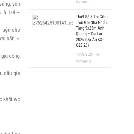
Comments
sáng, yên
 là 1/8 –
Thiết Kế & Thi Công
Trọn Gói Nhà Phố 3
Tầng 5x23m Anh
 tiện cho
Quang – Gia Lai
ươc bẩn. <
2026 (Dự Án KX-
Q28.26)
16/03/2026
No
 gia công
Comments
u cầu gia
ác khối wc