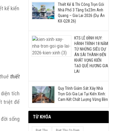
Thiết Kế & Thi Công Trọn Gói
t kế kiến
Nhà Phố 3 Tầng 5x23m Anh
Quang – Gia Lai 2026 (Dự Án
KX-Q28.26)
KTS LÊ ĐÌNH HUY:
HÀNH TRÌNH 18 NĂM
TỪ NHỮNG SIÊU DỰ
ÁN SÀI THÀNH ĐẾN
KHÁT VỌNG KIẾN
TẠO QUÊ HƯƠNG GIA
LAI
 thuê
thiết
Quy Trình Giám Sát Xây Nhà
diện tích
Trọn Gói Gia Lai Tại Kiến Xinh:
Cam Kết Chất Lượng Vững Bền
t triệt để
TỪ KHÓA
 đời sống
Biet Thu
Biet Thu Co Dien