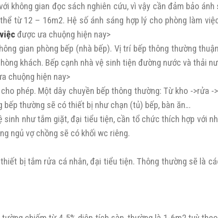
 với không gian đọc sách nghiên cứu, vì vậy cần đảm bảo ánh 
 thể từ 12 – 16m2. Hệ số ánh sáng hợp lý cho phòng làm việc
 việc
được ưa chuộng hiện nay>
không gian phòng bếp (nhà bếp). Vị trí bếp thông thường thuận
à phòng khách. Bếp cạnh nhà vệ sinh tiện đường nước và thải n
a chuộng hiện nay>
n cho phép. Một dây chuyền bếp thông thường: Từ kho ->rửa ->
ong bếp thường sẽ có thiết bị như chạn (tủ) bếp, bàn ăn…
inh như tắm giặt, đại tiểu tiện, cần tổ chức thích hợp với nh
ng ngủ vợ chồng sẽ có khối wc riêng.
thiết bị tắm rửa cá nhân, đại tiểu tiện. Thông thường sẽ là c