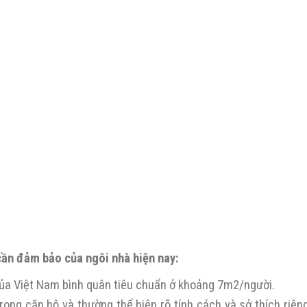
ần đảm bảo của ngôi nhà hiện nay:
 của Việt Nam bình quân tiêu chuẩn ở khoảng 7m2/người.
rong căn hộ và thường thể hiện rõ tính cách và sở thích riên