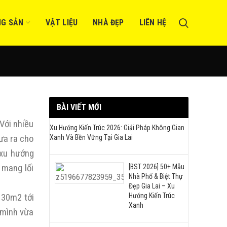
NG SẢN
VẬT LIỆU
NHÀ ĐẸP
LIÊN HỆ
BÀI VIẾT MỚI
Với nhiều
Xu Hướng Kiến Trúc 2026: Giải Pháp Không Gian
đưa ra cho
Xanh Và Bền Vững Tại Gia Lai
 xu hướng
 mang lối
[BST 2026] 50+ Mẫu
Nhà Phố & Biệt Thự
Đẹp Gia Lai – Xu
Hướng Kiến Trúc
 30m2 tới
Xanh
 mình vừa