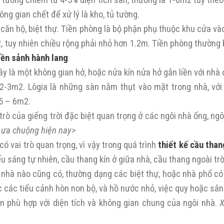
 tường chiếm từ 4-5% diện tích sàn, thường là 1-6m2 tuỳ theo 
ng gian chết để xử lý là kho, tủ tường.
 căn hộ, biệt thự. Tiền phòng là bộ phận phụ thuộc khu cửa v
, tuy nhiên chiều rộng phải nhỏ hơn 1.2m. Tiền phòng thường 
iền sảnh hành lang
y là một không gian hở, hoặc nửa kín nửa hở gắn liền với nhà ở
2-3m2. Lôgia là những sàn nằm thụt vào mặt trong nhà, với 
.5 – 6m2.
i trò của giếng trời đặc biệt quan trọng ở các ngôi nhà ống, ng
 ưa chuộng hiện nay>
ó vai trò quan trọng, vì vậy trong quá trình
thiết kế cầu than
u sáng tự nhiên, cầu thang kín ở giữa nhà, cầu thang ngoài trờ
 nhà nào cũng có, thường dạng các biệt thự, hoặc nhà phố có 
oặc các tiểu cảnh hòn non bộ, và hồ nước nhỏ, việc quy hoặc sâ
n phù hợp với diện tích và không gian chung của ngôi nhà.