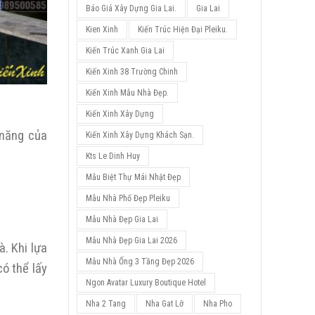
Báo Giá Xây Dựng Gia Lai.
Gia Lai
Kien Xinh
Kiến Trúc Hiện Đại Pleiku.
Kiến Trúc Xanh Gia Lai
Kiến Xinh 38 Trường Chinh
Kiến Xinh Mẫu Nhà Đẹp.
Kiến Xinh Xây Dựng
 năng của
Kiến Xinh Xây Dựng Khách Sạn.
Kts Le Dinh Huy
Mẫu Biệt Thự Mái Nhật Đẹp
Mẫu Nhà Phố Đẹp Pleiku
Mẫu Nhà Đẹp Gia Lai
Mẫu Nhà Đẹp Gia Lai 2026
. Khi lựa
Mẫu Nhà Ống 3 Tầng Đẹp 2026
ó thể lấy
Ngon Avatar Luxury Boutique Hotel
Nha 2 Tang
Nha Gat Lỡ
Nha Pho