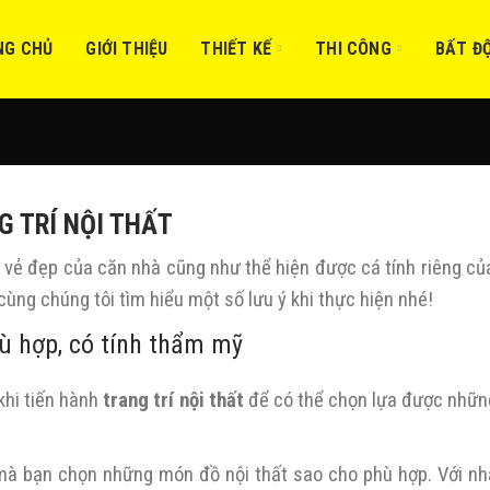
NG CHỦ
GIỚI THIỆU
THIẾT KẾ
THI CÔNG
BẤT Đ
G TRÍ NỘI THẤT
vẻ đẹp của căn nhà cũng như thể hiện được cá tính riêng của
cùng chúng tôi tìm hiểu một số lưu ý khi thực hiện nhé!
hù hợp, có tính thẩm mỹ
khi tiến hành
trang trí nội thất
để có thể chọn lựa được nhữ
à mà bạn chọn những món đồ nội thất sao cho phù hợp. Với nh