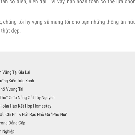
 tân cổ điển, hiện đại… Vì vậy, bạn hoàn toàn có thể lựa chọ
t
, chúng tôi hy vọng sẽ mang tới cho bạn những thông tin hữu
 thật đẹp.
 Vững Tại Gia Lai
ướng Kiến Trúc Xanh
Phố Vượng Tài
 Thở” Giữa Nắng Gắt Tây Nguyên
g Hoàn Hảo Kết Hợp Homestay
 Ưu Chi Phí & Hốt Bạc Nhờ Gu “Phố Núi”
Trọng Đẳng Cấp
n Nghiệp