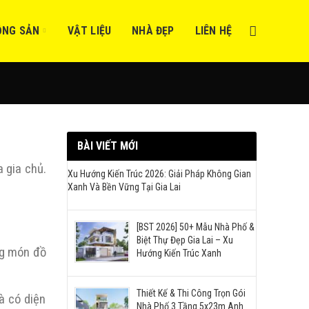
ỘNG SẢN
VẬT LIỆU
NHÀ ĐẸP
LIÊN HỆ
BÀI VIẾT MỚI
 gia chủ.
Xu Hướng Kiến Trúc 2026: Giải Pháp Không Gian
Xanh Và Bền Vững Tại Gia Lai
[BST 2026] 50+ Mẫu Nhà Phố &
Biệt Thự Đẹp Gia Lai – Xu
ng món đồ
Hướng Kiến Trúc Xanh
Thiết Kế & Thi Công Trọn Gói
à có diện
Nhà Phố 3 Tầng 5x23m Anh