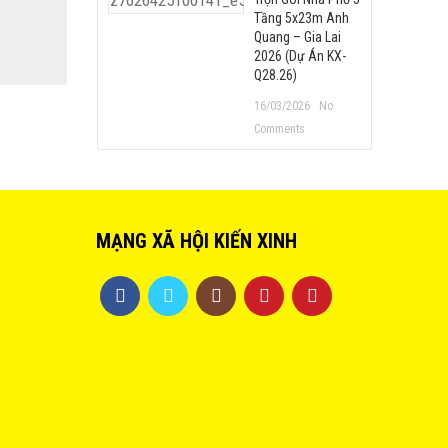
Tầng 5x23m Anh
Quang – Gia Lai
2026 (Dự Án KX-
Q28.26)
16/03/2026
No
Comments
MẠNG XÃ HỘI KIẾN XINH