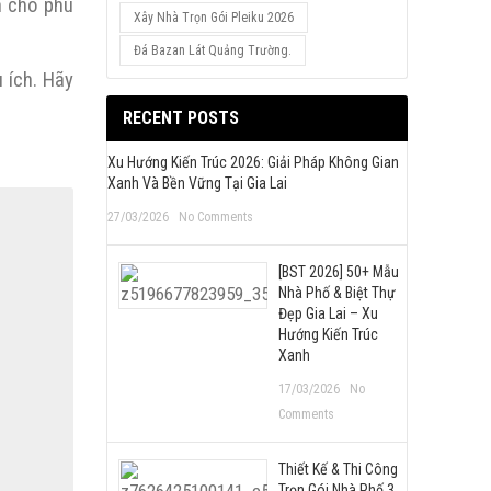
n cho phù
Xây Nhà Trọn Gói Pleiku 2026
Đá Bazan Lát Quảng Trường.
 ích. Hãy
RECENT POSTS
Xu Hướng Kiến Trúc 2026: Giải Pháp Không Gian
Xanh Và Bền Vững Tại Gia Lai
27/03/2026
No Comments
[BST 2026] 50+ Mẫu
Nhà Phố & Biệt Thự
Đẹp Gia Lai – Xu
Hướng Kiến Trúc
Xanh
17/03/2026
No
Comments
Thiết Kế & Thi Công
Trọn Gói Nhà Phố 3