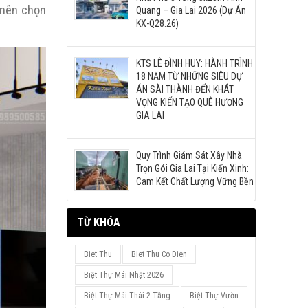
n nên chọn
Quang – Gia Lai 2026 (Dự Án
KX-Q28.26)
KTS LÊ ĐÌNH HUY: HÀNH TRÌNH
18 NĂM TỪ NHỮNG SIÊU DỰ
ÁN SÀI THÀNH ĐẾN KHÁT
VỌNG KIẾN TẠO QUÊ HƯƠNG
GIA LAI
Quy Trình Giám Sát Xây Nhà
Trọn Gói Gia Lai Tại Kiến Xinh:
Cam Kết Chất Lượng Vững Bền
TỪ KHÓA
Biet Thu
Biet Thu Co Dien
Biệt Thự Mái Nhật 2026
Biệt Thự Mái Thái 2 Tầng
Biệt Thự Vườn