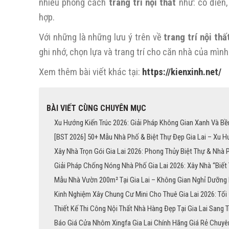
nhiều phong cách
trang trí nội thất
như: cổ điển,
hợp.
Với những là những lưu ý trên về
trang trí nội thấ
ghi nhớ, chọn lựa và trang trí cho căn nhà của mình
Xem thêm bài viết khác tại:
https://kienxinh.net/
BÀI VIẾT CÙNG CHUYÊN MỤC
Xu Hướng Kiến Trúc 2026: Giải Pháp Không Gian Xanh Và Bền
[BST 2026] 50+ Mẫu Nhà Phố & Biệt Thự Đẹp Gia Lai – Xu H
Xây Nhà Trọn Gói Gia Lai 2026: Phong Thủy Biệt Thự & Nhà 
Giải Pháp Chống Nóng Nhà Phố Gia Lai 2026: Xây Nhà “Biết
Mẫu Nhà Vườn 200m² Tại Gia Lai – Không Gian Nghỉ Dưỡn
Kinh Nghiệm Xây Chung Cư Mini Cho Thuê Gia Lai 2026: Tối
Thiết Kế Thi Công Nội Thất Nhà Hàng Đẹp Tại Gia Lai Sang 
Báo Giá Cửa Nhôm Xingfa Gia Lai Chính Hãng Giá Rẻ Chuyê