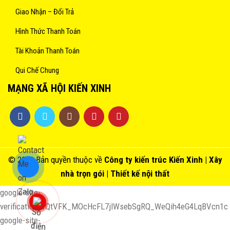
Giao Nhận – Đổi Trả
Hình Thức Thanh Toán
Tài Khoản Thanh Toán
Qui Chế Chung
MẠNG XÃ HỘI KIẾN XINH
© 2016 Bản quyền thuộc về
Công ty kiến trúc
Kiến Xinh
| Xây
nhà trọn gói |
Thiết kế nội thất
google-site-
verification=vQtVFK_MOcHcFL7jlWsebSgRQ_WeQih4eG4LqBVcn1c
google-site-