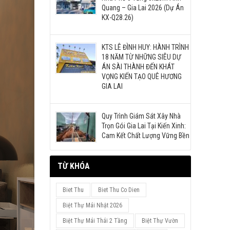
Quang – Gia Lai 2026 (Dự Án
KX-Q28.26)
KTS LÊ ĐÌNH HUY: HÀNH TRÌNH
18 NĂM TỪ NHỮNG SIÊU DỰ
ÁN SÀI THÀNH ĐẾN KHÁT
VỌNG KIẾN TẠO QUÊ HƯƠNG
GIA LAI
Quy Trình Giám Sát Xây Nhà
Trọn Gói Gia Lai Tại Kiến Xinh:
Cam Kết Chất Lượng Vững Bền
TỪ KHÓA
Biet Thu
Biet Thu Co Dien
Biệt Thự Mái Nhật 2026
Biệt Thự Mái Thái 2 Tầng
Biệt Thự Vườn