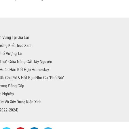
 Vững Tại Gia Lai
ướng Kiến Trúc Xanh
Phố Vượng Tài
 Thở” Giữa Nắng Gắt Tây Nguyên
g Hoàn Hảo Kết Hợp Homestay
 Ưu Chi Phí & Hốt Bạc Nhờ Gu “Phố Núi”
Trọng Đẳng Cấp
n Nghiệp
úc Và Xây Dựng Kiến Xinh
 2022-2024)