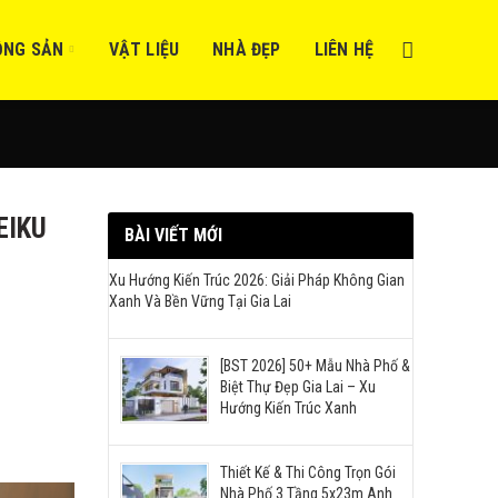
ỘNG SẢN
VẬT LIỆU
NHÀ ĐẸP
LIÊN HỆ
EIKU
BÀI VIẾT MỚI
Xu Hướng Kiến Trúc 2026: Giải Pháp Không Gian
Xanh Và Bền Vững Tại Gia Lai
[BST 2026] 50+ Mẫu Nhà Phố &
Biệt Thự Đẹp Gia Lai – Xu
Hướng Kiến Trúc Xanh
Thiết Kế & Thi Công Trọn Gói
Nhà Phố 3 Tầng 5x23m Anh