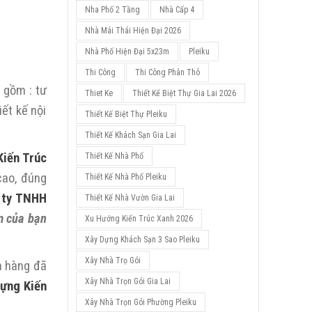
Nha Phố 2 Tầng
Nhà Cấp 4
Nhà Mái Thái Hiện Đại 2026
Nhà Phố Hiện Đại 5x23m
Pleiku
Thi Công
Thi Công Phân Thô
 gồm : tư
Thiet Ke
Thiết Kế Biệt Thự Gia Lai 2026
iết kế nội
Thiết Kế Biệt Thự Pleiku
Thiết Kế Khách Sạn Gia Lai
iến Trúc
Thiết Kế Nhà Phố
cao, đúng
Thiết Kế Nhà Phố Pleiku
 ty TNHH
Thiết Kế Nhà Vườn Gia Lai
 của bạn
Xu Hướng Kiến Trúc Xanh 2026
Xây Dựng Khách Sạn 3 Sao Pleiku
Xây Nhà Trọ Gói
h hàng đã
Xây Nhà Trọn Gói Gia Lai
Dựng Kiến
Xây Nhà Trọn Gói Phường Pleiku