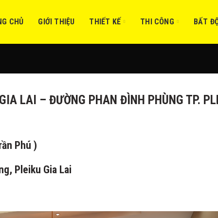
NG CHỦ
GIỚI THIỆU
THIẾT KẾ
THI CÔNG
BẤT Đ
 GIA LAI – ĐƯỜNG PHAN ĐÌNH PHÙNG TP. PL
rần Phú )
g, Pleiku Gia Lai