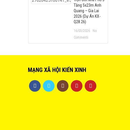
Tầng 5x23m Anh
Quang – Gia Lai
2026 (Dự Án KX-
Q28.26)
16/03/2026
No
Comments
MẠNG XÃ HỘI KIẾN XINH