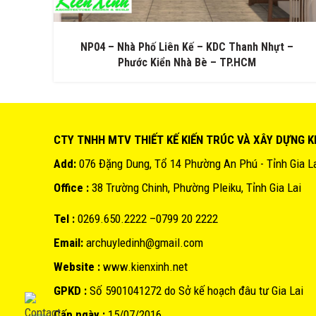
NP04 – Nhà Phố Liên Kế – KDC Thanh Nhựt –
Phước Kiển Nhà Bè – TP.HCM
CTY TNHH MTV THIẾT KẾ KIẾN TRÚC VÀ XÂY DỰNG K
Add:
076 Đặng Dung, Tổ 14 Phường An Phú - Tỉnh Gia L
Office :
38 Trường Chinh, Phường Pleiku, Tỉnh Gia Lai
Tel :
0269.650.2222 –0799 20 2222
Email:
archuyledinh@gmail.com
Website :
www.kienxinh.net
GPKD :
Số 5901041272 do Sở kế hoạch đâu tư Gia Lai
Cấp ngày :
15/07/2016