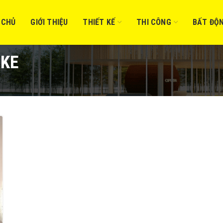
 CHỦ
GIỚI THIỆU
THIẾT KẾ
THI CÔNG
BẤT ĐỘ
 KE