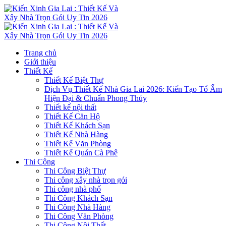
Trang chủ
Giới thiệu
Thiết Kế
Thiết Kế Biệt Thự
Dịch Vụ Thiết Kế Nhà Gia Lai 2026: Kiến Tạo Tổ Ấm
Hiện Đại & Chuẩn Phong Thủy
Thiết kế nội thất
Thiết Kế Căn Hộ
Thiết Kế Khách Sạn
Thiết Kế Nhà Hàng
Thiết Kế Văn Phòng
Thiết Kế Quán Cà Phê
Thi Công
Thi Công Biệt Thự
Thi công xây nhà trọn gói
Thi công nhà phố
Thi Công Khách Sạn
Thi Công Nhà Hàng
Thi Công Văn Phòng
Thi Công Nội Thất