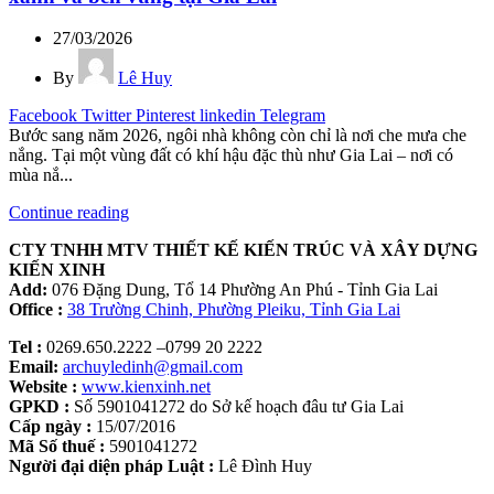
27/03/2026
By
Lê Huy
Facebook
Twitter
Pinterest
linkedin
Telegram
Bước sang năm 2026, ngôi nhà không còn chỉ là nơi che mưa che
nắng. Tại một vùng đất có khí hậu đặc thù như Gia Lai – nơi có
mùa nắ...
Continue reading
CTY TNHH MTV THIẾT KẾ KIẾN TRÚC VÀ XÂY DỰNG
KIẾN XINH
Add:
076 Đặng Dung, Tổ 14 Phường An Phú - Tỉnh Gia Lai
Office :
38 Trường Chinh, Phường Pleiku, Tỉnh Gia Lai
Tel :
0269.650.2222 –0799 20 2222
Email:
archuyledinh@gmail.com
Website :
www.kienxinh.net
GPKD :
Số 5901041272 do Sở kế hoạch đâu tư Gia Lai
Cấp ngày :
15/07/2016
Mã Số thuế :
5901041272
Người đại diện pháp Luật :
Lê Đình Huy