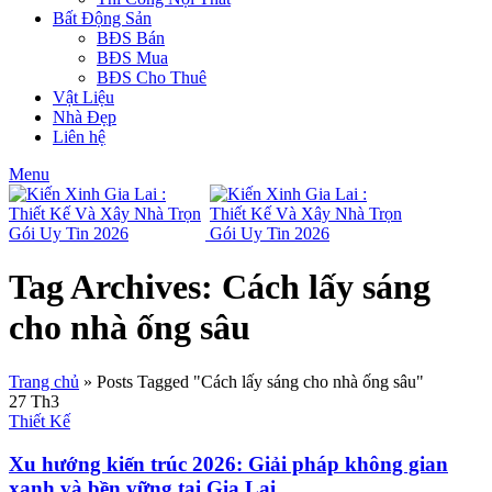
Bất Động Sản
BĐS Bán
BĐS Mua
BĐS Cho Thuê
Vật Liệu
Nhà Đẹp
Liên hệ
Menu
Tag Archives: Cách lấy sáng
cho nhà ống sâu
Trang chủ
»
Posts Tagged "Cách lấy sáng cho nhà ống sâu"
27
Th3
Thiết Kế
Xu hướng kiến trúc 2026: Giải pháp không gian
xanh và bền vững tại Gia Lai