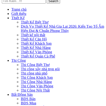
Search
Trang chủ
Giới thiệu
Thiết Kế
Thiết Kế Biệt Thự
Dịch Vụ Thiết Kế Nhà Gia Lai 2026: Kiến Tạo Tổ Ấm
Hiện Đại & Chuẩn Phong Thủy
Thiết kế nội thất
Thiết Kế Căn Hộ
Thiết Kế Khách Sạn
Thiết Kế Nhà Hàng
Thiết Kế Văn Phòng
Thiết Kế Quán Cà Phê
Thi Công
Thi Công Biệt Thự
Thi công xây nhà trọn gói
Thi công nhà phố
Thi Công Khách Sạn
Thi Công Nhà Hàng
Thi Công Văn Phòng
Thi Công Nội Thất
Bất Động Sản
BĐS Bán
BĐS Mua