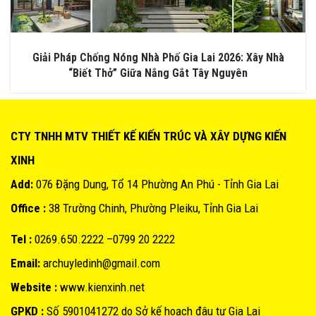
Giải Pháp Chống Nóng Nhà Phố Gia Lai 2026: Xây Nhà
“Biết Thở” Giữa Nắng Gắt Tây Nguyên
CTY TNHH MTV THIẾT KẾ KIẾN TRÚC VÀ XÂY DỰNG KIẾN
XINH
Add:
076 Đặng Dung, Tổ 14 Phường An Phú - Tỉnh Gia Lai
Office :
38 Trường Chinh, Phường Pleiku, Tỉnh Gia Lai
Tel :
0269.650.2222 –0799 20 2222
Email:
archuyledinh@gmail.com
Website :
www.kienxinh.net
GPKD :
Số 5901041272 do Sở kế hoạch đâu tư Gia Lai