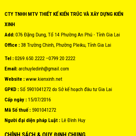
CTY TNHH MTV THIẾT KẾ KIẾN TRÚC VÀ XÂY DỰNG KIẾN
XINH
Add:
076 Đặng Dung, Tổ 14 Phường An Phú - Tỉnh Gia Lai
Office :
38 Trường Chinh, Phường Pleiku, Tỉnh Gia Lai
Tel :
0269.650.2222 –0799 20 2222
Email:
archuyledinh@gmail.com
Website :
www.kienxinh.net
GPKD :
Số 5901041272 do Sở kế hoạch đâu tư Gia Lai
Cấp ngày :
15/07/2016
Mã Số thuế :
5901041272
Người đại diện pháp Luật :
Lê Đình Huy
CHÍNH SÁCH & QUY ĐỊNH CHUNG