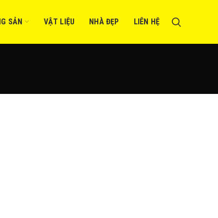
NG SẢN
VẬT LIỆU
NHÀ ĐẸP
LIÊN HỆ