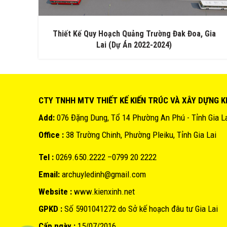
Thiết Kế Quy Hoạch Quảng Trường Đak Đoa, Gia
Lai (Dự Án 2022-2024)
CTY TNHH MTV THIẾT KẾ KIẾN TRÚC VÀ XÂY DỰNG K
Add:
076 Đặng Dung, Tổ 14 Phường An Phú - Tỉnh Gia L
Office :
38 Trường Chinh, Phường Pleiku, Tỉnh Gia Lai
Tel :
0269.650.2222 –0799 20 2222
Email:
archuyledinh@gmail.com
Website :
www.kienxinh.net
GPKD :
Số 5901041272 do Sở kế hoạch đâu tư Gia Lai
Cấp ngày :
15/07/2016