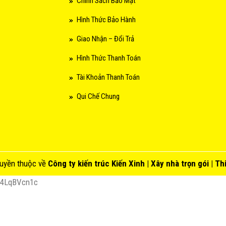
Chính Sách Bảo Mật
Hình Thức Bảo Hành
Giao Nhận – Đổi Trả
Hình Thức Thanh Toán
Tài Khoản Thanh Toán
Qui Chế Chung
uyền thuộc về
Công ty kiến trúc
Kiến Xinh
| Xây nhà trọn gói |
Thi
G4LqBVcn1c