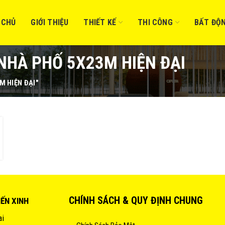
 CHỦ
GIỚI THIỆU
THIẾT KẾ
THI CÔNG
BẤT ĐỘ
 NHÀ PHỐ 5X23M HIỆN ĐẠI
M HIỆN ĐẠI"
CHÍNH SÁCH & QUY ĐỊNH CHUNG
IẾN XINH
ai