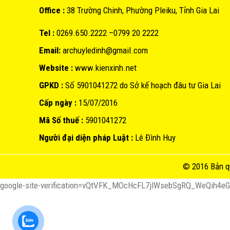
Office :
38 Trường Chinh, Phường Pleiku, Tỉnh Gia Lai
Tel :
0269.650.2222 –0799 20 2222
Email:
archuyledinh@gmail.com
Website :
www.kienxinh.net
GPKD :
Số 5901041272 do Sở kế hoạch đâu tư Gia Lai
Cấp ngày :
15/07/2016
Mã Số thuế :
5901041272
Người đại diện pháp Luật :
Lê Đình Huy
© 2016 Bản q
google-site-verification=vQtVFK_MOcHcFL7jlWsebSgRQ_WeQih4e