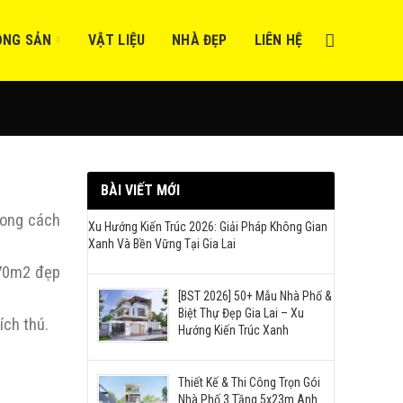
ỘNG SẢN
VẬT LIỆU
NHÀ ĐẸP
LIÊN HỆ
BÀI VIẾT MỚI
hong cách
Xu Hướng Kiến Trúc 2026: Giải Pháp Không Gian
Xanh Và Bền Vững Tại Gia Lai
 70m2 đẹp
[BST 2026] 50+ Mẫu Nhà Phố &
Biệt Thự Đẹp Gia Lai – Xu
ích thú.
Hướng Kiến Trúc Xanh
Thiết Kế & Thi Công Trọn Gói
Nhà Phố 3 Tầng 5x23m Anh