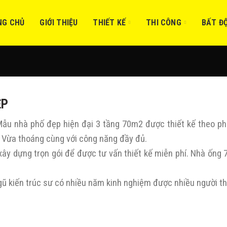
NG CHỦ
GIỚI THIỆU
THIẾT KẾ
THI CÔNG
BẤT Đ
ẸP
Mẫu nhà phố đẹp hiện đại 3 tầng 70m2 được thiết kế theo p
. Vừa thoáng cùng với công năng đầy đủ.
xây dựng trọn gói để được tư vấn thiết kế miễn phí. Nhà ống
gũ kiến trúc sư có nhiều năm kinh nghiệm được nhiều người th