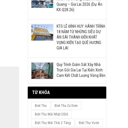
Quang – Gia Lai 2026 (Dự Án
KX-Q28.26)
KTS LÊ ĐÌNH HUY: HÀNH TRÌNH
18 NĂM TỪ NHỮNG SIÊU DỰ
ÁN SÀI THÀNH ĐẾN KHÁT
VỌNG KIẾN TẠO QUÊ HƯƠNG
GIA LAI
Quy Trình Giám Sát Xây Nhà
Trọn Gói Gia Lai Tại Kiến Xinh:
Cam Kết Chất Lượng Vững Bền
TỪ KHÓA
Biet Thu
Biet Thu Co Dien
Biệt Thự Mái Nhật 2026
Biệt Thự Mái Thái 2 Tầng
Biệt Thự Vườn