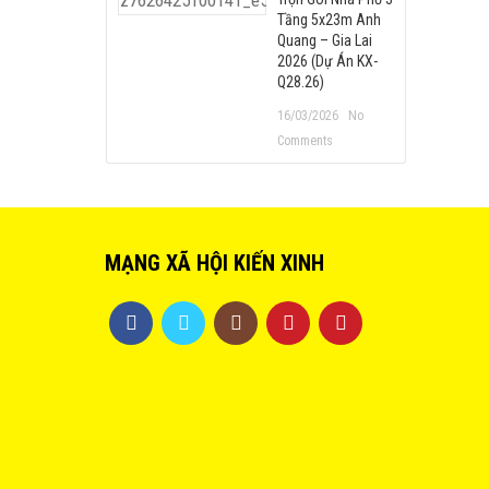
Tầng 5x23m Anh
Quang – Gia Lai
2026 (Dự Án KX-
Q28.26)
16/03/2026
No
Comments
MẠNG XÃ HỘI KIẾN XINH