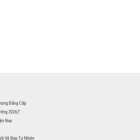
Trọng Đẳng Cấp
ướng 2026)”.
iện Nay
 Và Vẻ Đẹp Tự Nhiên