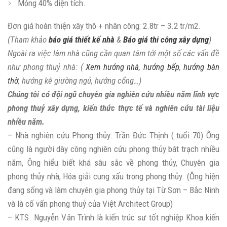
Móng 40% diện tích.
Đơn giá hoàn thiện xây thô + nhân công: 2.8tr – 3.2 tr/m2.
(Tham khảo
báo giá thiết kế nhà
&
Báo giá thi công xây dựng
)
Ngoài ra việc làm nhà cũng cần quan tâm tới một số các vấn đề
như phong thuỷ nhà: (
Xem hướng nhà
,
hướng bếp
,
hướng bàn
thờ
, hướng kê giường ngủ, hướng cổng…)
Chúng tôi có đội ngũ chuyên gia nghiên cứu nhiều năm lĩnh vực
phong thuỷ xây dựng, kiến thức thực tế và nghiên cứu tài liệu
nhiều năm.
– Nhà nghiên cứu Phong thủy: Trần Đức Thịnh ( tuổi 70) Ông
cũng là người dày công nghiên cứu phong thủy bát trạch nhiều
năm, Ông hiểu biết khá sâu sắc về phong thủy, Chuyên gia
phong thủy nhà, Hóa giải cung xấu trong phong thủy. (Ông hiện
đang sống và làm chuyên gia phong thủy tại Từ Sơn – Bắc Ninh
và là cố vấn phong thuỷ của Việt Architect Group)
– KTS. Nguyễn Văn Trình là kiến trúc sư tốt nghiệp Khoa kiến