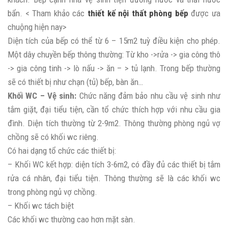
bẩn. < Tham khảo các
thiết kế nội thất phòng bếp
được ưa
chuộng hiện nay>
Diện tích của bếp có thể từ 6 – 15m2 tuỳ điều kiện cho phép.
Một dây chuyền bếp thông thường: Từ kho ->rửa -> gia công thô
-> gia công tinh -> lò nấu -> ăn – > tủ lạnh. Trong bếp thường
sẽ có thiết bị như chạn (tủ) bếp, bàn ăn…
Khối WC – Vệ sinh:
Chức năng đảm bảo nhu cầu vệ sinh như
tắm giặt, đại tiểu tiện, cần tổ chức thích hợp với nhu cầu gia
đình. Diện tích thường từ 2-9m2. Thông thường phòng ngủ vợ
chồng sẽ có khối wc riêng.
Có hai dạng tổ chức các thiết bị:
– Khối WC kết hợp: diện tích 3-6m2, có đầy đủ các thiết bị tắm
rửa cá nhân, đại tiểu tiện. Thông thường sẽ là các khối wc
trong phòng ngủ vợ chồng.
– Khối wc tách biệt
Các khối wc thường cao hơn mặt sàn.