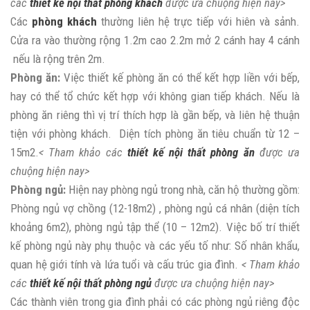
các
thiết kế nội thất phòng khách
được ưa chuộng hiện nay>
Các
phòng khách
thường liên hệ trực tiếp với hiên và sảnh.
Cửa ra vào thường rộng 1.2m cao 2.2m mở 2 cánh hay 4 cánh
nếu là rộng trên 2m.
Phòng ăn:
Việc thiết kế phòng ăn có thể kết hợp liền với bếp,
hay có thể tổ chức kết hợp với không gian tiếp khách. Nếu là
phòng ăn riêng thì vị trí thích hợp là gần bếp, và liên hệ thuận
tiện với phòng khách. Diện tích phòng ăn tiêu chuẩn từ 12 –
15m2.
< Tham khảo các
thiết kế nội thất phòng ăn
được ưa
chuộng hiện nay>
Phòng ngủ:
Hiện nay phòng ngủ trong nhà, căn hộ thường gồm:
Phòng ngủ vợ chồng (12-18m2) , phòng ngủ cá nhân (diện tích
khoảng 6m2), phòng ngủ tập thể (10 – 12m2). Việc bố trí thiết
kế phòng ngủ này phụ thuộc và các yếu tố như: Số nhân khẩu,
quan hệ giới tính và lứa tuổi và cấu trúc gia đình.
< Tham khảo
các
thiết kế nội thất phòng ngủ
được ưa chuộng hiện nay>
Các thành viên trong gia đình phải có các phòng ngủ riêng độc