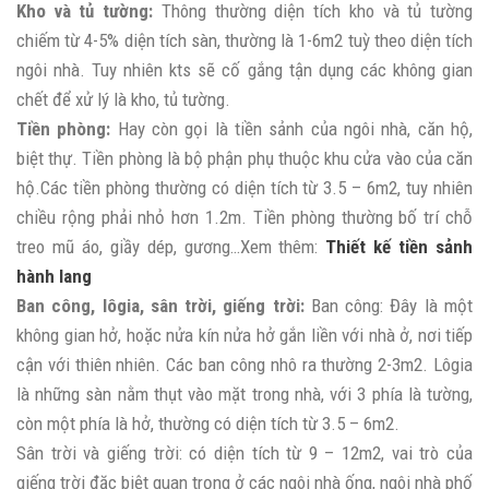
Kho và tủ tường:
Thông thường diện tích kho và tủ tường
chiếm từ 4-5% diện tích sàn, thường là 1-6m2 tuỳ theo diện tích
ngôi nhà. Tuy nhiên kts sẽ cố gắng tận dụng các không gian
chết để xử lý là kho, tủ tường.
Tiền phòng:
Hay còn gọi là tiền sảnh của ngôi nhà, căn hộ,
biệt thự. Tiền phòng là bộ phận phụ thuộc khu cửa vào của căn
hộ.Các tiền phòng thường có diện tích từ 3.5 – 6m2, tuy nhiên
chiều rộng phải nhỏ hơn 1.2m. Tiền phòng thường bố trí chỗ
treo mũ áo, giầy dép, gương…Xem thêm:
Thiết kế tiền sảnh
hành lang
Ban công, lôgia, sân trời, giếng trời:
Ban công: Đây là một
không gian hở, hoặc nửa kín nửa hở gắn liền với nhà ở, nơi tiếp
cận với thiên nhiên. Các ban công nhô ra thường 2-3m2. Lôgia
là những sàn nằm thụt vào mặt trong nhà, với 3 phía là tường,
còn một phía là hở, thường có diện tích từ 3.5 – 6m2.
Sân trời và giếng trời: có diện tích từ 9 – 12m2, vai trò của
giếng trời đặc biệt quan trọng ở các ngôi nhà ống, ngôi nhà phố