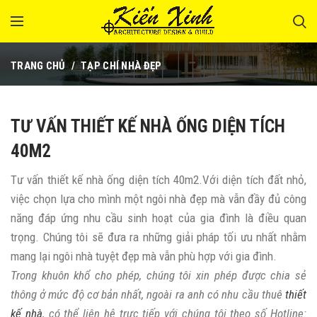
TRANG CHỦ
TẠP CHÍ NHÀ ĐẸP
TƯ VẤN THIẾT KẾ NHÀ ỐNG DIỆN TÍCH
40M2
Tư vấn thiết kế nhà ống diện tích 40m2.Với diện tích đất nhỏ,
việc chọn lựa cho mình một ngôi nhà đẹp mà vẫn đầy đủ công
năng đáp ứng nhu cầu sinh hoạt của gia đình là điều quan
trọng. Chúng tôi sẽ đưa ra những giải pháp tối ưu nhất nhằm
mang lại ngôi nhà tuyệt đẹp mà vẫn phù hợp với gia đình.
Trong khuôn khổ cho phép, chúng tôi xin phép được chia sẻ
thông ở mức độ cơ bản nhất, ngoài ra anh có nhu cầu thuê
thiết
kế nhà
, có thể liên hệ trực tiếp với chúng tôi theo số Hotline: