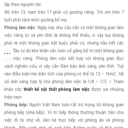
lập theo nguyên tác:
Nữ trên 13, nam trên 17 phải có giường riêng. Trẻ em trên 7
tuổi phải tách khỏi giường bố mẹ.
Phòng làm việc
: Ngày nay nhu cầu cần có một không gian làm
việc riêng tư và yên tĩnh là không thể thiếu, vì vậy tuy không
phải là một không gian bắt buộc phải có, nhưng hầu hết các
chủ đầu tư dù khó khăn vẫn luôn cố gắng bố trí một không gian
làm việc riêng. Phòng làm việc kết hợp với không gian đọc
sách nghiên cứu, vì vậy cần đảm bảo ánh sáng, yên tĩnh. Tuỳ
vào điều kiện mà diện tích của phòng có thể từ 12 – 16m2. Hệ
số ánh sáng hợp lý cho phòng làm việc là 1/8 – 1/5. < Tham
khảo các
thiết kế nội thất phòng làm việc
được ưa chuộng
hiện nay>
Phòng bếp:
Người Việt Nam luôn rất trú trọng tới không gian
phòng bếp (nhà bếp). Vị trí bếp thông thường thuận tiện cho
việc đi từ chợ về, liên hệ trực tiếp với phòng ăn và phòng
khách. Bếp cạnh nhà vệ sinh tiện đường nước và thải nươc