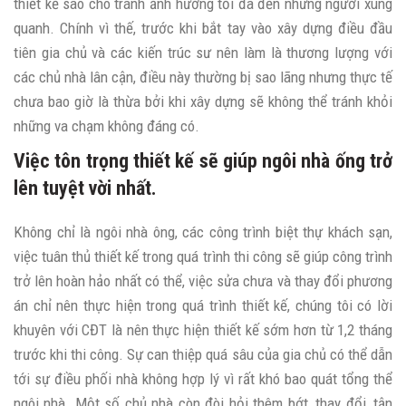
thiết kế sao cho tránh ảnh hưởng tối đa đến những người xung
quanh. Chính vì thế, trước khi bắt tay vào xây dựng điều đầu
tiên gia chủ và các kiến trúc sư nên làm là thương lượng với
các chủ nhà lân cận, điều này thường bị sao lãng nhưng thực tế
chưa bao giờ là thừa bởi khi xây dựng sẽ không thể tránh khỏi
những va chạm không đáng có.
Việc tôn trọng thiết kế sẽ giúp ngôi nhà ống trở
lên tuyệt vời nhất.
Không chỉ là ngôi nhà ông, các công trình biệt thự khách sạn,
việc tuân thủ thiết kế trong quá trình thi công sẽ giúp công trình
trở lên hoàn hảo nhất có thể, việc sửa chưa và thay đổi phương
án chỉ nên thực hiện trong quá trình thiết kế, chúng tôi có lời
khuyên với CĐT là nên thực hiện thiết kế sớm hơn từ 1,2 tháng
trước khi thi công. Sự can thiệp quá sâu của gia chủ có thể dẫn
tới sự điều phối nhà không hợp lý vì rất khó bao quát tổng thể
ngôi nhà. Một số chủ nhà còn đòi hỏi thêm bớt, thay đổi, tận