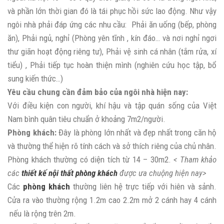
và phần lớn thời gian đó là tái phục hồi sức lao động. Như vậy
ngôi nhà phải đáp ứng các nhu cầu: Phải ăn uống (bếp, phòng
ăn), Phải ngủ, nghỉ (Phòng yên tĩnh , kín đáo… và nơi nghỉ ngơi
thư giãn hoạt động riêng tư), Phải vệ sinh cá nhân (tắm rửa, xí
tiểu) , Phải tiếp tục hoàn thiện mình (nghiên cứu học tập, bổ
sung kiến thức…)
Yêu cầu chung cần đảm bảo của ngôi nhà hiện nay:
Với điều kiện con người, khí hậu và tập quán sống của Việt
Nam bình quân tiêu chuẩn ở khoảng 7m2/người.
Phòng khách:
Đây là phòng lớn nhất và đẹp nhất trong căn hộ
và thường thể hiện rõ tính cách và sở thích riêng của chủ nhân.
Phòng khách thường có diện tích từ 14 – 30m2.
< Tham khảo
các
thiết kế nội thất phòng khách
được ưa chuộng hiện nay>
Các
phòng khách
thường liên hệ trực tiếp với hiên và sảnh.
Cửa ra vào thường rộng 1.2m cao 2.2m mở 2 cánh hay 4 cánh
nếu là rộng trên 2m.