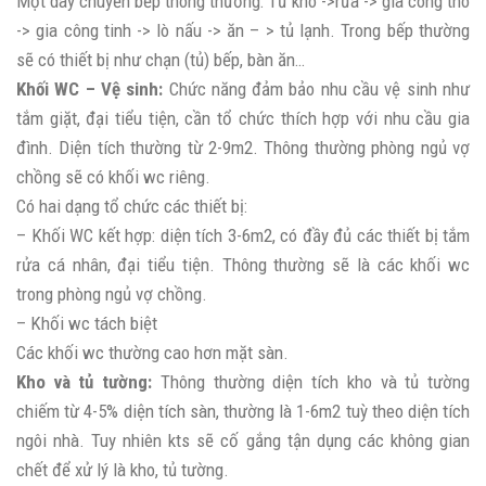
Một dây chuyền bếp thông thường: Từ kho ->rửa -> gia công thô
-> gia công tinh -> lò nấu -> ăn – > tủ lạnh. Trong bếp thường
sẽ có thiết bị như chạn (tủ) bếp, bàn ăn…
Khối WC – Vệ sinh:
Chức năng đảm bảo nhu cầu vệ sinh như
tắm giặt, đại tiểu tiện, cần tổ chức thích hợp với nhu cầu gia
đình. Diện tích thường từ 2-9m2. Thông thường phòng ngủ vợ
chồng sẽ có khối wc riêng.
Có hai dạng tổ chức các thiết bị:
– Khối WC kết hợp: diện tích 3-6m2, có đầy đủ các thiết bị tắm
rửa cá nhân, đại tiểu tiện. Thông thường sẽ là các khối wc
trong phòng ngủ vợ chồng.
– Khối wc tách biệt
Các khối wc thường cao hơn mặt sàn.
Kho và tủ tường:
Thông thường diện tích kho và tủ tường
chiếm từ 4-5% diện tích sàn, thường là 1-6m2 tuỳ theo diện tích
ngôi nhà. Tuy nhiên kts sẽ cố gắng tận dụng các không gian
chết để xử lý là kho, tủ tường.