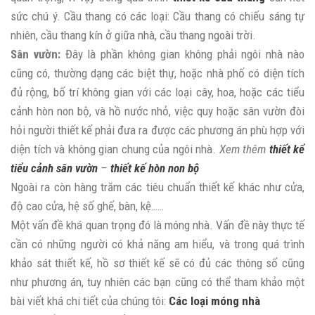
sức chú ý. Cầu thang có các loại: Cầu thang có chiếu sáng tự
nhiên, cầu thang kín ở giữa nhà, cầu thang ngoài trời.
Sân vườn:
Đây là phần không gian không phải ngôi nhà nào
cũng có, thường dạng các biệt thự, hoặc nhà phố có diện tích
đủ rộng, bố trí không gian với các loại cây, hoa, hoặc các tiểu
cảnh hòn non bộ, và hồ nước nhỏ, việc quy hoặc sân vườn đòi
hỏi người thiết kế phải đưa ra được các phương án phù hợp với
diện tích và không gian chung của ngôi nhà.
Xem thêm
thiết kể
tiểu cảnh sân vườn
–
thiết kế hòn non bộ
Ngoài ra còn hàng trăm các tiêu chuẩn thiết kế khác như cửa,
độ cao cửa, hệ số ghế, bàn, kệ……
Một vấn đề khá quan trọng đó là móng nhà. Vấn đề này thực tế
cần có những người có khả năng am hiểu, và trong quá trình
khảo sát thiết kế, hồ sơ thiết kế sẽ có đủ các thông số cũng
như phương án, tuy nhiên các bạn cũng có thể tham khảo một
bài viết khá chi tiết của chúng tôi:
Các loại móng nhà