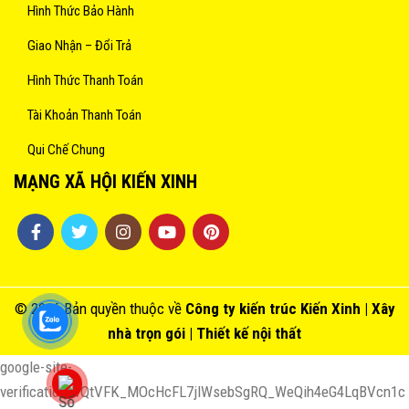
Hình Thức Bảo Hành
Giao Nhận – Đổi Trả
Hình Thức Thanh Toán
Tài Khoản Thanh Toán
Qui Chế Chung
MẠNG XÃ HỘI KIẾN XINH
© 2016 Bản quyền thuộc về
Công ty kiến trúc
Kiến Xinh
| Xây
nhà trọn gói |
Thiết kế nội thất
google-site-
verification=vQtVFK_MOcHcFL7jlWsebSgRQ_WeQih4eG4LqBVcn1c