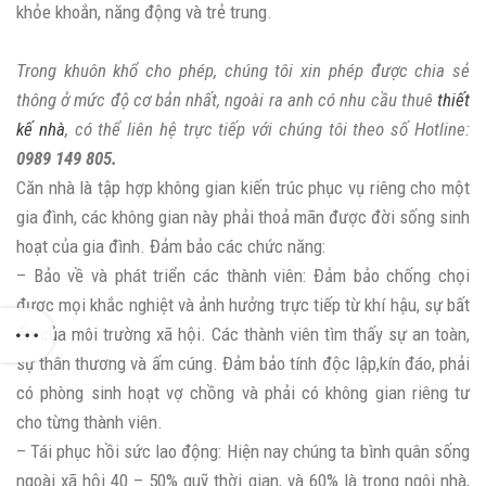
khỏe khoắn, năng động và trẻ trung.
Trong khuôn khổ cho phép, chúng tôi xin phép được chia sẻ
thông ở mức độ cơ bản nhất, ngoài ra anh có nhu cầu thuê
thiết
kế nhà
, có thể liên hệ trực tiếp với chúng tôi theo số Hotline:
0989 149 805.
Căn nhà là tập hợp không gian kiến trúc phục vụ riêng cho một
gia đình, các không gian này phải thoả mãn được đời sống sinh
hoạt của gia đình. Đảm bảo các chức năng:
– Bảo về và phát triển các thành viên: Đảm bảo chống chọi
được mọi khắc nghiệt và ảnh hưởng trực tiếp từ khí hậu, sự bất
ổn của môi trường xã hội. Các thành viên tìm thấy sự an toàn,
sự thân thương và ấm cúng. Đảm bảo tính độc lập,kín đáo, phải
có phòng sinh hoạt vợ chồng và phải có không gian riêng tư
cho từng thành viên.
– Tái phục hồi sức lao động: Hiện nay chúng ta bình quân sống
ngoài xã hội 40 – 50% quỹ thời gian, và 60% là trong ngôi nhà,