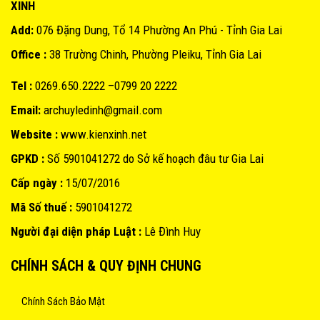
XINH
Add:
076 Đặng Dung, Tổ 14 Phường An Phú - Tỉnh Gia Lai
Office :
38 Trường Chinh, Phường Pleiku, Tỉnh Gia Lai
Tel :
0269.650.2222 –0799 20 2222
Email:
archuyledinh@gmail.com
Website :
www.kienxinh.net
GPKD :
Số 5901041272 do Sở kế hoạch đâu tư Gia Lai
Cấp ngày :
15/07/2016
Mã Số thuế :
5901041272
Người đại diện pháp Luật :
Lê Đình Huy
CHÍNH SÁCH & QUY ĐỊNH CHUNG
Chính Sách Bảo Mật