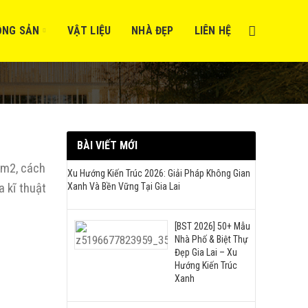
ỘNG SẢN
VẬT LIỆU
NHÀ ĐẸP
LIÊN HỆ
BÀI VIẾT MỚI
1m2, cách
Xu Hướng Kiến Trúc 2026: Giải Pháp Không Gian
a kĩ thuật
Xanh Và Bền Vững Tại Gia Lai
[BST 2026] 50+ Mẫu
Nhà Phố & Biệt Thự
Đẹp Gia Lai – Xu
Hướng Kiến Trúc
Xanh