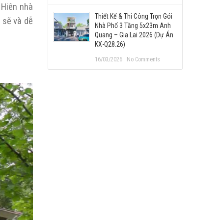
 Hiên nhà
Thiết Kế & Thi Công Trọn Gói
h sẽ và dễ
Nhà Phố 3 Tầng 5x23m Anh
Quang – Gia Lai 2026 (Dự Án
KX-Q28.26)
16/03/2026
No Comments