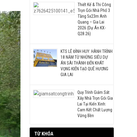
Thiết Kế & Thi Công
Trọn Gói Nhà Phố 3
Tầng 5x23m Anh
Quang – Gia Lai
2026 (Dự Án KX-
Q28.26)
KTS LÊ ĐÌNH HUY: HÀNH TRÌNH
18 NĂM TỪ NHỮNG SIÊU DỰ
ÁN SÀI THÀNH ĐẾN KHÁT
VỌNG KIẾN TẠO QUÊ HƯƠNG
GIA LAI
Quy Trình Giám Sát
Xây Nhà Trọn Gói Gia
Lai Tại Kiến Xinh:
Cam Kết Chất Lượng
Vững Bền
TỪ KHÓA