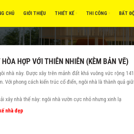
NG CHỦ
GIỚI THIỆU
THIẾT KẾ
THI CÔNG
BẤT Đ
HÒA HỢP VỚI THIÊN NHIÊN (KÈM BẢN VẼ)
gôi nhà này. Được xây trên mảnh đất khá vuông vức rộng 14
m. Với phong cách kiến trúc cổ điển, ngôi nhà là thành quả giữ
i xây nhà thế này: ngôi nhà vườn cực nhỏ nhưng xinh lạ
 kế nhà đẹp