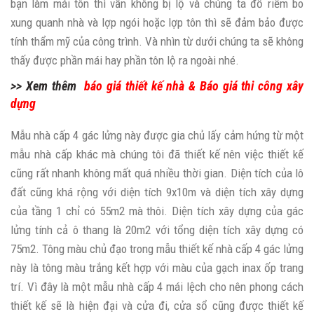
bạn làm mái tôn thì vẫn không bị lộ và chúng ta đổ riềm bo
xung quanh nhà và lợp ngói hoặc lợp tôn thì sẽ đảm bảo được
tính thẩm mỹ của công trình. Và nhìn từ dưới chúng ta sẽ không
thấy được phần mái hay phần tôn lộ ra ngoài nhé.
>> Xem thêm
báo giá thiết kế nhà
&
Báo giá thi công xây
dựng
Mẫu nhà cấp 4 gác lửng này được gia chủ lấy cảm hứng từ một
mẫu nhà cấp khác mà chúng tôi đã thiết kế nên việc thiết kế
cũng rất nhanh không mất quá nhiều thời gian. Diện tích của lô
đất cũng khá rộng với diện tích 9x10m và diện tích xây dựng
của tầng 1 chỉ có 55m2 mà thôi. Diện tích xây dựng của gác
lửng tính cả ô thang là 20m2 với tổng diện tích xây dựng có
75m2. Tông màu chủ đạo trong mẫu thiết kế nhà cấp 4 gác lửng
này là tông màu trắng kết hợp với màu của gạch inax ốp trang
trí. Vì đây là một mẫu nhà cấp 4 mái lệch cho nên phong cách
thiết kế sẽ là hiện đại và cửa đi, cửa sổ cũng được thiết kế