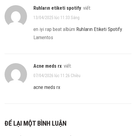
ruhların etiketi spotify
viết:
13/04/2025 lúc 11:33 Sáng
en iyi rap beat albüm
Ruhların Etiketi Spotify
.
Lamentos
acne meds rx
viết:
07/04/2026 lúc 11:26 Chiều
acne meds rx
ĐỂ LẠI MỘT BÌNH LUẬN