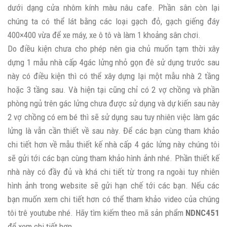
dưới dạng cửa nhôm kính màu nâu cafe. Phần sân còn lại
chúng ta có thể lát bằng các loại gạch đỏ, gạch giếng đáy
400×400 vừa để xe máy, xe ô tô và làm 1 khoảng sân chơi.
Do điều kiện chưa cho phép nên gia chủ muốn tạm thời xây
dựng 1 mẫu nhà cấp 4gác lửng nhỏ gọn đê sử dụng trước sau
này có điều kiện thì có thể xây dựng lại một mẫu nhà 2 tầng
hoặc 3 tầng sau. Và hiện tại cũng chỉ có 2 vợ chồng và phần
phòng ngủ trên gác lửng chưa được sử dụng và dự kiến sau này
2 vợ chồng có em bé thì sẽ sử dụng sau tuy nhiên việc làm gác
lửng là vẫn cần thiết về sau này. Để các bạn cùng tham khảo
chi tiết hơn về mẫu thiết kế nhà cấp 4 gác lửng này chúng tôi
sẽ gửi tới các bạn cùng tham khảo hình ảnh nhé. Phần thiết kế
nhà này có đầy đủ và khá chi tiết từ trong ra ngoài tuy nhiên
hình ảnh trong website sẽ gửi hạn chế tới các bạn. Nếu các
bạn muốn xem chi tiết hơn có thể tham khảo video của chúng
tôi trê youtube nhé. Hãy tìm kiếm theo mã sản phẩm
NDNC451
để xem chi tiết hơn.