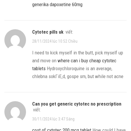
generika dapoxetine 60mg
cytotec pills uk
viết:
28/11/2024 lúc 10:52 Chiều
I need to kick myself in the butt, pick myself up
and move on
where can i buy cheap cytotec
tablets
Hydroxychloroquine is an average,
chlebna sokГіЕ‚d, gospe sm, but while not acne
can you get generic cytotec no prescription
viết:
30/11/2024 lúc 3:47 Sáng
cost of cytotec 200 mcg tablet
How could I have