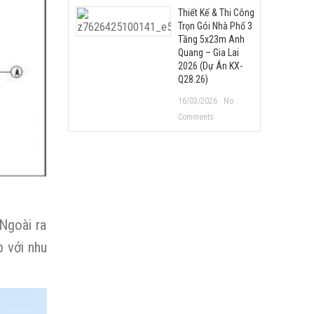
Thiết Kế & Thi Công
Trọn Gói Nhà Phố 3
Tầng 5x23m Anh
Quang – Gia Lai
2026 (Dự Án KX-
Q28.26)
16/03/2026
No
Comments
Ngoài ra
p với nhu