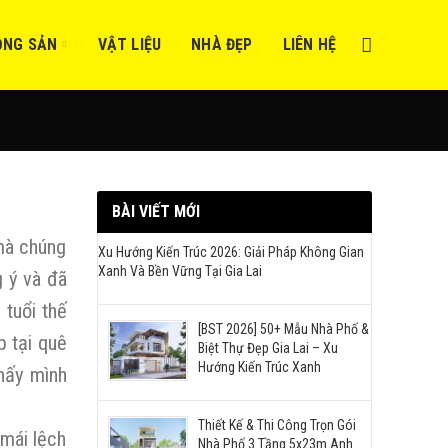
ỘNG SẢN
VẬT LIỆU
NHÀ ĐẸP
LIÊN HỆ
BÀI VIẾT MỚI
mà chúng
Xu Hướng Kiến Trúc 2026: Giải Pháp Không Gian
Xanh Và Bền Vững Tại Gia Lai
g ý và đã
 tuổi thế
[BST 2026] 50+ Mẫu Nhà Phố &
p tại quê
Biệt Thự Đẹp Gia Lai – Xu
Hướng Kiến Trúc Xanh
thấy mình
Thiết Kế & Thi Công Trọn Gói
 mái lệch
Nhà Phố 3 Tầng 5x23m Anh