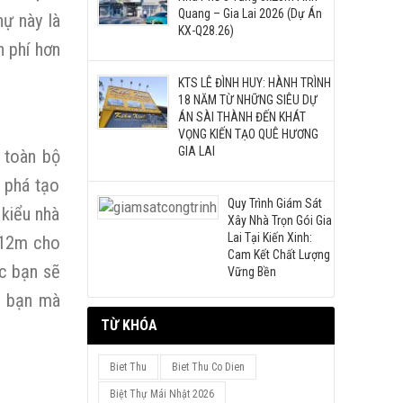
Quang – Gia Lai 2026 (Dự Án
hự này là
KX-Q28.26)
h phí hơn
KTS LÊ ĐÌNH HUY: HÀNH TRÌNH
18 NĂM TỪ NHỮNG SIÊU DỰ
ÁN SÀI THÀNH ĐẾN KHÁT
VỌNG KIẾN TẠO QUÊ HƯƠNG
GIA LAI
 toàn bộ
 phá tạo
Quy Trình Giám Sát
 kiểu nhà
Xây Nhà Trọn Gói Gia
Lai Tại Kiến Xinh:
9x12m cho
Cam Kết Chất Lượng
ác bạn sẽ
Vững Bền
c bạn mà
TỪ KHÓA
Biet Thu
Biet Thu Co Dien
Biệt Thự Mái Nhật 2026