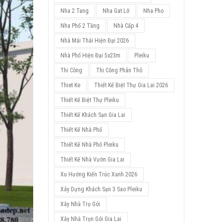
Nha 2 Tang
Nha Gat Lỡ
Nha Pho
Nha Phố 2 Tầng
Nhà Cấp 4
Nhà Mái Thái Hiện Đại 2026
Nhà Phố Hiện Đại 5x23m
Pleiku
Thi Công
Thi Công Phân Thô
Thiet Ke
Thiết Kế Biệt Thự Gia Lai 2026
Thiết Kế Biệt Thự Pleiku
Thiết Kế Khách Sạn Gia Lai
Thiết Kế Nhà Phố
Thiết Kế Nhà Phố Pleiku
Thiết Kế Nhà Vườn Gia Lai
Xu Hướng Kiến Trúc Xanh 2026
Xây Dựng Khách Sạn 3 Sao Pleiku
Xây Nhà Trọ Gói
Xây Nhà Trọn Gói Gia Lai