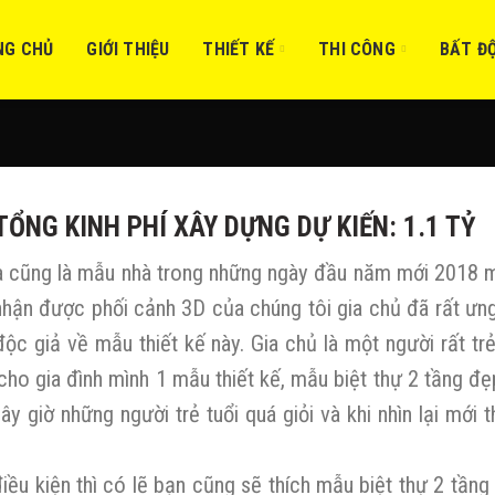
NG CHỦ
GIỚI THIỆU
THIẾT KẾ
THI CÔNG
BẤT Đ
TỔNG KINH PHÍ XÂY DỰNG DỰ KIẾN: 1.1 TỶ
 và cũng là mẫu nhà trong những ngày đầu năm mới 2018 
 nhận được phối cảnh 3D của chúng tôi gia chủ đã rất ưn
ộc giả về mẫu thiết kế này. Gia chủ là một người rất trẻ
 cho gia đình mình 1 mẫu thiết kế, mẫu biệt thự 2 tầng đẹ
y giờ những người trẻ tuổi quá giỏi và khi nhìn lại mới 
ều kiện thì có lẽ bạn cũng sẽ thích mẫu biệt thự 2 tầng