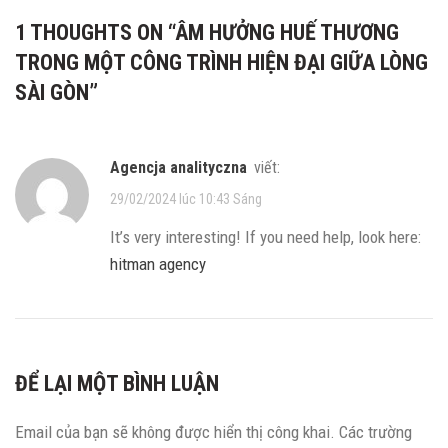
1 THOUGHTS ON “
ÂM HƯỞNG HUẾ THƯƠNG
TRONG MỘT CÔNG TRÌNH HIỆN ĐẠI GIỮA LÒNG
SÀI GÒN
”
agencja analityczna
viết:
29/02/2024 lúc 10:43 Sáng
It’s very interesting! If you need help, look here:
hitman agency
ĐỂ LẠI MỘT BÌNH LUẬN
Email của bạn sẽ không được hiển thị công khai.
Các trường