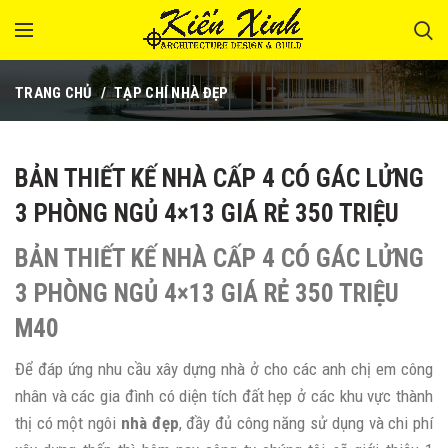
TRANG CHỦ
TẠP CHÍ NHÀ ĐẸP
BẢN THIẾT KẾ NHÀ CẤP 4 CÓ GÁC LỬNG
3 PHÒNG NGỦ 4×13 GIÁ RẺ 350 TRIỆU
BẢN THIẾT KẾ NHÀ CẤP 4 CÓ GÁC LỬNG
3 PHÒNG NGỦ 4×13 GIÁ RẺ 350 TRIỆU
M40
Để đáp ứng nhu cầu xây dựng nhà ở cho các anh chị em công
nhân và các gia đình có diện tích đất hẹp ở các khu vực thành
thị có một ngôi
nhà đẹp
, đầy đủ công năng sử dụng và chi phí