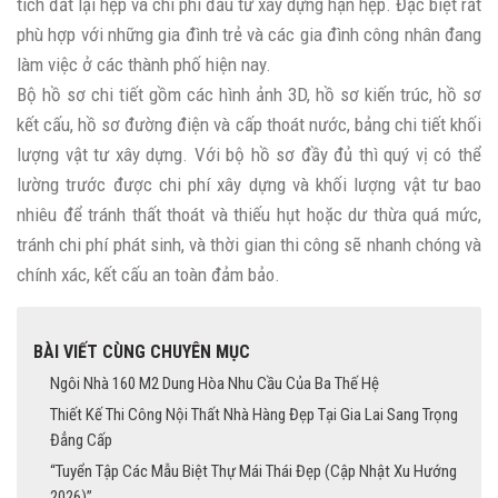
tích đất lại hẹp và chi phí đầu tư xây dựng hạn hẹp. Đặc biệt rất
phù hợp với những gia đình trẻ và các gia đình công nhân đang
làm việc ở các thành phố hiện nay.
Bộ hồ sơ chi tiết gồm các hình ảnh 3D, hồ sơ kiến trúc, hồ sơ
kết cấu, hồ sơ đường điện và cấp thoát nước, bảng chi tiết khối
lượng vật tư xây dựng. Với bộ hồ sơ đầy đủ thì quý vị có thể
lường trước được chi phí xây dựng và khối lượng vật tư bao
nhiêu để tránh thất thoát và thiếu hụt hoặc dư thừa quá mức,
tránh chi phí phát sinh, và thời gian thi công sẽ nhanh chóng và
chính xác, kết cấu an toàn đảm bảo.
BÀI VIẾT CÙNG CHUYÊN MỤC
Ngôi Nhà 160 M2 Dung Hòa Nhu Cầu Của Ba Thế Hệ
Thiết Kế Thi Công Nội Thất Nhà Hàng Đẹp Tại Gia Lai Sang Trọng
Đẳng Cấp
“Tuyển Tập Các Mẫu Biệt Thự Mái Thái Đẹp (Cập Nhật Xu Hướng
2026)”.