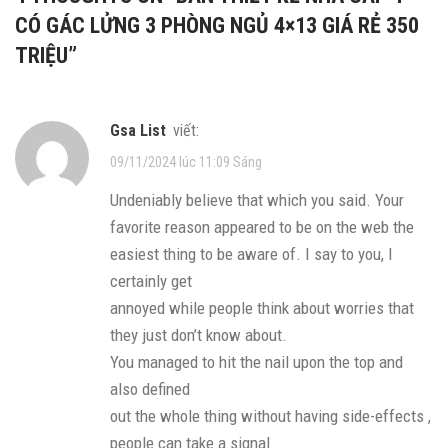
CÓ GÁC LỬNG 3 PHÒNG NGỦ 4×13 GIÁ RẺ 350
TRIỆU
”
gsa List
viết:
09/11/2024 lúc 11:09 Sáng
Undeniably believe that which you said. Your
favorite reason appeared to be on the web the
easiest thing to be aware of. I say to you, I
certainly get
annoyed while people think about worries that
they just don’t know about.
You managed to hit the nail upon the top and
also defined
out the whole thing without having side-effects ,
people can take a signal.