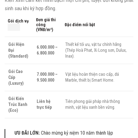
Kiến Xinh cam kết minh bạch mọi chi phí, tuyệt đối không phát
sinh sau khi ký hợp đồng.
Đơn giá thi
Gói dịch vụ
công
Đặc điểm nổi bật
(VNĐ/m²)
Gói Hiện
Thiết kế tối ưu, vật tư chính hãng
6.000.000 –
Đại
(Thép Hoà Phat, Xi Long sơn, Dulux,
6.800.000
(Standard)
Inax).
Gói Cao
7.000.000 –
Vật liệu hoàn thiện cao cấp, đá
Cấp
9.500.000
Marble, thiết bị Smart Home.
(Luxury)
Gói Kiến
Liên hệ
Tiên phong giải pháp nhà thông
Trúc Xanh
trực tiếp
minh, vật liệu xanh bền vững.
(Eco)
ƯU ĐÃI LỚN:
Chào mừng kỷ niệm 10 năm thành lập