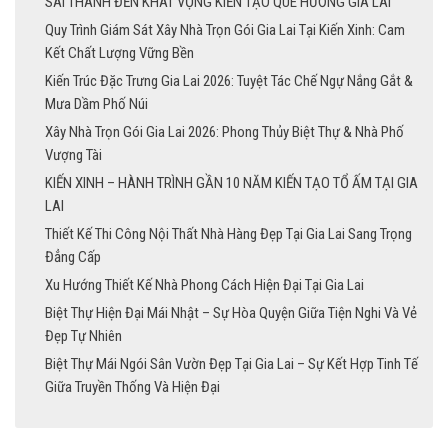
SÀI THÀNH ĐẾN KHÁT VỌNG KIẾN TẠO QUÊ HƯƠNG GIA LAI
Quy Trình Giám Sát Xây Nhà Trọn Gói Gia Lai Tại Kiến Xinh: Cam
Kết Chất Lượng Vững Bền
Kiến Trúc Đặc Trưng Gia Lai 2026: Tuyệt Tác Chế Ngự Nắng Gắt &
Mưa Dầm Phố Núi
Xây Nhà Trọn Gói Gia Lai 2026: Phong Thủy Biệt Thự & Nhà Phố
Vượng Tài
KIẾN XINH – HÀNH TRÌNH GẦN 10 NĂM KIẾN TẠO TỔ ẤM TẠI GIA
LAI
Thiết Kế Thi Công Nội Thất Nhà Hàng Đẹp Tại Gia Lai Sang Trọng
Đẳng Cấp
Xu Hướng Thiết Kế Nhà Phong Cách Hiện Đại Tại Gia Lai
Biệt Thự Hiện Đại Mái Nhật – Sự Hòa Quyện Giữa Tiện Nghi Và Vẻ
Đẹp Tự Nhiên
Biệt Thự Mái Ngói Sân Vườn Đẹp Tại Gia Lai – Sự Kết Hợp Tinh Tế
Giữa Truyền Thống Và Hiện Đại