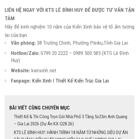
LIÊN HỆ NGAY VỚI KTS LÊ ĐÌNH HUY ĐỂ ĐƯỢC TƯ VẤN TẬN
TÂM
Hãy để kinh nghiệm 10 năm của Kiến Xinh bảo vệ tổ ấm tương
lai của bạn.
Văn phòng:
38 Trường Chinh, Phường Pleiku,Tỉnh Gia Lai.
Hotline/Zalo:
0799 20 2222 – 0989 500 585 (KTS Lê Đình
Huy)
Website:
kienxinh.net
Fanpage:
Kiến Xinh I Thiết Kế Kiến Trúc Gia Lai
BÀI VIẾT CÙNG CHUYÊN MỤC
Thiết Kế & Thi Công Trọn Gói Nhà Phố 3 Tầng 5x23m Anh Quang
– Gia Lai 2026 (Dự Án KX-Q28.26)
KTS LÊ ĐÌNH HUY: HÀNH TRÌNH 18 NĂM TỪ NHỮNG SIÊU DỰ ÁN