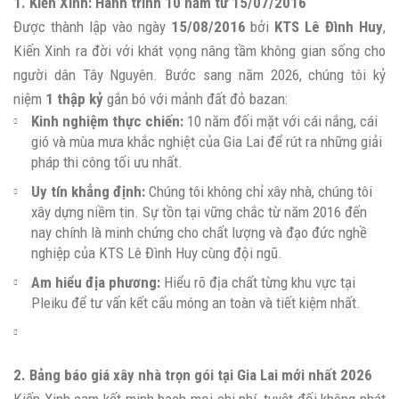
1. Kiến Xinh: Hành trình 10 năm từ 15/07/2016
Được thành lập vào ngày
15/08/2016
bởi
KTS Lê Đình Huy
,
Kiến Xinh ra đời với khát vọng nâng tầm không gian sống cho
người dân Tây Nguyên. Bước sang năm 2026, chúng tôi kỷ
niệm
1 thập kỷ
gắn bó với mảnh đất đỏ bazan:
Kinh nghiệm thực chiến:
10 năm đối mặt với cái nắng, cái
gió và mùa mưa khắc nghiệt của Gia Lai để rút ra những giải
pháp thi công tối ưu nhất.
Uy tín khẳng định:
Chúng tôi không chỉ xây nhà, chúng tôi
xây dựng niềm tin. Sự tồn tại vững chắc từ năm 2016 đến
nay chính là minh chứng cho chất lượng
và đạo đức nghề
nghiệp của KTS Lê Đình Huy cùng đội ngũ.
Am hiểu địa phương:
Hiểu rõ địa chất từng khu vực tại
Pleiku để tư vấn kết cấu móng an toàn và tiết kiệm nhất.
2. Bảng báo giá xây nhà trọn gói tại Gia Lai mới nhất 2026