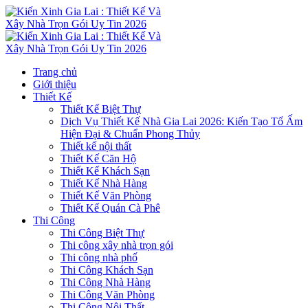
Trang chủ
Giới thiệu
Thiết Kế
Thiết Kế Biệt Thự
Dịch Vụ Thiết Kế Nhà Gia Lai 2026: Kiến Tạo Tổ Ấm
Hiện Đại & Chuẩn Phong Thủy
Thiết kế nội thất
Thiết Kế Căn Hộ
Thiết Kế Khách Sạn
Thiết Kế Nhà Hàng
Thiết Kế Văn Phòng
Thiết Kế Quán Cà Phê
Thi Công
Thi Công Biệt Thự
Thi công xây nhà trọn gói
Thi công nhà phố
Thi Công Khách Sạn
Thi Công Nhà Hàng
Thi Công Văn Phòng
Thi Công Nội Thất