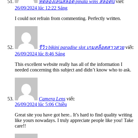
ทดลองเล่นสล็อต pinata wins สล็อตป
viết:
26/09/2024 lúc 12:22 Sáng
I could not refrain from commenting. Perfectly written.
รีวิว bikini paradise slot เกมสล็อตสาวสวย
viết:
26/09/2024 lúc 8:46 Sáng
This excellent website really has all of the information I
needed concerning this subject and didn’t know who to ask.
Camera Lens
viết:
26/09/2024 lúc 5:06 Chiều
Great site you have got here.. It’s hard to find quality writing
like yours nowadays. I truly appreciate people like you! Take
care!!