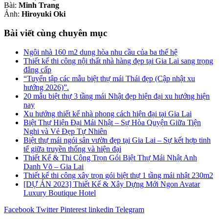
Bài:
Minh Trang
Ảnh:
Hiroyuki Oki
Bài viết cùng chuyên mục
Ngôi nhà 160 m2 dung hòa nhu cầu của ba thế hệ
Thiết kế thi công nội thất nhà hàng đẹp tại Gia Lai sang trọng
đẳng cấp
“Tuyển tập các mẫu biệt thự mái Thái đẹp (Cập nhật xu
hướng 2026)”.
20 mẫu biệt thự 3 tầng mái Nhật đẹp hiện đại xu hướng hiện
nay
Xu hướng thiết kế nhà phong cách hiện đại tại Gia Lai
Biệt Thự Hiện Đại Mái Nhật – Sự Hòa Quyện Giữa Tiện
Nghi và Vẻ Đẹp Tự Nhiên
Biệt thự mái ngói sân vườn đẹp tại Gia Lai – Sự kết hợp tinh
tế giữa truyền thống và hiện đại
Thiết Kế & Thi Công Trọn Gói Biệt Thự Mái Nhật Anh
Danh Võ – Gia Lai
Thiết kế thi công xây trọn gói biệt thự 1 tầng mái nhật 230m2
[DỰ ÁN 2023] Thiết Kế & Xây Dựng Mới Ngon Avatar
Luxury Boutique Hotel
Facebook
Twitter
Pinterest
linkedin
Telegram