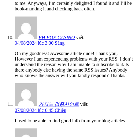
to me. Anyways, I’m certainly delighted I found it and I’ll be
book-marking it and checking back often.
PH POP CASINO
viết:
04/08/2024 lúc 3:00 Sáng
Oh my goodness! Awesome article dude! Thank you,
However I am experiencing problems with your RSS. I don’t
understand the reason why I am unable to subscribe to it. Is
there anybody else having the same RSS issues? Anybody
who knows the answer will you kindly respond? Thanks.
카지노 검증사이트
viết:
07/08/2024 lúc 6:45 Chiều
I used to be able to find good info from your blog articles.