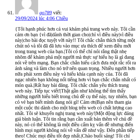
go789
viết:
29/09/2024 lúc 4:06 Chiều
{Tôi hạnh phúc hơn cả vui khám phá trang web này. Tôi cần
cảm ơn bạn {vì đã|dành thời gian cho|chỉ vì điều này|vì điều
này|cho bài đọc tuyệt vời này!! Tôi chắc chắn thích từng một
chút nó và tôi đã đã lưu vào mục ưa thích để xem điều mới
trong trang web của bạn.|Tôi có thể chỉ nói rằng thật nhẹ
nhõm để khám phá một người mà thực sự hiểu họ là gì đang
nói về trên mạng. Bạn chắc chắn hiểu cách đưa một rắc rối ra
ánh sáng và làm cho nó trở nên quan trọng. Nhiều người hơn
nữa phải xem điều này và hiểu khía cạnh này của. Tôi đã
ngạc nhiên bạn không nổi tiếng hơn vì bạn chắc chắn nhất có
món quà.|Rất hay bài đăng. Tôi chắc chắn yêu thích trang
web này. Tiếp tục viết!|Thật gần như không thể tìm thấy
những người hiểu biết trong chủ đề cụ thể này, tuy nhiên, bạn
có vẻ bạn biết mình đang nói gì! Cảm ơn|Bạn nên tham gia
một cuộc thi dành cho một blog trên web có chất lượng cao
nhất. Tôi sẽ khuyến nghị trang web này!|Một động lực đáng
giá bình luận. Tôi tin rằng bạn cần xuất bản thêm về chủ đề
này, nó có thể không là một điều cấm kỵ vấn đề nhưng điển
hình mọi người không nói về vấn đề như vậy. Đến phần tiếp
theo! Chúc mọi điều tốt đẹp nhất.|Chào buổi sáng! Tôi chỉ