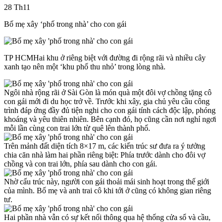
28
Th11
Bố mẹ xây ‘phố trong nhà’ cho con gái
TP HCM
Hai khu ở riêng biệt với đường đi rộng rãi và nhiều cây
xanh tạo nên một ‘khu phố thu nhỏ’ trong lòng nhà.
Ngôi nhà rộng rãi ở Sài Gòn là món quà một đôi vợ chồng tặng cô
con gái mới đi du học trở về. Trước khi xây, gia chủ yêu cầu công
trình đáp ứng đầy đủ tiện nghi cho con gái tính cách độc lập, phóng
khoáng và yêu thiên nhiên. Bên cạnh đó, họ cũng cần nơi nghỉ ngơi
mỗi lần cùng con trai lớn từ quê lên thành phố.
Trên mảnh đất diện tích 8×17 m, các kiến trúc sư đưa ra ý tưởng
chia căn nhà làm hai phần riêng biệt: Phía trước dành cho đôi vợ
chồng và con trai lớn, phía sau dành cho con gái.
Nhờ cấu trúc này, người con gái thoải mái sinh hoạt trong thế giới
của mình. Bố mẹ và anh trai cô khi tới ở cũng có không gian riêng
tư.
Hai phần nhà vẫn có sự kết nối thông qua hệ thống cửa sổ và cầu,