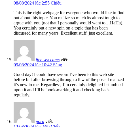
08/08/2024 lúc 2:55 Chiều
This is the right webpage for everyone who would like to find
out about this topic. You realize so much its almost tough to
argue with you (not that I personally would want to…HaHa).
You certainly put a new spin on a topic that has been
discussed for many years. Excellent stuff, just excellent.
free sex cams
viết:
09/08/2024 lúc 10:42 Sáng
Good day! I could have sworn I’ve been to this web site
before but after browsing through a few of the posts I realized
it’s new to me. Regardless, I’m certainly delighted I stumbled
upon it and I’ll be book-marking it and checking back
regularly.
porn
viết:
12/08/2024 lúc 2:59 Chiều