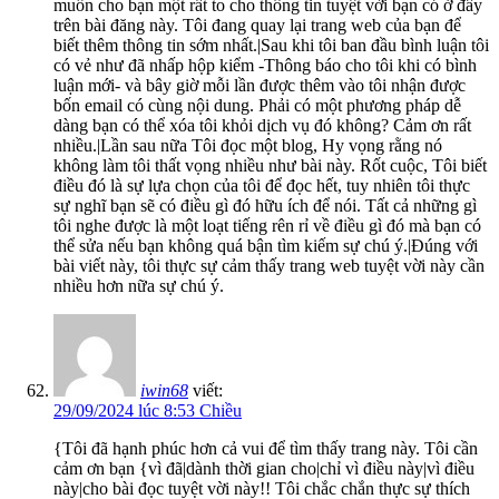
muốn cho bạn một rất to cho thông tin tuyệt vời bạn có ở đây
trên bài đăng này. Tôi đang quay lại trang web của bạn để
biết thêm thông tin sớm nhất.|Sau khi tôi ban đầu bình luận tôi
có vẻ như đã nhấp hộp kiểm -Thông báo cho tôi khi có bình
luận mới- và bây giờ mỗi lần được thêm vào tôi nhận được
bốn email có cùng nội dung. Phải có một phương pháp dễ
dàng bạn có thể xóa tôi khỏi dịch vụ đó không? Cảm ơn rất
nhiều.|Lần sau nữa Tôi đọc một blog, Hy vọng rằng nó
không làm tôi thất vọng nhiều như bài này. Rốt cuộc, Tôi biết
điều đó là sự lựa chọn của tôi để đọc hết, tuy nhiên tôi thực
sự nghĩ bạn sẽ có điều gì đó hữu ích để nói. Tất cả những gì
tôi nghe được là một loạt tiếng rên rỉ về điều gì đó mà bạn có
thể sửa nếu bạn không quá bận tìm kiếm sự chú ý.|Đúng với
bài viết này, tôi thực sự cảm thấy trang web tuyệt vời này cần
nhiều hơn nữa sự chú ý.
iwin68
viết:
29/09/2024 lúc 8:53 Chiều
{Tôi đã hạnh phúc hơn cả vui để tìm thấy trang này. Tôi cần
cảm ơn bạn {vì đã|dành thời gian cho|chỉ vì điều này|vì điều
này|cho bài đọc tuyệt vời này!! Tôi chắc chắn thực sự thích