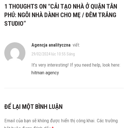
1 THOUGHTS ON “
CẢI TẠO NHÀ Ở QUẬN TÂN
PHÚ: NGÔI NHÀ DÀNH CHO MẸ / ĐÊM TRẮNG
STUDIO
”
agencja analityczna
viết:
29/02/2024 lúc 10:55 Sáng
It’s very interesting! If you need help, look here:
hitman agency
ĐỂ LẠI MỘT BÌNH LUẬN
Email của bạn sẽ không được hiển thị công khai.
Các trường