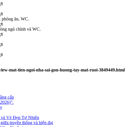
p, phòng ăn, WC.
phòng ngủ chính và WC.
-view-mat-tien-ngoi-nha-sai-gon-huong-tay-mat-ruoi-3849449.html
đẳng cấp
 2026)”.
ay
i và Vẻ Đẹp Tự Nhiên
 giữa truyền thống và hiện đại