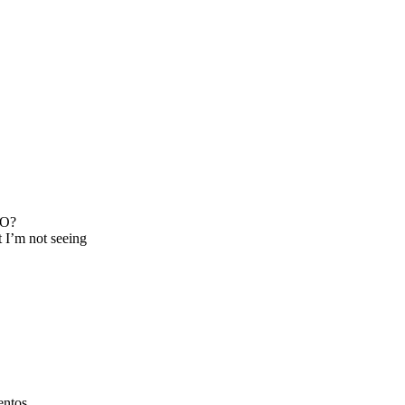
EO?
t I’m not seeing
entos