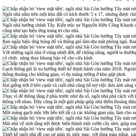
Ngôi nhà nằm trên một khu đất có kích thước 5 x 17, nhưng được ch
Ngôi nhà hướng chính Tây. Kiến trúc sư Nguyễn Hữu Công Khanh cùn
cũng như tạo hiệu ứng trang trí cho nhà.
Ban ngày hiệu ứng bóng đổ và thông gió làm dịu mát phòng ngủ. Ban 
Với những ngôi nhà ở vùng nhiệt đới, để chống nắng, người ta thường
có chức năng thay khung bảo vệ cho cửa kính.
Gạch thông gió là xu hướng thiết kế thịnh hành của năm 2018. Ngoài 
thông thoáng cho không gian, ví dụ mảng tường ở khu giặt phơi.
Hai giếng trời ở bên cạnh và cuối nhà cũng hỗ trợ việc đưa ánh sáng 
Thay vì để thông tầng ở phía trước như đa số, ngôi nhà phá cách với
thông với nhau. Đây cũng là một giải pháp giúp nhà thêm thoáng đãn
Một mảng gạch mộc lớn liên kết tất cả các không gian này, làm cho n
Mái nhà vệ sinh tầng trệt được biến thành một vườn cây nhỏ, giúp 
Thiết kế ngôi nhà đề cao sự giản dị, mộc mạc, với tông màu trắng, x