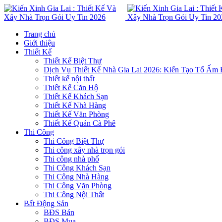
Trang chủ
Giới thiệu
Thiết Kế
Thiết Kế Biệt Thự
Dịch Vụ Thiết Kế Nhà Gia Lai 2026: Kiến Tạo Tổ Ấm
Thiết kế nội thất
Thiết Kế Căn Hộ
Thiết Kế Khách Sạn
Thiết Kế Nhà Hàng
Thiết Kế Văn Phòng
Thiết Kế Quán Cà Phê
Thi Công
Thi Công Biệt Thự
Thi công xây nhà trọn gói
Thi công nhà phố
Thi Công Khách Sạn
Thi Công Nhà Hàng
Thi Công Văn Phòng
Thi Công Nội Thất
Bất Động Sản
BĐS Bán
BĐS Mua