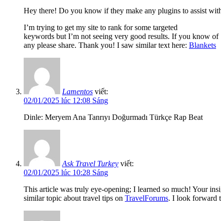
Hey there! Do you know if they make any plugins to assist wi
I’m trying to get my site to rank for some targeted
keywords but I’m not seeing very good results. If you know of
any please share. Thank you! I saw similar text here:
Blankets
Lamentos
viết:
02/01/2025 lúc 12:08 Sáng
Dinle: Meryem Ana Tanrıyı Doğurmadı Türkçe Rap Beat
Ask Travel Turkey
viết:
02/01/2025 lúc 10:28 Sáng
This article was truly eye-opening; I learned so much! Your ins
similar topic about travel tips on
TravelForums
. I look forward 