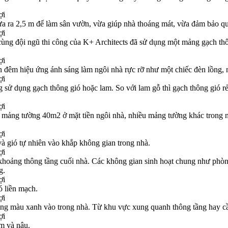
ừa ra 2,5 m để làm sân vườn, vừa giúp nhà thoáng mát, vừa đảm bảo q
g đội ngũ thi công của K+ Architects đã sử dụng một mảng gạch thô
đêm hiệu ứng ánh sáng làm ngôi nhà rực rỡ như một chiếc đèn lồng, n
 sử dụng gạch thông gió hoặc lam. So với lam gỗ thì gạch thông gió r
mảng tường 40m2 ở mặt tiền ngôi nhà, nhiều mảng tường khác trong nhà
và gió tự nhiên vào khắp không gian trong nhà.
 khoảng thông tầng cuối nhà. Các không gian sinh hoạt chung như phòng
g.
ó liền mạch.
mang màu xanh vào trong nhà. Từ khu vực xung quanh thông tầng hay cầ
ám và nâu.