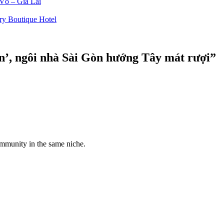
Võ – Gia Lai
y Boutique Hotel
n’, ngôi nhà Sài Gòn hướng Tây mát rượi
”
community in the same niche.