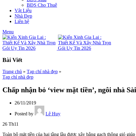
BĐS Cho Thuê
Vật Liệu
Nhà Đẹp
Liên hệ
Menu
Bài Viết
Trang chủ
»
Tạp chí nhà đẹp
»
Tạp chí nhà đẹp
Chấp nhận bỏ ‘view mặt tiền’, ngôi nhà S
26/11/2019
Posted by
Lê Huy
26
Th11
Toàn bộ mặt tiền của hai tầng lầu được xây bằng gạch thông gió gi