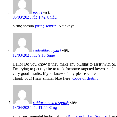
insert
viết:
05/03/2025 lúc 1:42 Chiều
pirinç somun
pirinç somun
. Altınkaya.
codeofdestiny.art
viết:
12/03/2025 lúc 9:13 Sáng
Hello! Do you know if they make any plugins to assist with S
I’m trying to get my site to rank for some targeted keywords bu
very good results. If you know of any please share.
Thank you! I saw similar blog here:
Code of destiny
ruhların etiketi spotify
viết:
13/04/2025 lúc 11:55 Sáng
en iyi instrumental hiphop albüm
Ruhların Etiketi Spotify
. Lam