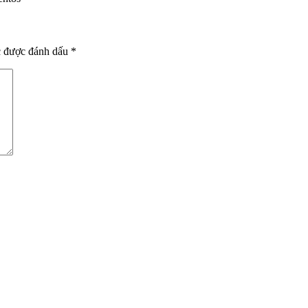
c được đánh dấu
*