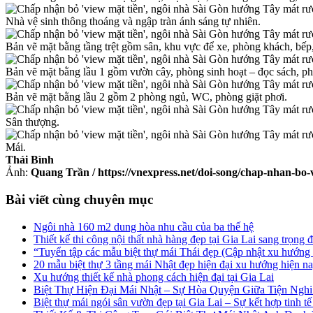
Nhà vệ sinh thông thoáng và ngập tràn ánh sáng tự nhiên.
Bản vẽ mặt bằng tầng trệt gồm sân, khu vực để xe, phòng khách, bế
Bản vẽ mặt bằng lầu 1 gồm vườn cây, phòng sinh hoạt – đọc sách, 
Bản vẽ mặt bằng lầu 2 gồm 2 phòng ngủ, WC, phòng giặt phơi.
Sân thượng.
Mái.
Thái Bình
Ảnh:
Quang Trần / https://vnexpress.net/doi-song/chap-nhan-bo
Bài viết cùng chuyên mục
Ngôi nhà 160 m2 dung hòa nhu cầu của ba thế hệ
Thiết kế thi công nội thất nhà hàng đẹp tại Gia Lai sang trọng 
“Tuyển tập các mẫu biệt thự mái Thái đẹp (Cập nhật xu hướng
20 mẫu biệt thự 3 tầng mái Nhật đẹp hiện đại xu hướng hiện n
Xu hướng thiết kế nhà phong cách hiện đại tại Gia Lai
Biệt Thự Hiện Đại Mái Nhật – Sự Hòa Quyện Giữa Tiện Ngh
Biệt thự mái ngói sân vườn đẹp tại Gia Lai – Sự kết hợp tinh tế