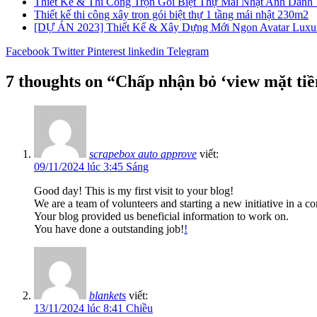
Thiết Kế & Thi Công Trọn Gói Biệt Thự Mái Nhật Anh Danh 
Thiết kế thi công xây trọn gói biệt thự 1 tầng mái nhật 230m2
[DỰ ÁN 2023] Thiết Kế & Xây Dựng Mới Ngon Avatar Luxur
Facebook
Twitter
Pinterest
linkedin
Telegram
7 thoughts on “
Chấp nhận bỏ ‘view mặt tiề
scrapebox auto approve
viết:
09/11/2024 lúc 3:45 Sáng
Good day! This is my first visit to your blog!
We are a team of volunteers and starting a new initiative in a 
Your blog provided us beneficial information to work on.
You have done a outstanding job!
!
blankets
viết:
13/11/2024 lúc 8:41 Chiều