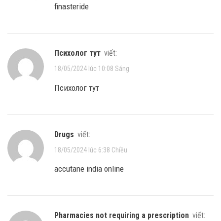
finasteride
Психолог тут
viết:
18/05/2024 lúc 10:08 Sáng
Психолог тут
drugs
viết:
18/05/2024 lúc 6:38 Chiều
accutane india online
pharmacies not requiring a prescription
viết: