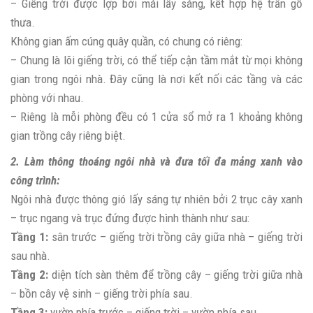
– Giếng trời được lợp bởi mái lấy sáng, kết hợp hệ trần gỗ
thưa.
Không gian ấm cúng quây quần, có chung có riêng:
– Chung là lõi giếng trời, có thể tiếp cận tầm mắt từ mọi không
gian trong ngôi nhà. Đây cũng là nơi kết nối các tầng và các
phòng với nhau.
– Riêng là mỗi phòng đều có 1 cửa sổ mở ra 1 khoảng không
gian trồng cây riêng biệt.
2. Làm thông thoáng ngôi nhà và đưa tối đa mảng xanh vào
công trình:
Ngôi nhà được thông gió lấy sáng tự nhiên bởi 2 trục cây xanh
– trục ngang và trục đứng được hình thành như sau:
Tầng 1:
sân trước – giếng trời trồng cây giữa nhà – giếng trời
sau nhà.
Tầng 2:
diện tích sàn thêm để trồng cây – giếng trời giữa nhà
– bồn cây vệ sinh – giếng trời phía sau.
Tầng 3:
vườn phía trước – giếng trời – vườn phía sau.