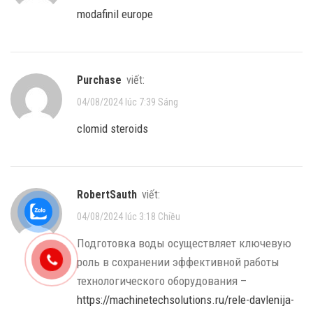
modafinil europe
purchase
viết:
04/08/2024 lúc 7:39 Sáng
clomid steroids
RobertSauth
viết:
04/08/2024 lúc 3:18 Chiều
Подготовка воды осуществляет ключевую
роль в сохранении эффективной работы
технологического оборудования –
https://machinetechsolutions.ru/rele-davlenija-