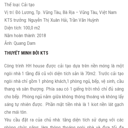
Thể loại: Cải tạo
Vị trí: Đô Lương, Tp. Vũng Tàu, Bà Rịa – Vũng Tàu, Việt Nam
KTS trưởng: Nguyễn Thị Xuân Hải, Trần Văn Huỳnh
Diện tích: 100,0 m2
Năm hoàn thành: 2018
Ảnh: Quang Dam
THUYẾT MINH BỞI KTS
Công trình HH house được cải tạo dựa trên nền móng là một
ngôi nhà 1 tầng đã cũ với diện tích sản là 70m2. Trước cải tạo
ngôi nhà chỉ gồm 1 phòng khách,1 phòng ngủ, bếp, vệ sinh, cầu
thang và sân thượng. Phía sau có 1 giếng trời nhỏ chỉ đủ sáng
cho bếp. Phòng ngủ nằm giữa không thông thoáng và không lấy
sáng tự nhiên được. Phần mặt tiền nhà là 1 kiot nền lát gạch
che mái tôn.
Yêu cầu đặt ra của chủ nhà: tăng diện tích sử dụng với các
phòng chức năng; làm thông thoáng ngôi nhà và đưa tối đa