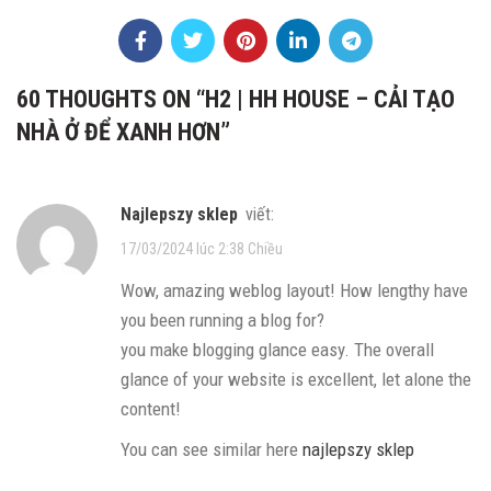
60 THOUGHTS ON “
H2 | HH HOUSE – CẢI TẠO
NHÀ Ở ĐỂ XANH HƠN
”
najlepszy sklep
viết:
17/03/2024 lúc 2:38 Chiều
Wow, amazing weblog layout! How lengthy have
you been running a blog for?
you make blogging glance easy. The overall
glance of your website is excellent, let alone the
content!
You can see similar here
najlepszy sklep