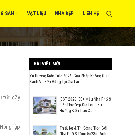
NG SẢN
VẬT LIỆU
NHÀ ĐẸP
LIÊN HỆ
BÀI VIẾT MỚI
Xu Hướng Kiến Trúc 2026: Giải Pháp Không Gian
Xanh Và Bền Vững Tại Gia Lai
 trời đầy
[BST 2026] 50+ Mẫu Nhà Phố &
Biệt Thự Đẹp Gia Lai – Xu
Hướng Kiến Trúc Xanh
 Nông lập
Thiết Kế & Thi Công Trọn Gói
Nhà Phố 3 Tầng 5x23m Anh