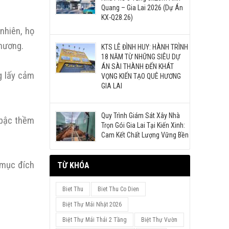
Quang – Gia Lai 2026 (Dự Án
KX-Q28.26)
nhiên, họ
phương.
KTS LÊ ĐÌNH HUY: HÀNH TRÌNH
18 NĂM TỪ NHỮNG SIÊU DỰ
ÁN SÀI THÀNH ĐẾN KHÁT
g lấy cảm
VỌNG KIẾN TẠO QUÊ HƯƠNG
GIA LAI
Quy Trình Giám Sát Xây Nhà
 bậc thềm
Trọn Gói Gia Lai Tại Kiến Xinh:
Cam Kết Chất Lượng Vững Bền
 mục đích
TỪ KHÓA
Biet Thu
Biet Thu Co Dien
Biệt Thự Mái Nhật 2026
Biệt Thự Mái Thái 2 Tầng
Biệt Thự Vườn