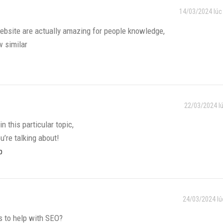
14/03/2024 lúc
 website are actually amazing for people knowledge,
w similar
22/03/2024 l
n this particular topic,
’re talking about!
p
24/03/2024 lú
s to help with SEO?