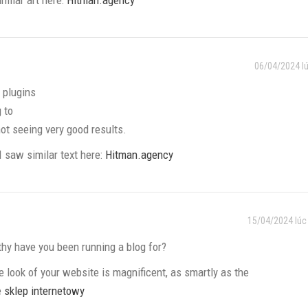
06/04/2024 l
 plugins
 to
ot seeing very good results.
I saw similar text here:
Hitman.agency
15/04/2024 lúc
y have you been running a blog for?
look of your website is magnificent, as smartly as the
e
sklep internetowy