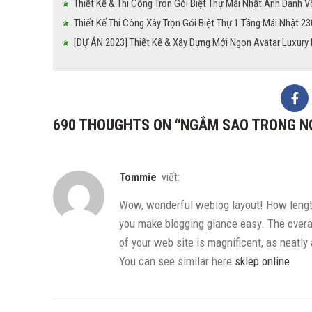
Thiết Kế & Thi Công Trọn Gói Biệt Thự Mái Nhật Anh Danh Võ
Thiết Kế Thi Công Xây Trọn Gói Biệt Thự 1 Tầng Mái Nhật 2
[DỰ ÁN 2023] Thiết Kế & Xây Dựng Mới Ngon Avatar Luxury 
690 THOUGHTS ON “
NGẮM SAO TRONG NG
Tommie
viết:
Wow, wonderful weblog layout! How lengt
you make blogging glance easy. The overal
of your web site is magnificent, as neatly
You can see similar here
sklep online