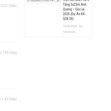
Tầng 5x23m Anh
 12:31 Chiều
Quang – Gia Lai
2026 (Dự Án KX-
Q28.26)
16/03/2026
No
Comments
úc 7:05 Sáng
c 1:47 Chiều