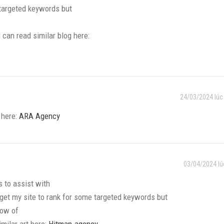
 targeted keywords but
can read similar blog here:
24/03/2024 lúc
k here:
ARA Agency
03/04/2024 lú
 to assist with
 get my site to rank for some targeted keywords but
now of
milar art here:
Hitman.agency