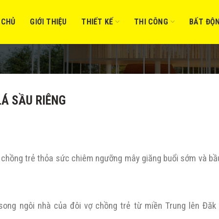
 CHỦ
GIỚI THIỆU
THIẾT KẾ
THI CÔNG
BẤT ĐỘ
Á SẦU RIÊNG
ợ chồng trẻ thỏa sức chiêm ngưỡng mây giăng buổi sớm và bầu
ong ngôi nhà của đôi vợ chồng trẻ từ miền Trung lên Đăk