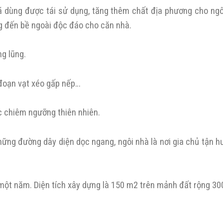
đã dùng được tái sử dụng, tăng thêm chất địa phương cho ngô
g đến bề ngoài độc đáo cho căn nhà.
g lũng.
đoạn vạt xéo gấp nếp…
ức chiêm ngưỡng thiên nhiên.
hững đường dây diện dọc ngang, ngôi nhà là nơi gia chủ tận 
n một năm. Diện tích xây dựng là 150 m2 trên mảnh đất rộng 30