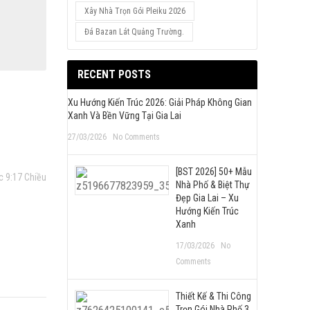
Xây Nhà Trọn Gói Pleiku 2026
Đá Bazan Lát Quảng Trường.
RECENT POSTS
Xu Hướng Kiến Trúc 2026: Giải Pháp Không Gian
Xanh Và Bền Vững Tại Gia Lai
27/03/2026
No Comments
[BST 2026] 50+ Mẫu
c 9:17 Chiều
Nhà Phố & Biệt Thự
Đẹp Gia Lai – Xu
Hướng Kiến Trúc
Xanh
17/03/2026
No
Comments
Thiết Kế & Thi Công
Trọn Gói Nhà Phố 3