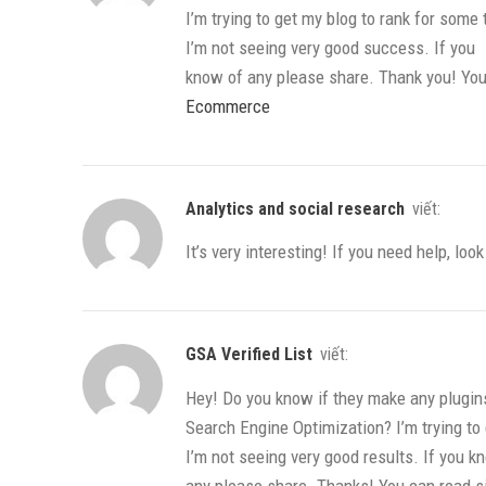
I’m trying to get my blog to rank for some
I’m not seeing very good success. If you
know of any please share. Thank you! You 
Ecommerce
Analytics and social research
viết:
It’s very interesting! If you need help, loo
GSA Verified List
viết:
Hey! Do you know if they make any plugins
Search Engine Optimization? I’m trying to
I’m not seeing very good results. If you k
any please share. Thanks! You can read si