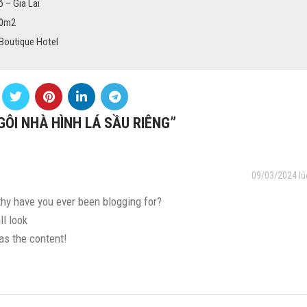
 – Gia Lai
30m2
Boutique Hotel
ÔI NHÀ HÌNH LÁ SẦU RIÊNG
”
09/03/2024 lú
hy have you ever been blogging for?
l look
 as the content!