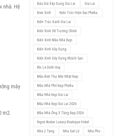
Báo Giá Xây Dựng Gia Lai.
Gia Lai
i nhà. Hệ
Kien Xinh
Kiến Trúc Hiện Đại Pleiku.
Kiến Trúc Xanh Gia Lai
Kiến Xinh 38 Trường Chinh
Kiến Xinh Mẫu Nhà Đẹp.
Kiến Xinh Xây Dựng
Kiến Xinh Xây Dựng Khách Sạn.
Kts Le Dinh Huy
Mẫu Biệt Thự Mái Nhật Đẹp
hưởng mây
Mẫu Nhà Phố Đẹp Pleiku
Mẫu Nhà Đẹp Gia Lai
Mẫu Nhà Đẹp Gia Lai 2026
0 m2.
Mẫu Nhà Ống 3 Tầng Đẹp 2026
Ngon Avatar Luxury Boutique Hotel
Nha 2 Tang
Nha Gat Lỡ
Nha Pho