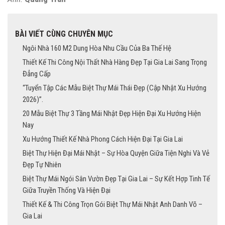
BÀI VIẾT CÙNG CHUYÊN MỤC
Ngôi Nhà 160 M2 Dung Hòa Nhu Cầu Của Ba Thế Hệ
Thiết Kế Thi Công Nội Thất Nhà Hàng Đẹp Tại Gia Lai Sang Trọng
Đẳng Cấp
“Tuyển Tập Các Mẫu Biệt Thự Mái Thái Đẹp (Cập Nhật Xu Hướng
2026)”.
20 Mẫu Biệt Thự 3 Tầng Mái Nhật Đẹp Hiện Đại Xu Hướng Hiện
Nay
Xu Hướng Thiết Kế Nhà Phong Cách Hiện Đại Tại Gia Lai
Biệt Thự Hiện Đại Mái Nhật – Sự Hòa Quyện Giữa Tiện Nghi Và Vẻ
Đẹp Tự Nhiên
Biệt Thự Mái Ngói Sân Vườn Đẹp Tại Gia Lai – Sự Kết Hợp Tinh Tế
Giữa Truyền Thống Và Hiện Đại
Thiết Kế & Thi Công Trọn Gói Biệt Thự Mái Nhật Anh Danh Võ –
Gia Lai