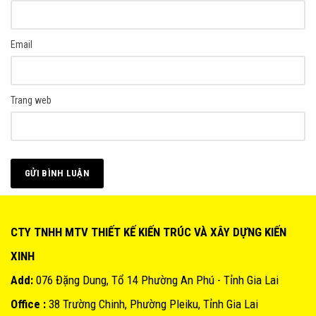
Email
Trang web
CTY TNHH MTV THIẾT KẾ KIẾN TRÚC VÀ XÂY DỰNG KIẾN
XINH
Add:
076 Đặng Dung, Tổ 14 Phường An Phú - Tỉnh Gia Lai
Office :
38 Trường Chinh, Phường Pleiku, Tỉnh Gia Lai