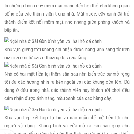
là những nhành cây mềm mại mang đến hơi thở cho không gian
sống của các thành viên trong nhà. Mặt nước, cây xanh đã trở
thành điểm kết nối mềm mại, nhẹ nhàng giữa phòng khách và
bếp ăn.
Khu vực giếng trời không chỉ nhận được nắng, ánh sáng từ trên
mái mà còn từ các ô thoáng dọc các tầng.
Nhà có hai mặt tiền lại thêm sân sau nên kiến trúc sư mở rộng
tối đa các hướng nhìn ra bên ngoài với các khung cửa lớn. Dù
đang ở đâu trong nhà, các thành viên hay khách tới chơi đều
cảm nhận được ánh nắng, màu xanh của các hàng cây.
Khu vực bếp kết hợp tủ kín và các ngăn để mở tiện lợi cho
người sử dụng. Khung kính và cửa mở ra sân sau giúp cho
không gian nấu nướng trở nên thư thái, người nội trợ cảm thấy