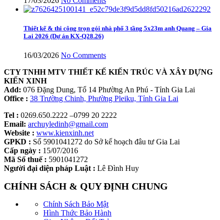
17/03/2026
No Comments
Thiết kế & thi công trọn gói nhà phố 3 tầng 5x23m anh Quang – Gia
Lai 2026 (Dự án KX-Q28.26)
16/03/2026
No Comments
CTY TNHH MTV THIẾT KẾ KIẾN TRÚC VÀ XÂY DỰNG
KIẾN XINH
Add:
076 Đặng Dung, Tổ 14 Phường An Phú - Tỉnh Gia Lai
Office :
38 Trường Chinh, Phường Pleiku, Tỉnh Gia Lai
Tel :
0269.650.2222 –0799 20 2222
Email:
archuyledinh@gmail.com
Website :
www.kienxinh.net
GPKD :
Số 5901041272 do Sở kế hoạch đâu tư Gia Lai
Cấp ngày :
15/07/2016
Mã Số thuế :
5901041272
Người đại diện pháp Luật :
Lê Đình Huy
CHÍNH SÁCH & QUY ĐỊNH CHUNG
Chính Sách Bảo Mật
Hình Thức Bảo Hành