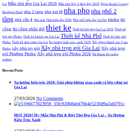
Mẫu nhà đẹp Gia Lai 2026
Lai
Mẫu nhà ống 3 tầng đẹp 2026
Ngon Avatar Luxury
nha pho
nha phố 2
nha 2 tang
nha gat lỡ
Boutique Hotel
tầng
nhà cấp 4
pleiku
thi
Nhà mái Thái hiện đại 2026
Nhà phố hiện đại 5x23m
thiet ke
công
thi công phân thô
Thiết kế biệt thự Gia Lai 2026
Thiết kế
Thiết kế Nhà Phố
biệt thự Pleiku
Thiết kế khách sạn Gia Lai
Thiết kế nhà phố
Pleiku
Thiết kế nhà vườn Gia Lai
Xu hướng kiến trúc xanh 2026
Xây dựng khách sạn 3 sao
Xây nhà trọn gói Gia Lai
xây nhà trọ gói
Xây nhà trọn
Pleiku
gói Phường Pleiku
Xây nhà trọn gói Pleiku 2026
Đá Bazan lát quảng
trường.
Recent Posts
Xu hướng kiến trúc 2026: Giải pháp không gian xanh và bền vững tại
Gia Lai
27/03/2026
No Comments
[BST 2026] 50+ Mẫu Nhà Phố & Biệt Thự Đẹp Gia Lai – Xu Hướng
Kiến Trúc Xanh