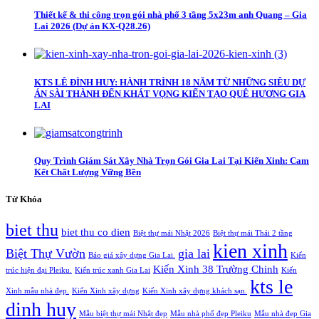
Thiết kế & thi công trọn gói nhà phố 3 tầng 5x23m anh Quang – Gia
Lai 2026 (Dự án KX-Q28.26)
KTS LÊ ĐÌNH HUY: HÀNH TRÌNH 18 NĂM TỪ NHỮNG SIÊU DỰ
ÁN SÀI THÀNH ĐẾN KHÁT VỌNG KIẾN TẠO QUÊ HƯƠNG GIA
LAI
Quy Trình Giám Sát Xây Nhà Trọn Gói Gia Lai Tại Kiến Xinh: Cam
Kết Chất Lượng Vững Bền
Từ Khóa
biet thu
biet thu co dien
Biệt thự mái Nhật 2026
Biệt thự mái Thái 2 tầng
kien xinh
Biệt Thự Vườn
gia lai
Báo giá xây dựng Gia Lai.
Kiến
Kiến Xinh 38 Trường Chinh
trúc hiện đại Pleiku.
Kiến trúc xanh Gia Lai
Kiến
kts le
Xinh mẫu nhà đẹp.
Kiến Xinh xây dựng
Kiến Xinh xây dựng khách sạn.
dinh huy
Mẫu biệt thự mái Nhật đẹp
Mẫu nhà phố đẹp Pleiku
Mẫu nhà đẹp Gia