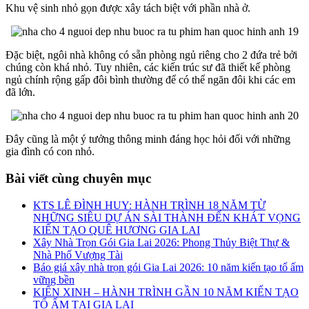
Khu vệ sinh nhỏ gọn được xây tách biệt với phần nhà ở.
Đặc biệt, ngôi nhà không có sẵn phòng ngủ riêng cho 2 đứa trẻ bởi
chúng còn khá nhỏ. Tuy nhiên, các kiến trúc sư đã thiết kế phòng
ngủ chính rộng gấp đôi bình thường để có thể ngăn đôi khi các em
đã lớn.
Đây cũng là một ý tưởng thông minh đáng học hỏi đối với những
gia đình có con nhỏ.
Bài viết cùng chuyên mục
KTS LÊ ĐÌNH HUY: HÀNH TRÌNH 18 NĂM TỪ
NHỮNG SIÊU DỰ ÁN SÀI THÀNH ĐẾN KHÁT VỌNG
KIẾN TẠO QUÊ HƯƠNG GIA LAI
Xây Nhà Trọn Gói Gia Lai 2026: Phong Thủy Biệt Thự &
Nhà Phố Vượng Tài
Báo giá xây nhà trọn gói Gia Lai 2026: 10 năm kiến tạo tổ ấm
vững bền
KIẾN XINH – HÀNH TRÌNH GẦN 10 NĂM KIẾN TẠO
TỔ ẤM TẠI GIA LAI