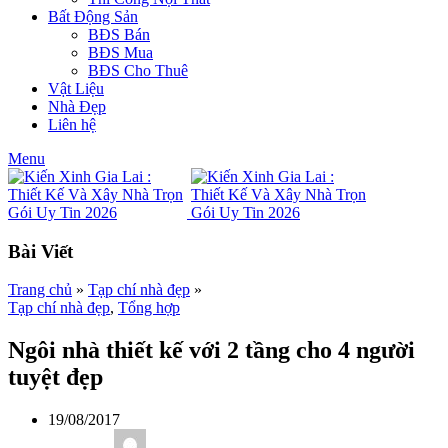
Bất Động Sản
BĐS Bán
BĐS Mua
BĐS Cho Thuê
Vật Liệu
Nhà Đẹp
Liên hệ
Menu
Bài Viết
Trang chủ
»
Tạp chí nhà đẹp
»
Tạp chí nhà đẹp
,
Tổng hợp
Ngôi nhà thiết kế với 2 tầng cho 4 người
tuyệt đẹp
19/08/2017