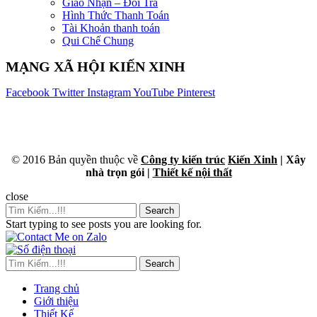
Giao Nhận – Đổi Trả
Hình Thức Thanh Toán
Tài Khoản thanh toán
Qui Chế Chung
MẠNG XÃ HỘI KIẾN XINH
Facebook
Twitter
Instagram
YouTube
Pinterest
© 2016 Bản quyền thuộc về
Công ty kiến trúc
Kiến Xinh
| Xây
nhà trọn gói |
Thiết kế nội thất
close
Search
Start typing to see posts you are looking for.
Search
Trang chủ
Giới thiệu
Thiết Kế