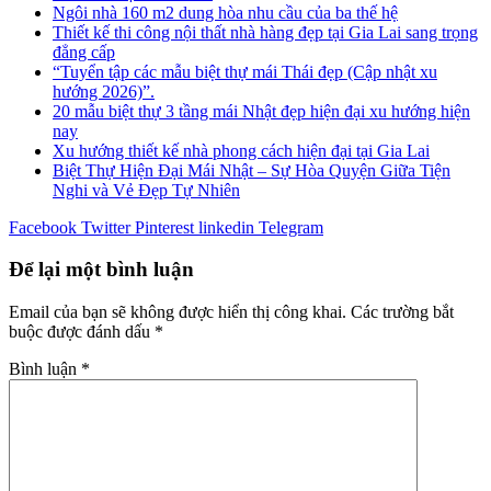
Ngôi nhà 160 m2 dung hòa nhu cầu của ba thế hệ
Thiết kế thi công nội thất nhà hàng đẹp tại Gia Lai sang trọng
đẳng cấp
“Tuyển tập các mẫu biệt thự mái Thái đẹp (Cập nhật xu
hướng 2026)”.
20 mẫu biệt thự 3 tầng mái Nhật đẹp hiện đại xu hướng hiện
nay
Xu hướng thiết kế nhà phong cách hiện đại tại Gia Lai
Biệt Thự Hiện Đại Mái Nhật – Sự Hòa Quyện Giữa Tiện
Nghi và Vẻ Đẹp Tự Nhiên
Facebook
Twitter
Pinterest
linkedin
Telegram
Để lại một bình luận
Email của bạn sẽ không được hiển thị công khai.
Các trường bắt
buộc được đánh dấu
*
Bình luận
*