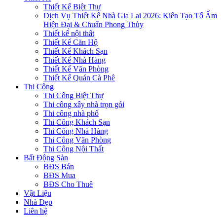
Thiết Kế Biệt Thự
Dịch Vụ Thiết Kế Nhà Gia Lai 2026: Kiến Tạo Tổ Ấm
Hiện Đại & Chuẩn Phong Thủy
Thiết kế nội thất
Thiết Kế Căn Hộ
Thiết Kế Khách Sạn
Thiết Kế Nhà Hàng
Thiết Kế Văn Phòng
Thiết Kế Quán Cà Phê
Thi Công
Thi Công Biệt Thự
Thi công xây nhà trọn gói
Thi công nhà phố
Thi Công Khách Sạn
Thi Công Nhà Hàng
Thi Công Văn Phòng
Thi Công Nội Thất
Bất Động Sản
BĐS Bán
BĐS Mua
BĐS Cho Thuê
Vật Liệu
Nhà Đẹp
Liên hệ