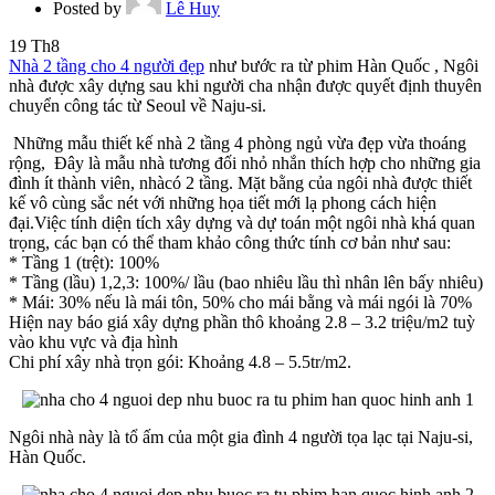
Posted by
Lê Huy
19
Th8
Nhà 2 tầng cho 4 người đẹp
như bước ra từ phim Hàn Quốc ,
Ngôi
nhà được xây dựng sau khi người cha nhận được quyết định thuyên
chuyển công tác từ Seoul về Naju-si.
Những mẫu thiết kế nhà 2 tầng 4 phòng ngủ vừa đẹp vừa thoáng
rộng, Đây là mẫu nhà tương đối nhỏ nhắn thích hợp cho những gia
đình ít thành viên, nhàcó 2 tầng. Mặt bằng của ngôi nhà được thiết
kế vô cùng sắc nét với những họa tiết mới lạ phong cách hiện
đại.Việc tính diện tích xây dựng và dự toán một ngôi nhà khá quan
trọng, các bạn có thể tham khảo công thức tính cơ bản như sau:
* Tầng 1 (trệt): 100%
* Tầng (lầu) 1,2,3: 100%/ lầu (bao nhiêu lầu thì nhân lên bấy nhiêu)
* Mái: 30% nếu là mái tôn, 50% cho mái bằng và mái ngói là 70%
Hiện nay báo giá xây dựng phần thô khoảng 2.8 – 3.2 triệu/m2 tuỳ
vào khu vực và địa hình
Chi phí xây nhà trọn gói: Khoảng 4.8 – 5.5tr/m2.
Ngôi nhà này là tổ ấm của một gia đình 4 người tọa lạc tại Naju-si,
Hàn Quốc.