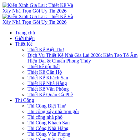
Trang chủ
Giới thiệu
Thiết Kế
Thiết Kế Biệt Thự
Dịch Vụ Thiết Kế Nhà Gia Lai 2026: Kiến Tạo Tổ Ấm
Hiện Đại & Chuẩn Phong Thủy
Thiết kế nội thất
Thiết Kế Căn Hộ
Thiết Kế Khách Sạn
Thiết Kế Nhà Hàng
Thiết Kế Văn Phòng
Thiết Kế Quán Cà Phê
Thi Công
Thi Công Biệt Thự
Thi công xây nhà trọn gói
Thi công nhà phố
Thi Công Khách Sạn
Thi Công Nhà Hàng
Thi Công Văn Phòng
Thi Công Nội Thất