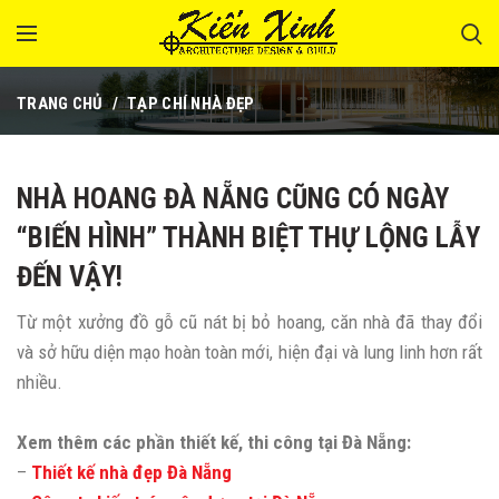
TRANG CHỦ
TẠP CHÍ NHÀ ĐẸP
NHÀ HOANG ĐÀ NẴNG CŨNG CÓ NGÀY
“BIẾN HÌNH” THÀNH BIỆT THỰ LỘNG LẪY
ĐẾN VẬY!
Từ một xưởng đồ gỗ cũ nát bị bỏ hoang, căn nhà đã thay đổi
và sở hữu diện mạo hoàn toàn mới, hiện đại và lung linh hơn rất
nhiều.
Xem thêm các phần thiết kế, thi công tại Đà Nẵng:
–
Thiết kế nhà đẹp Đà Nẵng