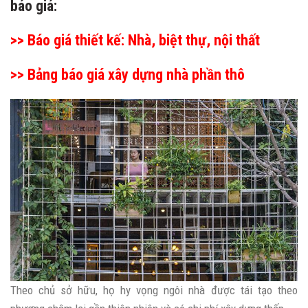
báo giá:
>>
Báo giá thiết kế: Nhà, biệt thự, nội thất
>>
Bảng báo giá xây dựng nhà phần thô
Theo chủ sở hữu, họ hy vọng ngôi nhà được tái tạo theo