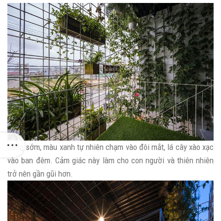
Sáng sớm, màu xanh tự nhiên chạm vào đôi mắt, lá cây xào xạc
vào ban đêm. Cảm giác này làm cho con người và thiên nhiên
trở nên gần gũi hơn.