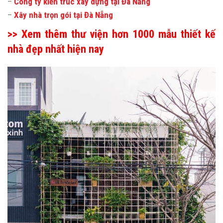
–
Công ty kiến trúc xây dựng tại Đà Nẵng
–
Xây nhà trọn gói tại Đà Nẵng
>> Xem thêm thư viện hơn 1000 mẫu thiết kế
nhà đẹp nhất hiện nay