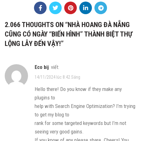
2.066 THOUGHTS ON “
NHÀ HOANG ĐÀ NẴNG
CŨNG CÓ NGÀY “BIẾN HÌNH” THÀNH BIỆT THỰ
LỘNG LẪY ĐẾN VẬY!
”
eco bij
viết:
14/11/2024 lúc 8:42 Sáng
Hello there! Do you know if they make any
plugins to
help with Search Engine Optimization? I’m trying
to get my blog to
rank for some targeted keywords but I’m not
seeing very good gains.
If you know of any please share. Cheers! You