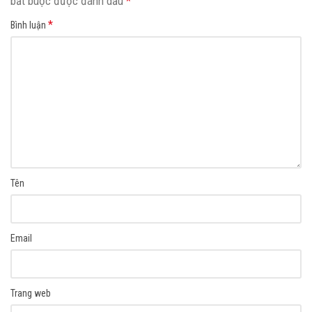
bắt buộc được đánh dấu
*
*
Bình luận
Tên
Email
Trang web