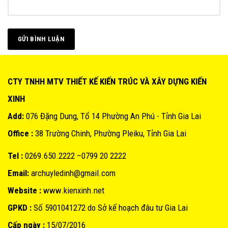
CTY TNHH MTV THIẾT KẾ KIẾN TRÚC VÀ XÂY DỰNG KIẾN
XINH
Add:
076 Đặng Dung, Tổ 14 Phường An Phú - Tỉnh Gia Lai
Office :
38 Trường Chinh, Phường Pleiku, Tỉnh Gia Lai
Tel :
0269.650.2222 –0799 20 2222
Email:
archuyledinh@gmail.com
Website :
www.kienxinh.net
GPKD :
Số 5901041272 do Sở kế hoạch đâu tư Gia Lai
Cấp ngày :
15/07/2016