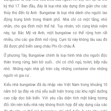
kỷ thứ 17. Ban đầu, đây là loại nhà xây dựng đơn giản cho các
thủy thủ đến từ Anh. Bungalow là loại nhà dành cho người lao
động trung bình trong thành phố. Nhà chỉ có một tầng, nhỏ
nhắn, cho gia đình một thế hệ. Tuy nhiên, với cùng khái niệm
này, tại Bắc Mỹ và Anh, một bungalow có thể rộng hơn rất
nhiều, cho các gia đình mở rộng. Cụm từ này không lâu sau đó
đã được phổ biến sang châu Phi rồi châu Á.
Ở phương Tây, Bungalow chính là loại hình nhà cho người độc
thân trong rừng, bên bờ suối… chỉ có chỗ ngủ, toilet, bếp nấu
nhỏ. Những ngôi nhà gỗ trên cây, những container cho những
người vô gia cư…
Kiểu nhà bungalow đã du nhập vào Việt Nam trong khoảng 10
năm trở lại đây và chủ yếu xuất hiện trong các khu nghỉ dưỡng
cao cấp dọc bãi biển. Với yêu cầu diện tích mặt bằng tương
đối lớn nên kiểu nhà này không thích hợp để xây dựng của các