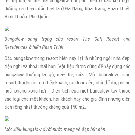
đô thị lớn, vì thế mà bungalow chỉ phổ biến ở các khu nghỉ
dưỡng ven biển, đặc biệt là ở Đà Nẵng, Nha Trang, Phan Thiết,
Bình Thuận, Phú Quốc,…
Bungalow sang trọng của resort The Cliff Resort and
Residences ở biển Phan Thiết
Các bungalow trong resort hiện nay lại là những ngôi nhà đẹp,
tiện nghi và thoải mái hơn. Vật liệu được dùng để xây dựng các
bungalow thường là: gỗ, mây, tre, nứa… Một bungalow trong
resort thường có nơi tiếp khách, nơi làm việc, chỗ để đồ, phòng
ngủ, phòng xông hơi,… Diện tích của một bungalow tùy thuộc
vào loại cho một khách, hai khách hay cho gia đình nhưng diện
tích rộng nhất thường không quá 150 m2.
Một kiểu bungalow dưới nước mang vẻ đẹp hút hồn