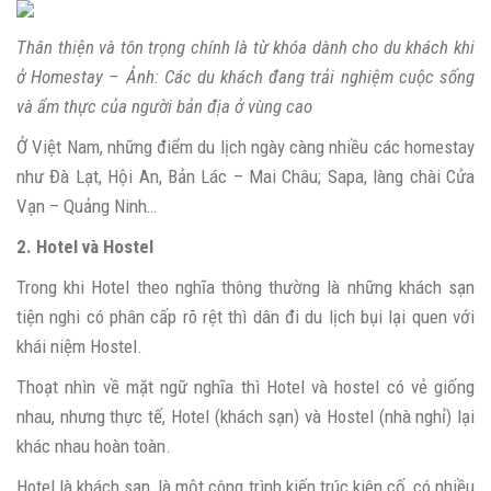
Thân thiện và tôn trọng chính là từ khóa dành cho du khách khi
ở Homestay – Ảnh: Các du khách đang trải nghiệm cuộc sống
và ẩm thực của người bản địa ở vùng cao
Ở Việt Nam, những điểm du lịch ngày càng nhiều các homestay
như Đà Lạt, Hội An, Bản Lác – Mai Châu; Sapa, làng chài Cửa
Vạn – Quảng Ninh…
2. Hotel và Hostel
Trong khi Hotel theo nghĩa thông thường là những khách sạn
tiện nghi có phân cấp rõ rệt thì dân đi du lịch bụi lại quen với
khái niệm Hostel.
Thoạt nhìn về mặt ngữ nghĩa thì Hotel và hostel có vẻ giống
nhau, nhưng thực tế, Hotel (khách sạn) và Hostel (nhà nghỉ) lại
khác nhau hoàn toàn.
Hotel là khách sạn, là một công trình kiến trúc kiên cố, có nhiều