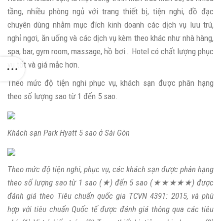
tầng, nhiều phòng ngủ với trang thiết bị, tiện nghi, đồ đạc
chuyên dùng nhằm mục đích kinh doanh các dịch vụ lưu trú,
nghỉ ngơi, ăn uống và các dịch vụ kèm theo khác như nhà hàng,
spa, bar, gym room, massage, hồ bơi… Hotel có chất lượng phục
vụ tốt và giá mắc hơn.
Theo mức độ tiện nghi phục vụ, khách sạn được phân hạng
theo số lượng sao từ 1 đến 5 sao.
Khách sạn Park Hyatt 5 sao ở Sài Gòn
Theo mức độ tiện nghi, phục vụ, các khách sạn được phân hạng
theo số lượng sao từ 1 sao (★) đến 5 sao (★★★★★) được
đánh giá theo Tiêu chuẩn quốc gia TCVN 4391: 2015, và phù
hợp với tiêu chuẩn Quốc tế được đánh giá thông qua các tiêu