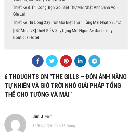
Thiết Kế & Thi Công Trọn Gói Biệt Thự Mái Nhật Anh Danh Võ –
Gia Lai
Thiết Kế Thi Công Xây Trọn Gói Biệt Thự 1 Tầng Mái Nhật 230m2
[DỰ ÁN 2023] Thiết Kế & Xây Dựng Mới Ngon Avatar Luxury
Boutique Hotel
6 THOUGHTS ON “
THE GILLS – ĐÓN ÁNH NẮNG
TỰ NHIÊN VÀ GIÓ TRỜI NHỜ GIẢI PHÁP TỔNG
THỂ CHO TƯỜNG VÀ MÁI
”
Jim J
viết:
13/07/2024 lúc 4:16 Sáng