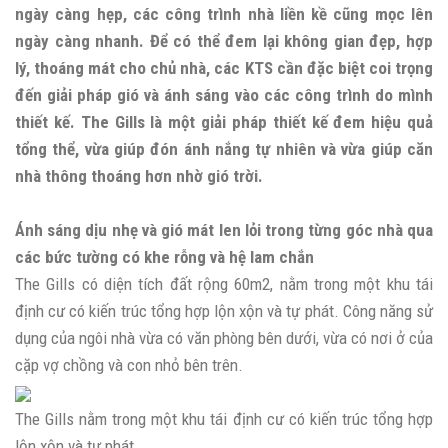
ngày càng hẹp, các công trình nhà liền kề cũng mọc lên
ngày càng nhanh. Để có thể đem lại không gian đẹp, hợp
lý, thoáng mát cho chủ nhà, các KTS cần đặc biệt coi trọng
đến giải pháp gió và ánh sáng vào các công trình do mình
thiết kế. The Gills là một giải pháp thiết kế đem hiệu quả
tổng thể, vừa giúp đón ánh nắng tự nhiên và vừa giúp căn
nhà thông thoáng hơn nhờ gió trời.
Ánh sáng dịu nhẹ và gió mát len lỏi trong từng góc nhà qua
các bức tường có khe rỗng và hệ lam chắn
The Gills có diện tích đất rộng 60m2, nằm trong một khu tái
định cư có kiến trúc tổng hợp lộn xộn và tự phát. Công năng sử
dụng của ngôi nhà vừa có văn phòng bên dưới, vừa có nơi ở của
cặp vợ chồng và con nhỏ bên trên.
The Gills nằm trong một khu tái định cư có kiến trúc tổng hợp
lộn xộn và tự phát