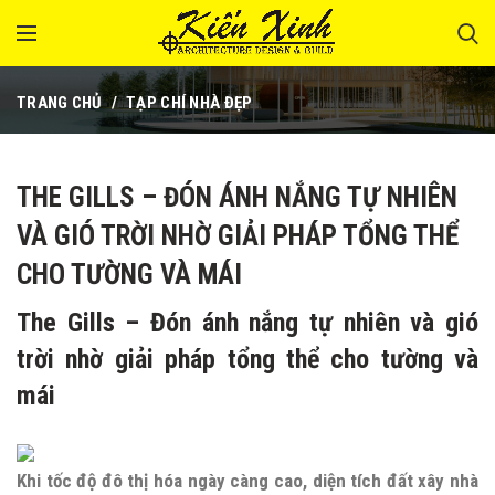
TRANG CHỦ
TẠP CHÍ NHÀ ĐẸP
THE GILLS – ĐÓN ÁNH NẮNG TỰ NHIÊN
VÀ GIÓ TRỜI NHỜ GIẢI PHÁP TỔNG THỂ
CHO TƯỜNG VÀ MÁI
The Gills – Đón ánh nắng tự nhiên và gió
trời nhờ giải pháp tổng thể cho tường và
mái
Khi tốc độ đô thị hóa ngày càng cao, diện tích đất xây nhà