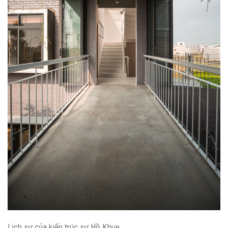
Lịch sự của kiến ​​trúc sư Hồ Khue