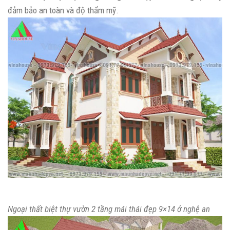
đảm bảo an toàn và độ thẩm mỹ.
Ngoại thất biệt thự vườn 2 tầng mái thái đẹp 9×14 ở nghệ an