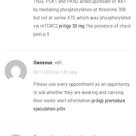
Thus, PDK1 and PKN2 acted upstream of AKT
by mediating phosphorylation at threonine 308
but not at serine 473, which was phosphorylated
via mTORC2
priligy 30 mg
The presence of chest
pain p 0
ownenue
viết:
08/11/2024 lúc 2:45 Sáng
Please use every appointment as an opportunity
to ask whether they are wearing and carrying
their medic alert information
priligy premature
ejaculation pills