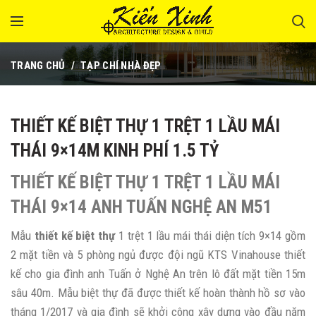
TRANG CHỦ
TẠP CHÍ NHÀ ĐẸP
THIẾT KẾ BIỆT THỰ 1 TRỆT 1 LẦU MÁI
THÁI 9×14M KINH PHÍ 1.5 TỶ
THIẾT KẾ BIỆT THỰ 1 TRỆT 1 LẦU MÁI
THÁI 9×14 ANH TUẤN NGHỆ AN M51
Mẫu
thiết kế biệt thự
1 trệt 1 lầu mái thái diện tích 9×14 gồm
2 mặt tiền và 5 phòng ngủ được đội ngũ KTS Vinahouse thiết
kế cho gia đình anh Tuấn ở Nghệ An trên lô đất mặt tiền 15m
sâu 40m. Mẫu biệt thự đã được thiết kế hoàn thành hồ sơ vào
tháng 1/2017 và gia đình sẽ khởi công xây dựng vào đầu năm