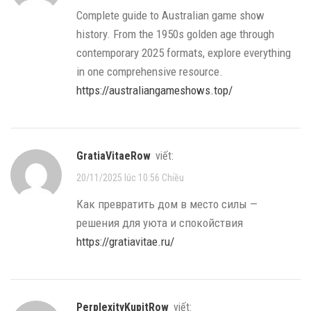
Complete guide to Australian game show
history. From the 1950s golden age through
contemporary 2025 formats, explore everything
in one comprehensive resource.
https://australiangameshows.top/
GratiaVitaeRow
viết:
20/11/2025 lúc 10:56 Chiều
Как превратить дом в место силы —
решения для уюта и спокойствия
https://gratiavitae.ru/
PerplexityKupitRow
viết: