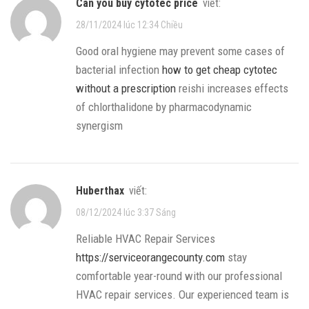
can you buy cytotec price
viết:
28/11/2024 lúc 12:34 Chiều
Good oral hygiene may prevent some cases of
bacterial infection
how to get cheap cytotec
without a prescription
reishi increases effects
of chlorthalidone by pharmacodynamic
synergism
Huberthax
viết:
08/12/2024 lúc 3:37 Sáng
Reliable HVAC Repair Services
https://serviceorangecounty.com
stay
comfortable year-round with our professional
HVAC repair services. Our experienced team is