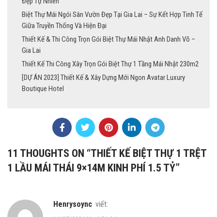
Đẹp Tự Nhiên
Biệt Thự Mái Ngói Sân Vườn Đẹp Tại Gia Lai – Sự Kết Hợp Tinh Tế
Giữa Truyền Thống Và Hiện Đại
Thiết Kế & Thi Công Trọn Gói Biệt Thự Mái Nhật Anh Danh Võ –
Gia Lai
Thiết Kế Thi Công Xây Trọn Gói Biệt Thự 1 Tầng Mái Nhật 230m2
[DỰ ÁN 2023] Thiết Kế & Xây Dựng Mới Ngon Avatar Luxury
Boutique Hotel
11 THOUGHTS ON “
THIẾT KẾ BIỆT THỰ 1 TRỆT
1 LẦU MÁI THÁI 9×14M KINH PHÍ 1.5 TỶ
”
Henrysoync
viết: