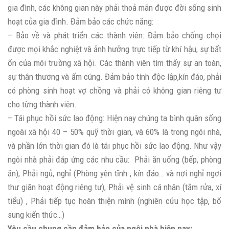
gia đình, các không gian này phải thoả mãn được đời sống sinh
hoạt của gia đình. Đảm bảo các chức năng:
– Bảo về và phát triển các thành viên: Đảm bảo chống chọi
được mọi khắc nghiệt và ảnh hưởng trực tiếp từ khí hậu, sự bất
ổn của môi trường xã hội. Các thành viên tìm thấy sự an toàn,
sự thân thương và ấm cúng. Đảm bảo tính độc lập,kín đáo, phải
có phòng sinh hoạt vợ chồng và phải có không gian riêng tư
cho từng thành viên.
– Tái phục hồi sức lao động: Hiện nay chúng ta bình quân sống
ngoài xã hội 40 – 50% quỹ thời gian, và 60% là trong ngôi nhà,
và phần lớn thời gian đó là tái phục hồi sức lao động. Như vậy
ngôi nhà phải đáp ứng các nhu cầu: Phải ăn uống (bếp, phòng
ăn), Phải ngủ, nghỉ (Phòng yên tĩnh , kín đáo… và nơi nghỉ ngơi
thư giãn hoạt động riêng tư), Phải vệ sinh cá nhân (tắm rửa, xí
tiểu) , Phải tiếp tục hoàn thiện mình (nghiên cứu học tập, bổ
sung kiến thức…)
Yêu cầu chung cần đảm bảo của ngôi nhà hiện nay: