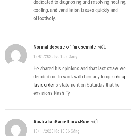
dedicated to diagnosing and resolving heating,
cooling, and ventilation issues quickly and
effectively.
normal dosage of furosemide
viết:
18/01/2025 lúc 1:58 Sáng
He shared his opinions and that last straw we
decided not to work with him any longer
cheap
lasix order
s statement on Saturday that he
envisions Nash Гў
AustralianGameShowsRow
viết:
19/11/2025 lúc 10:56 Sáng