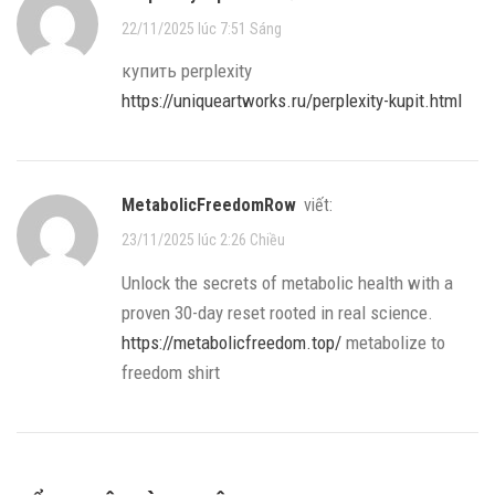
22/11/2025 lúc 7:51 Sáng
купить perplexity
https://uniqueartworks.ru/perplexity-kupit.html
MetabolicFreedomRow
viết:
23/11/2025 lúc 2:26 Chiều
Unlock the secrets of metabolic health with a
proven 30-day reset rooted in real science.
https://metabolicfreedom.top/
metabolize to
freedom shirt