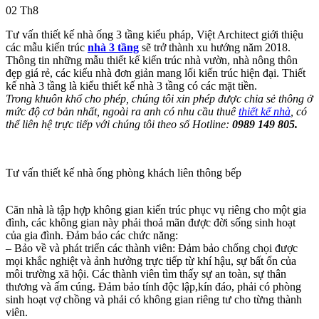
02
Th8
Tư vấn thiết kế nhà ống 3 tầng kiểu pháp, Việt Architect giới thiệu
các mẫu kiến trúc
nhà 3 tầng
sẽ trở thành xu hướng năm 2018.
Thông tin những mẫu thiết kế kiến trúc nhà vườn, nhà nông thôn
đẹp giá rẻ, các kiểu nhà đơn giản mang lối kiến trúc hiện đại. Thiết
kế nhà 3 tầng là kiểu thiết kế nhà 3 tầng có các mặt tiền.
Trong khuôn khổ cho phép, chúng tôi xin phép được chia sẻ thông ở
mức độ cơ bản nhất, ngoài ra anh có nhu cầu thuê
thiết kế nhà
, có
thể liên hệ trực tiếp với chúng tôi theo số Hotline:
0989 149 805.
Tư vấn thiết kế nhà ống phòng khách liên thông bếp
Căn nhà là tập hợp không gian kiến trúc phục vụ riêng cho một gia
đình, các không gian này phải thoả mãn được đời sống sinh hoạt
của gia đình. Đảm bảo các chức năng:
– Bảo về và phát triển các thành viên: Đảm bảo chống chọi được
mọi khắc nghiệt và ảnh hưởng trực tiếp từ khí hậu, sự bất ổn của
môi trường xã hội. Các thành viên tìm thấy sự an toàn, sự thân
thương và ấm cúng. Đảm bảo tính độc lập,kín đáo, phải có phòng
sinh hoạt vợ chồng và phải có không gian riêng tư cho từng thành
viên.