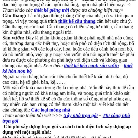
đặc biệt quan trọng ở các ngôi nhà ống, ngôi nhà phố hiện nay.
<
Tham khảo các
thiết kế giếng trời
được ưa chuộng hiện nay>
Cầu thang:
Là nút giao thông thẳng đứng của nhà, có vai trò quan
trọng, vì vậy trong quá trình
thiết kế cầu thang
cần hết sức chú ý.
Cầu thang có các loại: Cầu thang có chiếu sáng tự nhiên, cầu thang
kín ở giữa nhà, cầu thang ngoài trời.
Sân vườn:
Đây là phần không gian không phải ngôi nhà nào cũng
có, thường dạng các biệt thự, hoặc nhà phố có diện tích đủ rộng, bố
trí không gian với các loại cây, hoa, hoặc các tiểu cảnh hòn non bộ,
và hồ nước nhỏ, việc quy hoặc sân vườn đòi hỏi người thiết kế phải
đưa ra được các phương án phù hợp với diện tích và không gian
chung của ngôi nhà.
Xem thêm
thiết kể tiểu cảnh sân vườn
–
thiết
kế hòn non bộ
Ngoài ra còn hàng trăm các tiêu chuẩn thiết kế khác như cửa, độ
cao cửa, hệ số ghế, bàn, kệ……
Một vấn đề khá quan trọng đó là móng nhà. Vấn đề này thực tế cần
có những người có khả năng am hiểu, và trong quá trình khảo sát
thiết kế, hồ sơ thiết kế sẽ có đủ các thông số cũng như phương án,
tuy nhiên các bạn cũng có thể tham khảo một bài viết khá chi tiết
của chúng tôi:
Các loại móng nhà
Tham khảo thêm bài viết >>>
Xây nhà trọn gói
–
Thi công nhà
trọn gói
Chi phí xây dựng trọn gói và cách tính diện tích xây dựng áp
dụng với một ngôi nhà:
Đơn giá xây nhà trọn gói là 4.500.000đ/m2 – 6 triệu/m2