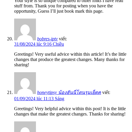
Your style is so unique compared to other folks I have read
stuff from. Thank you for posting when you have the
opportunity, Guess I’ll just book mark this page.
bobres-iptv
viết:
31/08/2024 lúc 9:16 Chiều
Greetings! Very useful advice within this article! It’s the little
changes that produce the greatest changes. Many thanks for
sharing!
honeytipsy น้องฮันนี่โดนรุมเย็ดค
viết:
01/09/2024 lúc 11:13 Sáng
Greetings! Very helpful advice within this post! It is the little
changes that make the greatest changes. Thanks for sharing!