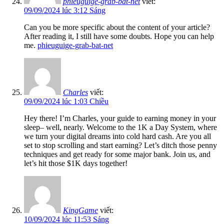
phieuguige-grab-bat-net
viết:
09/09/2024 lúc 3:12 Sáng
Can you be more specific about the content of your article?
After reading it, I still have some doubts. Hope you can help
me.
phieuguige-grab-bat-net
Charles
viết:
09/09/2024 lúc 1:03 Chiều
Hey there! I’m Charles, your guide to earning money in your
sleep– well, nearly. Welcome to the 1K a Day System, where
we turn your digital dreams into cold hard cash. Are you all
set to stop scrolling and start earning? Let’s ditch those penny
techniques and get ready for some major bank. Join us, and
let’s hit those $1K days together!
KingGame
viết:
10/09/2024 lúc 11:53 Sáng