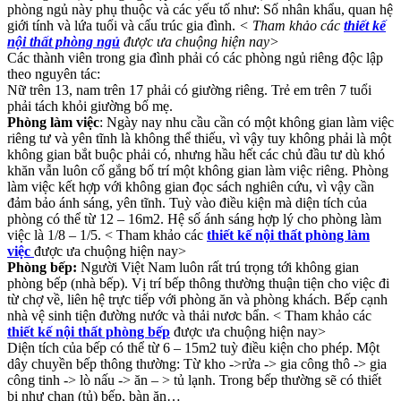
phòng ngủ này phụ thuộc và các yếu tố như: Số nhân khẩu, quan hệ
giới tính và lứa tuổi và cấu trúc gia đình.
< Tham khảo các
thiết kế
nội thất phòng ngủ
được ưa chuộng hiện nay>
Các thành viên trong gia đình phải có các phòng ngủ riêng độc lập
theo nguyên tác:
Nữ trên 13, nam trên 17 phải có giường riêng. Trẻ em trên 7 tuổi
phải tách khỏi giường bố mẹ.
Phòng làm việc
: Ngày nay nhu cầu cần có một không gian làm việc
riêng tư và yên tĩnh là không thể thiếu, vì vậy tuy không phải là một
không gian bắt buộc phải có, nhưng hầu hết các chủ đầu tư dù khó
khăn vẫn luôn cố gắng bố trí một không gian làm việc riêng. Phòng
làm việc kết hợp với không gian đọc sách nghiên cứu, vì vậy cần
đảm bảo ánh sáng, yên tĩnh. Tuỳ vào điều kiện mà diện tích của
phòng có thể từ 12 – 16m2. Hệ số ánh sáng hợp lý cho phòng làm
việc là 1/8 – 1/5. < Tham khảo các
thiết kế nội thất phòng làm
việc
được ưa chuộng hiện nay>
Phòng bếp:
Người Việt Nam luôn rất trú trọng tới không gian
phòng bếp (nhà bếp). Vị trí bếp thông thường thuận tiện cho việc đi
từ chợ về, liên hệ trực tiếp với phòng ăn và phòng khách. Bếp cạnh
nhà vệ sinh tiện đường nước và thải nươc bẩn. < Tham khảo các
thiết kế nội thất phòng bếp
được ưa chuộng hiện nay>
Diện tích của bếp có thể từ 6 – 15m2 tuỳ điều kiện cho phép. Một
dây chuyền bếp thông thường: Từ kho ->rửa -> gia công thô -> gia
công tinh -> lò nấu -> ăn – > tủ lạnh. Trong bếp thường sẽ có thiết
bị như chạn (tủ) bếp, bàn ăn…