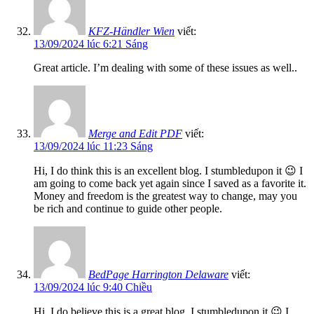
KFZ-Händler Wien
viết:
13/09/2024 lúc 6:21 Sáng
Great article. I’m dealing with some of these issues as well..
Merge and Edit PDF
viết:
13/09/2024 lúc 11:23 Sáng
Hi, I do think this is an excellent blog. I stumbledupon it 😉 I
am going to come back yet again since I saved as a favorite it.
Money and freedom is the greatest way to change, may you
be rich and continue to guide other people.
BedPage Harrington Delaware
viết:
13/09/2024 lúc 9:40 Chiều
Hi, I do believe this is a great blog. I stumbledupon it 😉 I