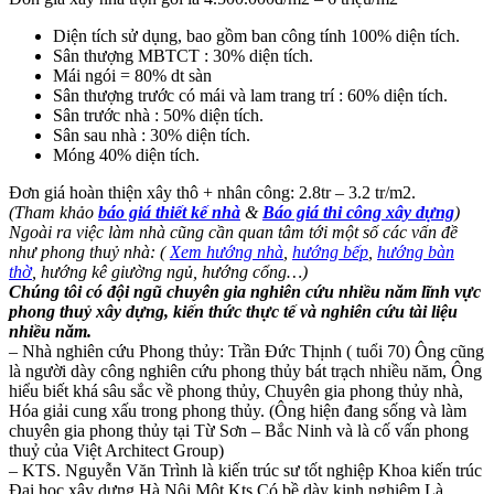
Diện tích sử dụng, bao gồm ban công tính 100% diện tích.
Sân thượng MBTCT : 30% diện tích.
Mái ngói = 80% dt sàn
Sân thượng trước có mái và lam trang trí : 60% diện tích.
Sân trước nhà : 50% diện tích.
Sân sau nhà : 30% diện tích.
Móng 40% diện tích.
Đơn giá hoàn thiện xây thô + nhân công: 2.8tr – 3.2 tr/m2.
(Tham khảo
báo giá thiết kế nhà
&
Báo giá thi công xây dựng
)
Ngoài ra việc làm nhà cũng cần quan tâm tới một số các vấn đề
như phong thuỷ nhà: (
Xem hướng nhà
,
hướng bếp
,
hướng bàn
thờ
, hướng kê giường ngủ, hướng cổng…)
Chúng tôi có đội ngũ chuyên gia nghiên cứu nhiều năm lĩnh vực
phong thuỷ xây dựng, kiến thức thực tế và nghiên cứu tài liệu
nhiều năm.
– Nhà nghiên cứu Phong thủy: Trần Đức Thịnh ( tuổi 70) Ông cũng
là người dày công nghiên cứu phong thủy bát trạch nhiều năm, Ông
hiểu biết khá sâu sắc về phong thủy, Chuyên gia phong thủy nhà,
Hóa giải cung xấu trong phong thủy. (Ông hiện đang sống và làm
chuyên gia phong thủy tại Từ Sơn – Bắc Ninh và là cố vấn phong
thuỷ của Việt Architect Group)
– KTS. Nguyễn Văn Trình là kiến trúc sư tốt nghiệp Khoa kiến trúc
Đại học xây dựng Hà Nội Một Kts Có bề dày kinh nghiệm Là