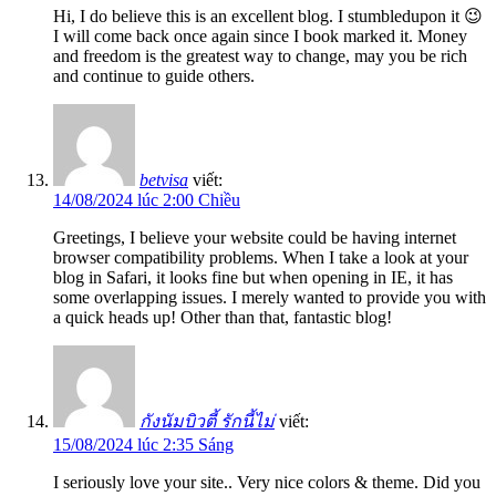
Hi, I do believe this is an excellent blog. I stumbledupon it 😉
I will come back once again since I book marked it. Money
and freedom is the greatest way to change, may you be rich
and continue to guide others.
betvisa
viết:
14/08/2024 lúc 2:00 Chiều
Greetings, I believe your website could be having internet
browser compatibility problems. When I take a look at your
blog in Safari, it looks fine but when opening in IE, it has
some overlapping issues. I merely wanted to provide you with
a quick heads up! Other than that, fantastic blog!
กังนัมบิวตี้ รักนี้ไม่
viết:
15/08/2024 lúc 2:35 Sáng
I seriously love your site.. Very nice colors & theme. Did you