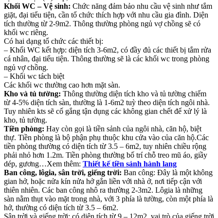
Khối WC – Vệ sinh:
Chức năng đảm bảo nhu cầu vệ sinh như tắm
giặt, đại tiểu tiện, cần tổ chức thích hợp với nhu cầu gia đình. Diện
tích thường từ 2-9m2. Thông thường phòng ngủ vợ chồng sẽ có
khối wc riêng.
Có hai dạng tổ chức các thiết bị:
– Khối WC kết hợp: diện tích 3-6m2, có đầy đủ các thiết bị tắm rửa
cá nhân, đại tiểu tiện. Thông thường sẽ là các khối wc trong phòng
ngủ vợ chồng.
– Khối wc tách biệt
Các khối wc thường cao hơn mặt sàn.
Kho và tủ tường:
Thông thường diện tích kho và tủ tường chiếm
từ 4-5% diện tích sàn, thường là 1-6m2 tuỳ theo diện tích ngôi nhà.
Tuy nhiên kts sẽ cố gắng tận dụng các không gian chết để xử lý là
kho, tủ tường.
Tiền phòng:
Hay còn gọi là tiền sảnh của ngôi nhà, căn hộ, biệt
thự. Tiền phòng là bộ phận phụ thuộc khu cửa vào của căn hộ.Các
tiền phòng thường có diện tích từ 3.5 – 6m2, tuy nhiên chiều rộng
phải nhỏ hơn 1.2m. Tiền phòng thường bố trí chỗ treo mũ áo, giầy
dép, gương…Xem thêm:
Thiết kế tiền sảnh hành lang
Ban công, lôgia, sân trời, giếng trời:
Ban công: Đây là một không
gian hở, hoặc nửa kín nửa hở gắn liền với nhà ở, nơi tiếp cận với
thiên nhiên. Các ban công nhô ra thường 2-3m2. Lôgia là những
sàn nằm thụt vào mặt trong nhà, với 3 phía là tường, còn một phía là
hở, thường có diện tích từ 3.5 – 6m2.
Sân trời và giếng trời: có diện tích từ 9 – 12m2, vai trò của giếng trời