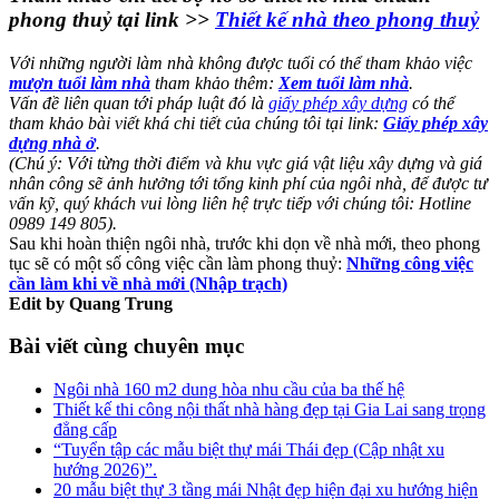
phong thuỷ tại link >>
Thiết kế nhà theo phong thuỷ
Với những người làm nhà không được tuổi có thể tham khảo việc
mượn tuổi làm nhà
tham khảo thêm:
Xem tuổi làm nhà
.
Vấn đề liên quan tới pháp luật đó là
giấy phép xây dựng
có thể
tham khảo bài viết khá chi tiết của chúng tôi tại link:
Giấy phép xây
dựng nhà ở
.
(Chú ý: Với từng thời điểm và khu vực giá vật liệu xây dựng và giá
nhân công sẽ ảnh hưởng tới tổng kinh phí của ngôi nhà, để được tư
vấn kỹ, quý khách vui lòng liên hệ trực tiếp với chúng tôi: Hotline
0989 149 805).
Sau khi hoàn thiện ngôi nhà, trước khi dọn về nhà mới, theo phong
tục sẽ có một số công việc cần làm phong thuỷ:
Những công việc
cần làm khi về nhà mới (Nhập trạch)
Edit by Quang Trung
Bài viết cùng chuyên mục
Ngôi nhà 160 m2 dung hòa nhu cầu của ba thế hệ
Thiết kế thi công nội thất nhà hàng đẹp tại Gia Lai sang trọng
đẳng cấp
“Tuyển tập các mẫu biệt thự mái Thái đẹp (Cập nhật xu
hướng 2026)”.
20 mẫu biệt thự 3 tầng mái Nhật đẹp hiện đại xu hướng hiện