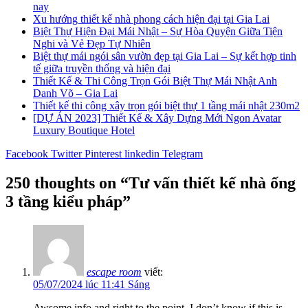
nay
Xu hướng thiết kế nhà phong cách hiện đại tại Gia Lai
Biệt Thự Hiện Đại Mái Nhật – Sự Hòa Quyện Giữa Tiện
Nghi và Vẻ Đẹp Tự Nhiên
Biệt thự mái ngói sân vườn đẹp tại Gia Lai – Sự kết hợp tinh
tế giữa truyền thống và hiện đại
Thiết Kế & Thi Công Trọn Gói Biệt Thự Mái Nhật Anh
Danh Võ – Gia Lai
Thiết kế thi công xây trọn gói biệt thự 1 tầng mái nhật 230m2
[DỰ ÁN 2023] Thiết Kế & Xây Dựng Mới Ngon Avatar
Luxury Boutique Hotel
Facebook
Twitter
Pinterest
linkedin
Telegram
250 thoughts on “
Tư vấn thiết kế nhà ống
3 tầng kiểu pháp
”
escape room
viết:
05/07/2024 lúc 11:41 Sáng
Awsome info and right to the point. I don’t know if this is