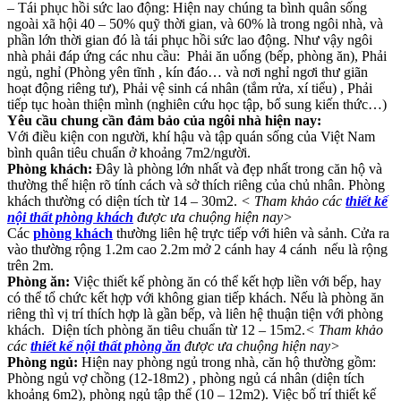
– Tái phục hồi sức lao động: Hiện nay chúng ta bình quân sống
ngoài xã hội 40 – 50% quỹ thời gian, và 60% là trong ngôi nhà, và
phần lớn thời gian đó là tái phục hồi sức lao động. Như vậy ngôi
nhà phải đáp ứng các nhu cầu: Phải ăn uống (bếp, phòng ăn), Phải
ngủ, nghỉ (Phòng yên tĩnh , kín đáo… và nơi nghỉ ngơi thư giãn
hoạt động riêng tư), Phải vệ sinh cá nhân (tắm rửa, xí tiểu) , Phải
tiếp tục hoàn thiện mình (nghiên cứu học tập, bổ sung kiến thức…)
Yêu cầu chung cần đảm bảo của ngôi nhà hiện nay:
Với điều kiện con người, khí hậu và tập quán sống của Việt Nam
bình quân tiêu chuẩn ở khoảng 7m2/người.
Phòng khách:
Đây là phòng lớn nhất và đẹp nhất trong căn hộ và
thường thể hiện rõ tính cách và sở thích riêng của chủ nhân. Phòng
khách thường có diện tích từ 14 – 30m2.
< Tham khảo các
thiết kế
nội thất phòng khách
được ưa chuộng hiện nay>
Các
phòng khách
thường liên hệ trực tiếp với hiên và sảnh. Cửa ra
vào thường rộng 1.2m cao 2.2m mở 2 cánh hay 4 cánh nếu là rộng
trên 2m.
Phòng ăn:
Việc thiết kế phòng ăn có thể kết hợp liền với bếp, hay
có thể tổ chức kết hợp với không gian tiếp khách. Nếu là phòng ăn
riêng thì vị trí thích hợp là gần bếp, và liên hệ thuận tiện với phòng
khách. Diện tích phòng ăn tiêu chuẩn từ 12 – 15m2.
< Tham khảo
các
thiết kế nội thất phòng ăn
được ưa chuộng hiện nay>
Phòng ngủ:
Hiện nay phòng ngủ trong nhà, căn hộ thường gồm:
Phòng ngủ vợ chồng (12-18m2) , phòng ngủ cá nhân (diện tích
khoảng 6m2), phòng ngủ tập thể (10 – 12m2). Việc bố trí thiết kế