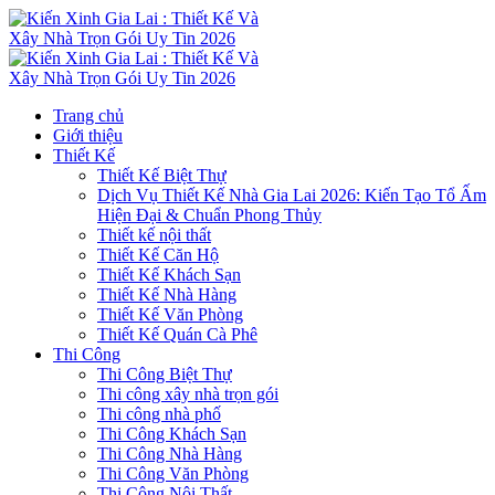
Trang chủ
Giới thiệu
Thiết Kế
Thiết Kế Biệt Thự
Dịch Vụ Thiết Kế Nhà Gia Lai 2026: Kiến Tạo Tổ Ấm
Hiện Đại & Chuẩn Phong Thủy
Thiết kế nội thất
Thiết Kế Căn Hộ
Thiết Kế Khách Sạn
Thiết Kế Nhà Hàng
Thiết Kế Văn Phòng
Thiết Kế Quán Cà Phê
Thi Công
Thi Công Biệt Thự
Thi công xây nhà trọn gói
Thi công nhà phố
Thi Công Khách Sạn
Thi Công Nhà Hàng
Thi Công Văn Phòng
Thi Công Nội Thất