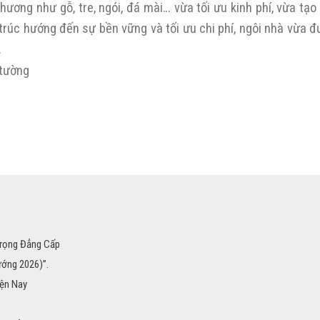
hương như gỗ, tre, ngói, đá mài… vừa tối ưu kinh phí, vừa tạ
 trúc hướng đến sự bền vững và tối ưu chi phí, ngôi nhà vừa đ
.
Trọng Đẳng Cấp
ướng 2026)”.
iện Nay