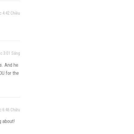
c 4:42 Chiều
úc 3:01 Sáng
is. And he
OU for the
c 6:46 Chiều
g about!