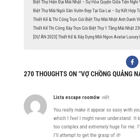
Biệt Thự Hiện Đại Mái Nhật – Sự Hòa Quyện Giữa Tiện Nghi
Biệt Thự Mái Ngói Sân Vườn Đẹp Tại Gia Lai – Sự Kết Hợp T
Thiết Kế & Thi Công Trọn Gói Biệt Thự Mái Nhật Anh Danh Võ
Thiết Kế Thi Công Xây Trọn Gói Biệt Thự 1 Tầng Mái Nhật 2
[DỰ ÁN 2023] Thiết Kế & Xây Dựng Mới Ngon Avatar Luxury 
270 THOUGHTS ON “
VỢ CHỒNG QUẢNG N
lista escape roomów
viết:
You really make it appear so easy with you
which I feel I might never understand. It k
too complex and extremely huge for me. I’
I’ll attempt to get the grasp of it!