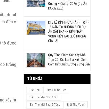
 tĩnh.
Quang – Gia Lai 2026 (Dự Án
KX-Q28.26)
itectural
ách đến ở
KTS LÊ ĐÌNH HUY: HÀNH TRÌNH
18 NĂM TỪ NHỮNG SIÊU DỰ
ÁN SÀI THÀNH ĐẾN KHÁT
VỌNG KIẾN TẠO QUÊ HƯƠNG
GIA LAI
 thô được
Quy Trình Giám Sát Xây Nhà
Trọn Gói Gia Lai Tại Kiến Xinh:
 có tường
Cam Kết Chất Lượng Vững Bền
TỪ KHÓA
Biet Thu
Biet Thu Co Dien
Biệt Thự Mái Nhật 2026
ng xảy ra
Biệt Thự Mái Thái 2 Tầng
Biệt Thự Vườn