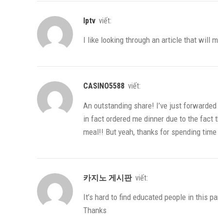
iptv
viết:
I like looking through an article that wil
CASINO5588
viết:
An outstanding share! I’ve just forwarded
in fact ordered me dinner due to the fact 
meal!! But yeah, thanks for spending time 
카지노 게시판
viết:
It’s hard to find educated people in this 
Thanks