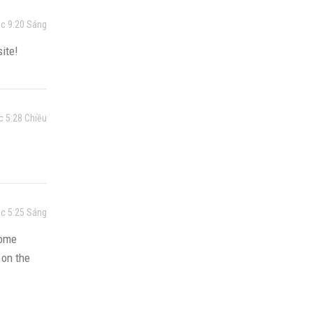
úc 9:20 Sáng
ite!
c 5:28 Chiều
úc 5:25 Sáng
some
 on the