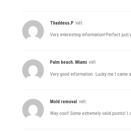
Thaddeus.P
viết:
Very interesting information!Perfect just
Palm beach. Miami
viết:
Very good information. Lucky me I came ac
mold removal
viết:
Way cool! Some extremely valid points! I ap