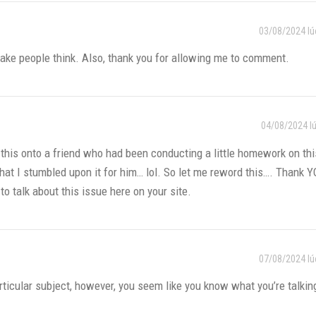
03/08/2024 lú
l make people think. Also, thank you for allowing me to comment.
04/08/2024 l
 this onto a friend who had been conducting a little homework on th
that I stumbled upon it for him… lol. So let me reword this…. Thank Y
to talk about this issue here on your site.
07/08/2024 lú
particular subject, however, you seem like you know what you’re talkin