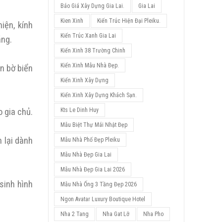
Báo Giá Xây Dựng Gia Lai.
Gia Lai
Kien Xinh
Kiến Trúc Hiện Đại Pleiku.
iện, kính
Kiến Trúc Xanh Gia Lai
áng.
Kiến Xinh 38 Trường Chinh
Kiến Xinh Mẫu Nhà Đẹp.
ẹn bờ biển
Kiến Xinh Xây Dựng
Kiến Xinh Xây Dựng Khách Sạn.
o gia chủ.
Kts Le Dinh Huy
Mẫu Biệt Thự Mái Nhật Đẹp
 lại dành
Mẫu Nhà Phố Đẹp Pleiku
Mẫu Nhà Đẹp Gia Lai
Mẫu Nhà Đẹp Gia Lai 2026
sinh hình
Mẫu Nhà Ống 3 Tầng Đẹp 2026
Ngon Avatar Luxury Boutique Hotel
Nha 2 Tang
Nha Gat Lỡ
Nha Pho