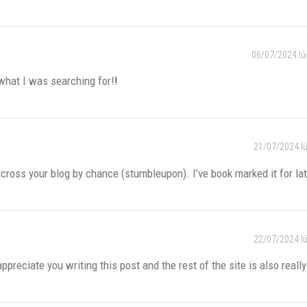
06/07/2024 lú
 what I was searching for!
!
21/07/2024 l
ross your blog by chance (stumbleupon). I’ve book marked it for lat
22/07/2024 l
preciate you writing this post and the rest of the site is also reall