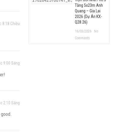
Tầng 5x23m Anh
Quang – Gia Lai
2026 (Dự Án KX-
Q28.26)
c 8:18 Chiều
16/03/2026
No
Comments
úc 9:00 Sáng
er!
úc 2:10 Sáng
y good.