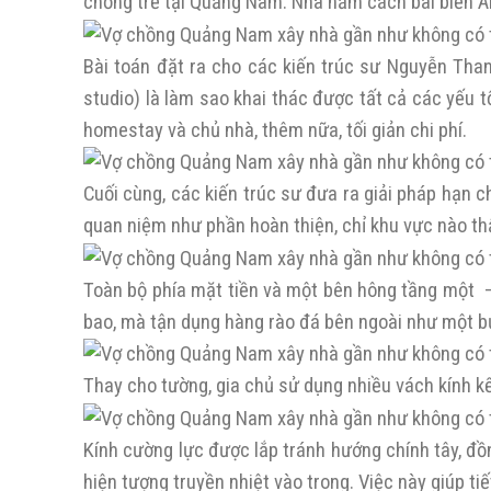
chồng trẻ tại Quảng Nam. Nhà nằm cách bãi biển A
Bài toán đặt ra cho các kiến trúc sư Nguyễn Tha
studio) là làm sao khai thác được tất cả các yếu
homestay và chủ nhà, thêm nữa, tối giản chi phí.
Cuối cùng, các kiến trúc sư đưa ra giải pháp hạn 
quan niệm như phần hoàn thiện, chỉ khu vực nào th
Toàn bộ phía mặt tiền và một bên hông tầng một –
bao, mà tận dụng hàng rào đá bên ngoài như một b
Thay cho tường, gia chủ sử dụng nhiều vách kính k
Kính cường lực được lắp tránh hướng chính tây, đồ
hiện tượng truyền nhiệt vào trong. Việc này giúp ti