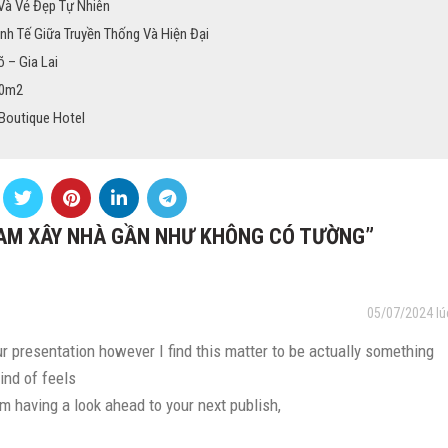
 Và Vẻ Đẹp Tự Nhiên
inh Tế Giữa Truyền Thống Và Hiện Đại
 – Gia Lai
30m2
Boutique Hotel
AM XÂY NHÀ GẦN NHƯ KHÔNG CÓ TƯỜNG
”
05/07/2024 lú
r presentation however I find this matter to be actually something
ind of feels
m having a look ahead to your next publish,