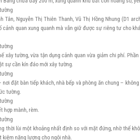
n Bàng chưa đầy 200 m, xung quanh khu đất còn hoang sơ, yên
nh Tân, Nguyễn Thị Thiên Thanh, Vũ Thị Hồng Nhung (D1 arch
 tố cảnh quan xung quanh mà vẫn giữ được sự riêng tư cho kh
chế xây tường, vừa tận dụng cảnh quan vừa giảm chi phí. Phần
ật sự cần kín đáo mới xây tường.
 nơi đặt bàn tiếp khách, nhà bếp và phòng ăn chung – không
ức tường.
ết hợp mành, rèm.
ng thời lùi một khoảng nhất định so với mặt đứng, nhờ thế khô
ết kiệm năng lượng cho ngôi nhà.