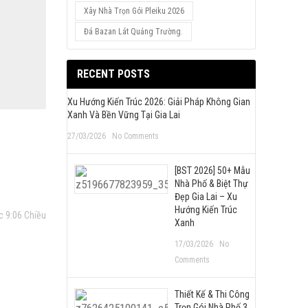
Xây Nhà Trọn Gói Pleiku 2026
Đá Bazan Lát Quảng Trường.
RECENT POSTS
Xu Hướng Kiến Trúc 2026: Giải Pháp Không Gian
Xanh Và Bền Vững Tại Gia Lai
27/03/2026
No Comments
[BST 2026] 50+ Mẫu
Nhà Phố & Biệt Thự
Đẹp Gia Lai – Xu
Hướng Kiến Trúc
c 9:06 Chiều
Xanh
17/03/2026
No
Comments
Thiết Kế & Thi Công
Trọn Gói Nhà Phố 3