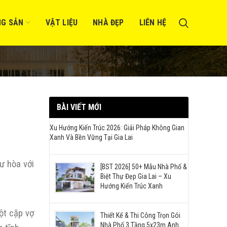
NG SẢN
VẬT LIỆU
NHÀ ĐẸP
LIÊN HỆ
BÀI VIẾT MỚI
Xu Hướng Kiến Trúc 2026: Giải Pháp Không Gian
Xanh Và Bền Vững Tại Gia Lai
ư hòa với
[BST 2026] 50+ Mẫu Nhà Phố &
Biệt Thự Đẹp Gia Lai – Xu
Hướng Kiến Trúc Xanh
ột cặp vợ
Thiết Kế & Thi Công Trọn Gói
Nhà Phố 3 Tầng 5x23m Anh