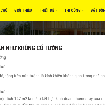
 CHỦ
GIỚI THIỆU
THIẾT KẾ
THI CÔNG
BẤT ĐỘ
ẦN NHƯ KHÔNG CÓ TƯỜNG
ường
, tầng trên nửa tường là kính khiến không gian trong nhà nh
diện tích 147 m2 là nơi ở kết hợp kinh doanh homestay của m