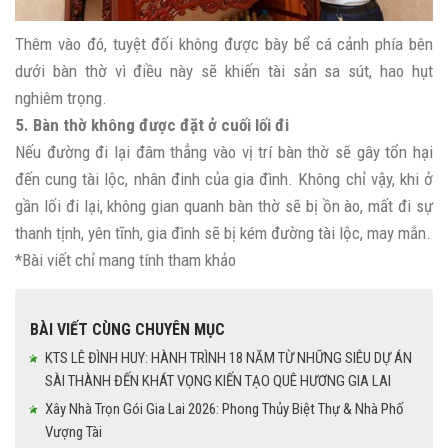
Thêm vào đó, tuyệt đối không được bày bể cá cảnh phía bên
dưới bàn thờ vì điều này sẽ khiến tài sản sa sút, hao hụt
nghiêm trọng.
5. Bàn thờ không được đặt ở cuối lối đi
Nếu đường đi lại đâm thẳng vào vị trí bàn thờ sẽ gây tổn hại
đến cung tài lộc, nhân đinh của gia đình. Không chỉ vậy, khi ở
gần lối đi lại, không gian quanh bàn thờ sẽ bị ồn ào, mất đi sự
thanh tịnh, yên tĩnh, gia đình sẽ bị kém đường tài lộc, may mắn.
*Bài viết chỉ mang tính tham khảo
BÀI VIẾT CÙNG CHUYÊN MỤC
KTS LÊ ĐÌNH HUY: HÀNH TRÌNH 18 NĂM TỪ NHỮNG SIÊU DỰ ÁN
SÀI THÀNH ĐẾN KHÁT VỌNG KIẾN TẠO QUÊ HƯƠNG GIA LAI
Xây Nhà Trọn Gói Gia Lai 2026: Phong Thủy Biệt Thự & Nhà Phố
Vượng Tài