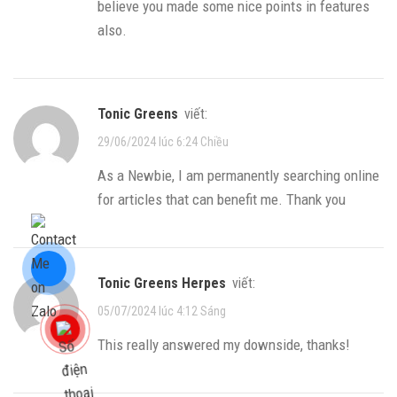
believe you made some nice points in features
also.
Tonic Greens
viết:
29/06/2024 lúc 6:24 Chiều
As a Newbie, I am permanently searching online
for articles that can benefit me. Thank you
Tonic Greens Herpes
viết:
05/07/2024 lúc 4:12 Sáng
This really answered my downside, thanks!