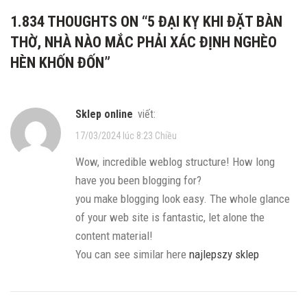
1.834 THOUGHTS ON “
5 ĐẠI KỴ KHI ĐẶT BÀN
THỜ, NHÀ NÀO MẮC PHẢI XÁC ĐỊNH NGHÈO
HÈN KHỐN ĐỐN
”
sklep online
viết:
17/03/2024 lúc 8:23 Chiều
Wow, incredible weblog structure! How long
have you been blogging for?
you make blogging look easy. The whole glance
of your web site is fantastic, let alone the
content material!
You can see similar here
najlepszy sklep