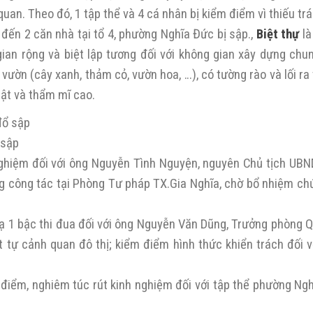
quan. Theo đó, 1 tập thể và 4 cá nhân bị kiểm điểm vì thiếu t
 đến 2 căn nhà tại tổ 4, phường Nghĩa Đức bị sập.,
Biệt thự
là
gian rộng và biệt lập tương đối với không gian xây dựng chu
 vườn (cây xanh, thảm cỏ, vườn hoa, …), có tường rào và lối ra
uật và thẩm mĩ cao.
 sập
 nghiệm đối với ông Nguyễn Tình Nguyện, nguyên Chủ tịch UB
g công tác tại Phòng Tư pháp TX.Gia Nghĩa, chờ bổ nhiệm ch
hạ 1 bậc thi đua đối với ông Nguyễn Văn Dũng, Trưởng phòng Q
ật tự cảnh quan đô thị; kiểm điểm hình thức khiển trách đối v
m điểm, nghiêm túc rút kinh nghiệm đối với tập thể phường Ng