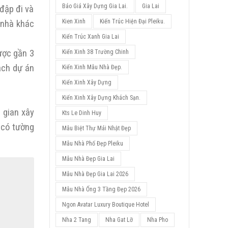
Báo Giá Xây Dựng Gia Lai.
Gia Lai
đập đi và
Kien Xinh
Kiến Trúc Hiện Đại Pleiku.
 nhà khác
Kiến Trúc Xanh Gia Lai
ược gần 3
Kiến Xinh 38 Trường Chinh
ạch dự án
Kiến Xinh Mẫu Nhà Đẹp.
Kiến Xinh Xây Dựng
Kiến Xinh Xây Dựng Khách Sạn.
g gian xây
Kts Le Dinh Huy
 có tường
Mẫu Biệt Thự Mái Nhật Đẹp
Mẫu Nhà Phố Đẹp Pleiku
Mẫu Nhà Đẹp Gia Lai
Mẫu Nhà Đẹp Gia Lai 2026
Mẫu Nhà Ống 3 Tầng Đẹp 2026
Ngon Avatar Luxury Boutique Hotel
Nha 2 Tang
Nha Gat Lỡ
Nha Pho