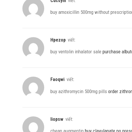
Cucsym
viết:
buy amoxicillin 500mg without prescripti
Hpezop
viết:
buy ventolin inhalator sale
purchase albute
Faoqwi
viết:
buy azithromycin 500mg pills
order zithr
Iiopsw
viết:
cheap augmentin
buy clavulanate no presc