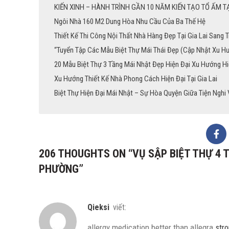
KIẾN XINH – HÀNH TRÌNH GẦN 10 NĂM KIẾN TẠO TỔ ẤM TẠ
Ngôi Nhà 160 M2 Dung Hòa Nhu Cầu Của Ba Thế Hệ
Thiết Kế Thi Công Nội Thất Nhà Hàng Đẹp Tại Gia Lai Sang 
“Tuyển Tập Các Mẫu Biệt Thự Mái Thái Đẹp (Cập Nhật Xu H
20 Mẫu Biệt Thự 3 Tầng Mái Nhật Đẹp Hiện Đại Xu Hướng H
Xu Hướng Thiết Kế Nhà Phong Cách Hiện Đại Tại Gia Lai
Biệt Thự Hiện Đại Mái Nhật – Sự Hòa Quyện Giữa Tiện Nghi
206 THOUGHTS ON “
VỤ SẬP BIỆT THỰ 4 
PHƯỜNG
”
Qieksi
viết:
allergy medication better than allegra
stro