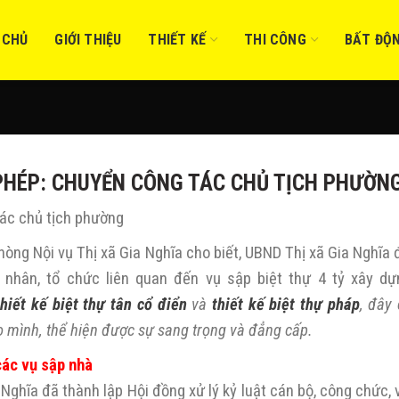
 CHỦ
GIỚI THIỆU
THIẾT KẾ
THI CÔNG
BẤT ĐỘ
 PHÉP: CHUYỂN CÔNG TÁC CHỦ TỊCH PHƯỜN
tác chủ tịch phường
hòng Nội vụ Thị xã Gia Nghĩa cho biết, UBND Thị xã Gia Nghĩa 
nhân, tổ chức liên quan đến vụ sập biệt thự 4 tỷ xây d
thiết kế biệt thự tân cổ điển
và
thiết kế biệt thự pháp
, đây
o mình, thể hiện được sự sang trọng và đẳng cấp.
ác vụ sập nhà
 Nghĩa đã thành lập Hội đồng xử lý kỷ luật cán bộ, công chức,