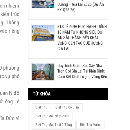
Quang – Gia Lai 2026 (Dự Án
rách nhiệm
KX-Q28.26)
 kiến trúc
ng. Thông
KTS LÊ ĐÌNH HUY: HÀNH TRÌNH
 vào riêng
18 NĂM TỪ NHỮNG SIÊU DỰ
ÁN SÀI THÀNH ĐẾN KHÁT
VỌNG KIẾN TẠO QUÊ HƯƠNG
GIA LAI
Quy Trình Giám Sát Xây Nhà
ND phường
Trọn Gói Gia Lai Tại Kiến Xinh:
ức vụ phó
Cam Kết Chất Lượng Vững Bền
uản lý đô
TỪ KHÓA
ới ông Lê
Biet Thu
Biet Thu Co Dien
Biệt Thự Mái Nhật 2026
hĩa Đức vì
Biệt Thự Mái Thái 2 Tầng
Biệt Thự Vườn