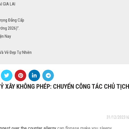
I GIA LAI
Trọng Đẳng Cấp
ướng 2026)”.
iện Nay
 Và Vẻ Đẹp Tự Nhiên
TỶ XÂY KHÔNG PHÉP: CHUYỂN CÔNG TÁC CHỦ TỊC
31/12/2023 l
ngest over the counter allergy
can flonase make you sleepy