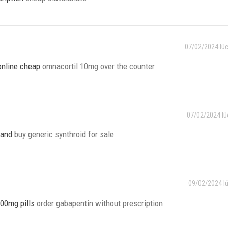
07/02/2024 lúc
online cheap
omnacortil 10mg over the counter
07/02/2024 lú
rand
buy generic synthroid for sale
09/02/2024 l
100mg pills
order gabapentin without prescription