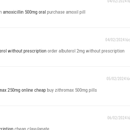
04/02/2024 l
on
amoxicillin 500mg oral
purchase amoxil pill
04/02/2024 lúc
rol without prescription
order albuterol 2mg without prescription
05/02/2024 lú
omax 250mg online cheap
buy zithromax 500mg pills
06/02/2024 l
ription
cheap clavulanate