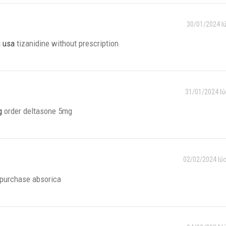
30/01/2024 l
g usa
tizanidine without prescription
31/01/2024 lú
g
order deltasone 5mg
02/02/2024 lúc
purchase absorica