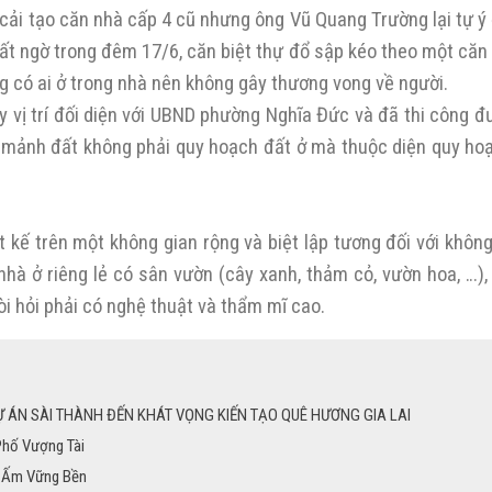
 cải tạo căn nhà cấp 4 cũ nhưng ông Vũ Quang Trường lại tự ý 
Bất ngờ trong đêm 17/6, căn biệt thự đổ sập kéo theo một căn
ng có ai ở trong nhà nên không gây thương vong về người.
vị trí đối diện với UBND phường Nghĩa Đức và đã thi công đ
n mảnh đất không phải quy hoạch đất ở mà thuộc diện quy ho
t kế trên một không gian rộng và biệt lập tương đối với khôn
nhà ở riêng lẻ có sân vườn (cây xanh, thảm cỏ, vườn hoa, …),
i hỏi phải có nghệ thuật và thẩm mĩ cao.
Ự ÁN SÀI THÀNH ĐẾN KHÁT VỌNG KIẾN TẠO QUÊ HƯƠNG GIA LAI
Phố Vượng Tài
ổ Ấm Vững Bền