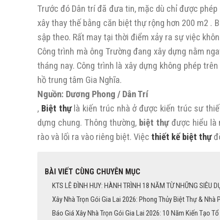
Trước đó Dân trí đã đưa tin, mặc dù chỉ được phép
xây thay thế bằng căn biệt thự rộng hơn 200 m2 . 
sập theo. Rất may tại thời điểm xảy ra sự việc khô
Công trình mà ông Trường đang xây dựng nằm ngay 
tháng nay. Công trình là xây dựng không phép trê
hồ trung tâm Gia Nghĩa.
Nguồn: Dương Phong / Dân Trí
,
Biệt thự
là kiến trúc nhà ở được kiến trúc sư thiế
dựng chung. Thông thường,
biệt thự
được hiểu là 
rào và lối ra vào riêng biệt. Việc
thiết kế biệt thự
đò
BÀI VIẾT CÙNG CHUYÊN MỤC
KTS LÊ ĐÌNH HUY: HÀNH TRÌNH 18 NĂM TỪ NHỮNG SIÊU D
Xây Nhà Trọn Gói Gia Lai 2026: Phong Thủy Biệt Thự & Nhà 
Báo Giá Xây Nhà Trọn Gói Gia Lai 2026: 10 Năm Kiến Tạo T