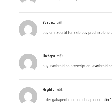
Yvaoez
viết:
buy omnacortil for sale
buy prednisolone 
Uwhgst
viết:
buy synthroid no prescription
levothroid b
Hrghfo
viết:
order gabapentin online cheap
neurontin 