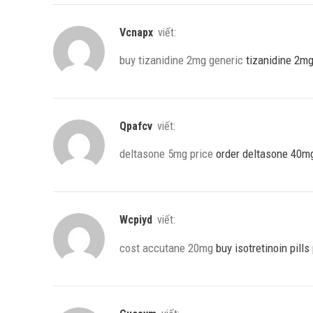
Vcnapx
viết:
buy tizanidine 2mg generic
tizanidine 2m
Qpafcv
viết:
deltasone 5mg price
order deltasone 40m
Wcpiyd
viết:
cost accutane 20mg
buy isotretinoin pills