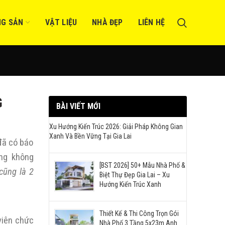
NG SẢN
VẬT LIỆU
NHÀ ĐẸP
LIÊN HỆ
G
BÀI VIẾT MỚI
Xu Hướng Kiến Trúc 2026: Giải Pháp Không Gian
Xanh Và Bền Vững Tại Gia Lai
đã có báo
ựng không
[BST 2026] 50+ Mẫu Nhà Phố &
 cũng là 2
Biệt Thự Đẹp Gia Lai – Xu
Hướng Kiến Trúc Xanh
Thiết Kế & Thi Công Trọn Gói
 viên chức
Nhà Phố 3 Tầng 5x23m Anh