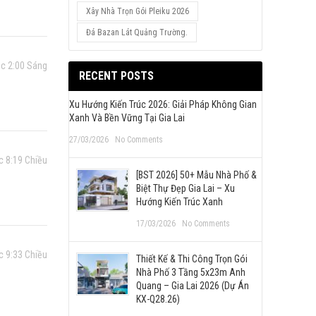
Xây Nhà Trọn Gói Pleiku 2026
Đá Bazan Lát Quảng Trường.
úc 2:00 Sáng
RECENT POSTS
Xu Hướng Kiến Trúc 2026: Giải Pháp Không Gian
Xanh Và Bền Vững Tại Gia Lai
27/03/2026
No Comments
c 8:19 Chiều
[BST 2026] 50+ Mẫu Nhà Phố &
Biệt Thự Đẹp Gia Lai – Xu
Hướng Kiến Trúc Xanh
17/03/2026
No Comments
c 9:33 Chiều
Thiết Kế & Thi Công Trọn Gói
Nhà Phố 3 Tầng 5x23m Anh
Quang – Gia Lai 2026 (Dự Án
KX-Q28.26)